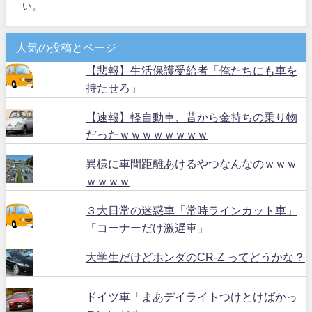
い。
人気の投稿とページ
【悲報】生活保護受給者「俺たちにも車を
持たせろ」
【速報】軽自動車、昔から金持ちの乗り物
だったｗｗｗｗｗｗｗｗ
異様に車間距離あけるやつなんなのｗｗｗ
ｗｗｗｗ
３大日常の迷惑車「常時ラインカット車」
「コーナーだけ激遅車」
大学生だけどホンダのCR-Z ってどうかな？
ドイツ車「まあデイライトつけとけばかっ