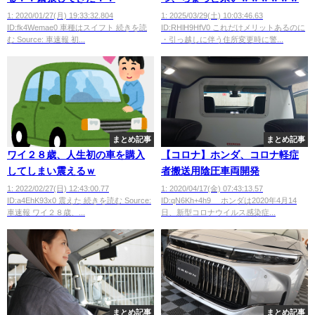
1: 2020/01/27(月) 19:33:32.804
1: 2025/03/29(土) 10:03:46.63
ID:fk4Wemae0 車種はスイフト 続きを読
ID:RHlH9HfV0 これだけメリットあるのに
む Source: 車速報 初...
・引っ越しに伴う住所変更時に警...
まとめ記事
まとめ記事
ワイ２８歳、人生初の車を購入
【コロナ】ホンダ、コロナ軽症
してしまい震えるｗ
者搬送用陰圧車両開発
1: 2022/02/27(日) 12:43:00.77
1: 2020/04/17(金) 07:43:13.57
ID:a4EhK93x0 震えた 続きを読む Source:
ID:qN6Kh+4h9 ホンダは2020年4月14
車速報 ワイ２８歳、...
日、新型コロナウイルス感染症...
まとめ記事
まとめ記事