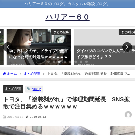
ハリアー６０のブログ。カスタムや雑談ブログ。
ハリアー６０
まとめ記事
まとめ記事
助手席に女の子、ドライブ中無言
ダイハツのコペンで大人二人ドラ
になった時の対処法ｗｗｗｗｗｗ
イブ旅行どうよ？？
2019-09-14
2021-07-28
ホーム
まとめ記事
トヨタ、「塗装剥がれ」で修理期間延長 SNS拡散で注
目集めるｗｗｗｗｗｗ
まとめ記事
pickup
トヨタ、「塗装剥がれ」で修理期間延長 SNS拡
散で注目集めるｗｗｗｗｗｗ
2019-04-13
2019-04-13