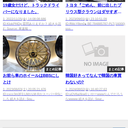
19歳女だけど、トラックドライ
トヨタ『ごめん、前に出したプ
バーになりました。
リウス型クラウンはダサすぎて
失敗ｗ 今度出すヤツはマジだか
1: 2022/11/25(金) 14:08:08.686
1: 2023/09/01(金) 23:10:51.09
ID:KIokPf4Dp 質問ありますか？ 続きを読
ID:ffWcY8tm0● BE:784885787-PLT(16000)
ら』
む Source: 車速報 ...
sss...
まとめ記事
まとめ記事
お前ら車のホイールはBBSにし
韓国好きってなんで韓国の車買
とけ
わないの?
1: 2023/06/03(土) 20:05:21.476
1: 2024/08/02(金) 16:40:27.63
ID:cxcc3m3F0 LMかLM-RかスーパーRSに
ID:uOV6aXkw0 いやーwwwなんでだろう
しろ 続きを読む Sou...
なwwww 続きを読む Sour...