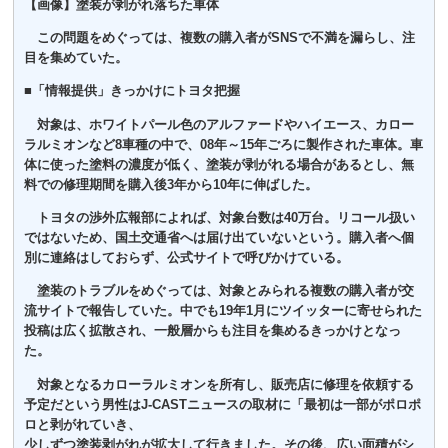
【画像】塗装が剥がれ落ちた車体
この問題をめぐっては、複数の購入者がSNSで不満を漏らし、注
目を集めていた。
■「情報提供」きっかけにトヨタ把握
対象は、ホワイトパール色のアルファードやハイエース、カロー
ラルミオンなど8車種の中で、08年～15年ごろに製作された車体。車
体に使った塗料の濃度が低く、塗装が剥がれる場合があるとし、無
料での修理期間を購入後3年から10年に伸ばした。
トヨタの渉外広報部によれば、対象台数は40万台。リコール扱い
ではないため、国土交通省へは届け出ていないという。購入者へ個
別に連絡はしておらず、公式サイトで呼びかけている。
塗装のトラブルをめぐっては、対象とみられる複数の購入者が交
流サイトで報告していた。中でも19年1月にツイッターに寄せられた
投稿は広く拡散され、一般層からも注目を集めるきっかけとなっ
た。
対象となるカローラルミオンを所有し、販売店に修理を依頼する
予定だという男性はJ-CASTニュースの取材に「最初は一部がポロポ
ロと剥がれていき、
少しずつ塗装剥がれが拡大して行きました。その後、広い面積がシ