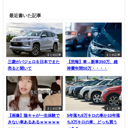
最近書いた記事
まとめ記事
まとめ記事
三菱がパジェロを日本でまた
【悲報】車→新車350万、維
売ると聞いて
持費年間50万・・・・
まとめ記事
まとめ記事
【画像】陰キャが一生体験で
5年落ち8万キロの車か10年落
きない車あるあるｗｗｗｗｗ
ち3万キロの車、どっち買う