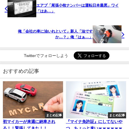
エアプ「尾張小牧ナンバーは運転日本最悪」ワイ
「はあ…」
俺「会社の車に油いれといて」新人「油です
か…？」俺「はぁ…」
Twitterでフォローしよう
おすすめの記事
まとめ記事
まとめ記事
初マイカーが来週に納車され
『マイナ免許証』にしてないや
る！！緊張してきた！！
つ、ちょっと来いｗｗｗｗｗｗ