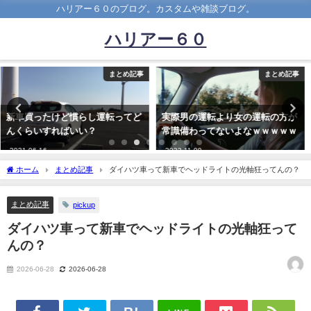
ハリアー６０のブログ。カスタムや雑談ブログ。
ハリアー６０
まとめ記事
まとめ記事
実際男の運転より女の運転の方が
年収は550に見合った車
常識備わってないよなｗｗｗｗｗ
wwwwwwwwww
2022-11-09
2020-04-19
ホーム
まとめ記事
ダイハツ車って新車でヘッドライトの光軸狂ってんの？
まとめ記事
pickup
ダイハツ車って新車でヘッドライトの光軸狂って
んの？
2026-06-28
2026-06-28