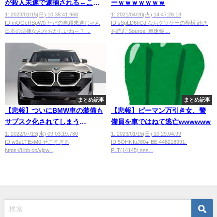
が殺人未遂で逮捕される←これ
ーｗｗｗｗｗｗｗ
ｗｗｗｗｗｗｗｗｗｗｗｗｗｗ
1: 2023/01/15(日) 10:38:41.968
1: 2021/04/20(火) 14:47:28.13
ID:mOGcRSpW0 ただの自殺未遂じゃん
ID:sSpLD6hCd なおクソゲーの模様 続き
ｗｗｗｗｗｗｗｗｗｗｗｗｗｗ
日本の法律なんかおかしいね～？ ...
を読む Source: 車速報 ...
ｗｗ
まとめ記事
まとめ記事
【悲報】ついにBMW車の装備も
【悲報】ピーマン万引き女、警
サブスク化されてしまう
備員を車ではねて逃亡wwwwww
wwwwwwww
1: 2022/07/13(水) 09:03:19.780
1: 2023/01/15(日) 10:29:04.99
ID:w3z1TExM0 せこすぎる
ID:5OHNIuJ80● BE:448218991-
https://i.ibb.co/vjcw...
PLT(14145) sss...