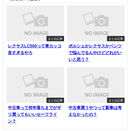
まとめ記事
まとめ記事
レクサスLC500って車カッコ
ポルシェかレクサスかベンツ
良すぎるやろ
で悩んでるんやけどどれがい
いと思う？
まとめ記事
まとめ記事
中古車って何年落ちまでがギ
中古車買うやつって新車は考
リ買ってもいいセーフライ
えなかったの？
ン？