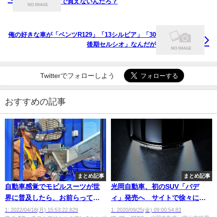
で買えないんだろ？
俺の好きな車が「ベンツR129」「13シルビア」「30
後期セルシオ」なんだが
Twitterでフォローしよう
おすすめの記事
まとめ記事
まとめ記事
自動車感覚でモビルスーツが世
光岡自動車、初のSUV「バデ
界に普及したら、お前らってガ
ィ」発売へ サイトで徐々に公
ンダムタイプ乗りたいのにカッ
開
1: 2022/04/18(月) 15:53:22.829
1: 2020/09/25(金) 09:00:54.83