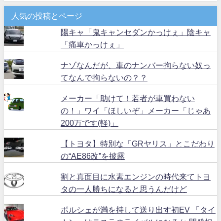
人気の投稿とページ
陽キャ「鬼キャンセダンかっけぇ」陰キャ
「痛車かっけぇ」
ナゾなんだが、車のナンバー拘らない奴っ
てなんで拘らないの？？
メーカー「助けて！若者が車買わない
の！」ワイ「ほしいぞ」メーカー「じゃあ
200万です(軽)」
【トヨタ】特別な「GRヤリス」とこだわり
の“AE86改”を披露
割と真面目に水素エンジンの時代来てトヨ
タの一人勝ちになると思うんだけど
ポルシェが満を持して送り出す初EV 「タイ