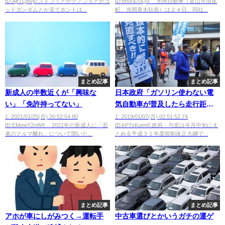
ID:AjrTQnvj0 ストフリとかクアンタとかゴ
ID:t85xa70Q9 光岡自動車（富山市掛尾
コつけてジオン系乗りそう
ッドガンダムとか見てホントは...
町、光岡章夫社長）は２４日、同社...
まとめ記事
まとめ記事
新成人の半数近くが「興味な
日本政府「ガソリン使わない電
い」「免許持ってない」
気自動車が普及したら走行距離
で税金取るわｗｗ」
1: 2021/01/25(月) 20:52:54.80
1: 2019/01/07(月) 02:51:52.74
ID:EMewY2oW9 2021年の新成人に「若
ID:kP7xKutm0 政府・与党は今月中旬にま
者のクルマ離れ」について聞いた...
とめる平成３１年度税制改正大綱で...
まとめ記事
まとめ記事
アホが車にしがみつく→運転手
中古車選びとかいうガチの運ゲ