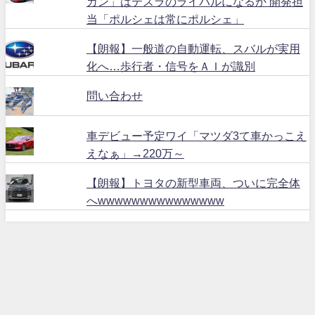
カン」はテスラのライバルになるか 開発担
当「ポルシェは常にポルシェ」
【朗報】一般道の自動運転、スバルが実用
化へ…歩行者・信号をＡＩが識別
問い合わせ
車デビュー予定ワイ「マツダ3て車かっこえ
えなぁ」→220万～
【朗報】トヨタの新型車両、ついに完全体
へwwwwwwwwwwwwwww