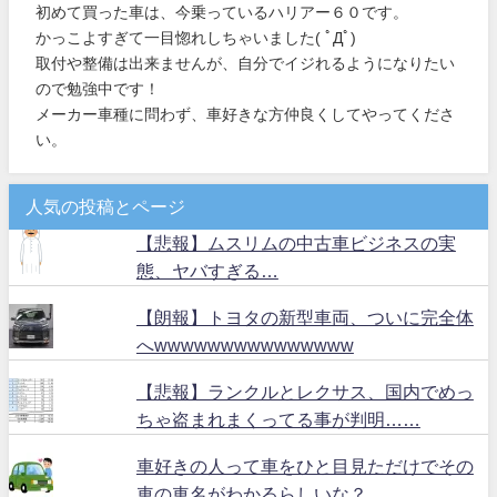
初めて買った車は、今乗っているハリアー６０です。
かっこよすぎて一目惚れしちゃいました( ﾟДﾟ)
取付や整備は出来ませんが、自分でイジれるようになりたい
ので勉強中です！
メーカー車種に問わず、車好きな方仲良くしてやってくださ
い。
人気の投稿とページ
【悲報】ムスリムの中古車ビジネスの実
態、ヤバすぎる…
【朗報】トヨタの新型車両、ついに完全体
へwwwwwwwwwwwwwww
【悲報】ランクルとレクサス、国内でめっ
ちゃ盗まれまくってる事が判明……
車好きの人って車をひと目見ただけでその
車の車名がわかるらしいな？