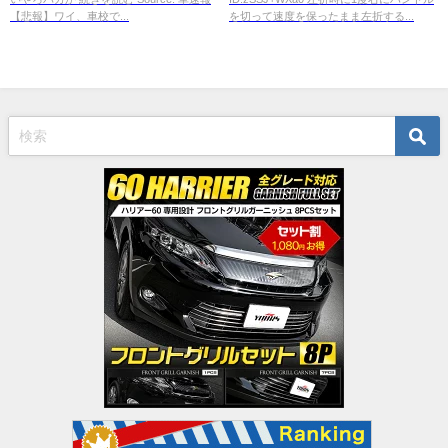
【悲報】ワイ、車校で...
を切って速度を保ったまま左折する...