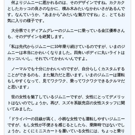
何よりジムニーに惹かれるのは、そのデザインですね。カクカク
としたカッコの良さのなかに、積み木みたいなかわいさがあるんで
す。なんていうか、“あまから”みたいな魅力ですね」と、とてもお
気に入りの様子です。
大分県でミディアムグレーのジムニーに乗っている金江優希さん
も、そのデザインを絶賛します。
「私は先代からジムニーに10年乗り続けているのですが、いまのジ
ムニーは本当にかわいくなりました。四角いボディに丸いライトは
カッコいいし、それでいてかわいいんですよ。
ノーマルでも十分にかわいいのですが、自分らしくカスタムする
ことができるのも、また魅力だと思います。いまのジムニーは運転
もしやすくなって、見てワクワク、乗ってワクワクできるクルマだ
と思います」
世の女性を魅了しているジムニーですが、女性にとってデメリッ
トはないのでしょうか。再び、スズキ系販売店の女性スタッフに聞
いてみました。
「ドライバーの目線が高く、小柄な女性でも運転しやすいジムニー
ですが、もし女性が不便さを感じるとしたら、乗降時ではないでし
ょうか。とくにミニスカートを履いている女性には、ちょっと乗り