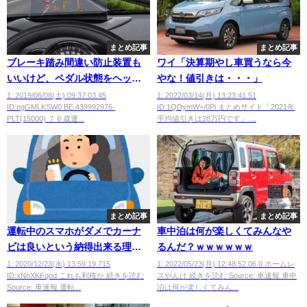
まとめ記事
まとめ記事
ブレーキ踏み間違い防止装置も
ワイ「決算期やし車買うなら今
いいけど、ペダル状態をヘッド
やな！値引きは・・・」
アップディスプレイ表示した
1: 2019/06/08(土) 09:37:03.45
1: 2022/03/14(月) 13:23:41.51
ID:ngGMLKSW0 BE:439992976-
ID:1QDymW+/0Pi まとめサイト「2021年
ら？
PLT(15000) ７６歳運...
平均値引きは28万円です」 ...
まとめ記事
まとめ記事
運転中のスマホがダメでカーナ
車中泊は何が楽しくてみんなや
ビは良いという納得出来る理由
るんだ？ｗｗｗｗｗｗ
を教えてくれ
1: 2020/12/23(水) 13:59:19.715
1: 2022/05/23(月) 12:48:52.06 0 ホームレ
ID:xNnXKFqod これも利権か 続きを読む
スやんけ 続きを読む Source: 車速報 車中
Source: 車速報 運転...
泊は何が楽しくてみん...