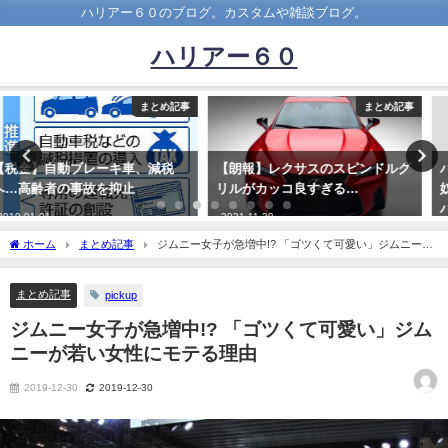
ハリアー６０のブログ。カスタムや雑談ブログ。
ハリアー６０
まとめ記事
まとめ記事
【朗報】レクサスのスピンドルグ
バックの駐車を一発で決められる
リルがカッコ良すぎる…
奴ってすごくね？ペーパードライ
バーの俺にコツを教えてくれ
2021-11-30
2019-06-02
ホーム
まとめ記事
ジムニー女子が急増中!? 「ゴツくて可愛い」ジムニーが
若い女性にモテる理由
まとめ記事
pickup
ジムニー女子が急増中!? 「ゴツくて可愛い」ジム
ニーが若い女性にモテる理由
2019-12-30
2019-12-30