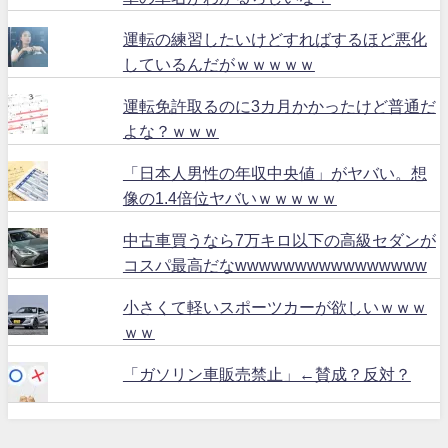
運転の練習したいけどすればするほど悪化
しているんだがｗｗｗｗｗ
運転免許取るのに3カ月かかったけど普通だ
よな？ｗｗｗ
「日本人男性の年収中央値」がヤバい。想
像の1.4倍位ヤバいｗｗｗｗｗ
中古車買うなら7万キロ以下の高級セダンが
コスパ最高だなwwwwwwwwwwwwwwww
小さくて軽いスポーツカーが欲しいｗｗｗ
ｗｗ
「ガソリン車販売禁止」←賛成？反対？