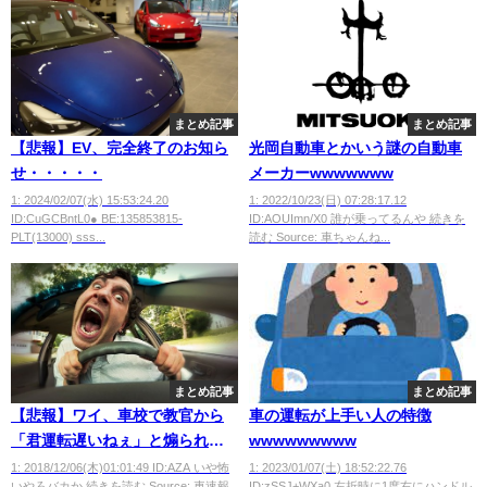
まとめ記事
まとめ記事
【悲報】EV、完全終了のお知ら
光岡自動車とかいう謎の自動車
せ・・・・・
メーカーwwwwwww
1: 2024/02/07(水) 15:53:24.20
1: 2022/10/23(日) 07:28:17.12
ID:CuGCBntL0● BE:135853815-
ID:AOUImn/X0 誰が乗ってるんや 続きを
PLT(13000) sss...
読む Source: 車ちゃんね...
まとめ記事
まとめ記事
【悲報】ワイ、車校で教官から
車の運転が上手い人の特徴
「君運転遅いねぇ」と煽られる
wwwwwwwww
ｗｗｗｗｗ
1: 2018/12/06(木)01:01:49 ID:AZA いや怖
1: 2023/01/07(土) 18:52:22.76
いやろバカか 続きを読む Source: 車速報
ID:zSSJ+WXa0 左折時に1度右にハンドル