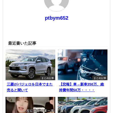
ptbym652
最近書いた記事
まとめ記事
まとめ記事
三菱がパジェロを日本でまた
【悲報】車→新車350万、維
売ると聞いて
持費年間50万・・・・