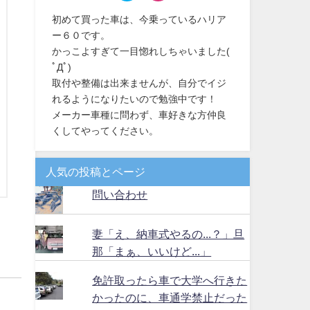
初めて買った車は、今乗っているハリア
ー６０です。
かっこよすぎて一目惚れしちゃいました(
ﾟДﾟ)
取付や整備は出来ませんが、自分でイジ
れるようになりたいので勉強中です！
メーカー車種に問わず、車好きな方仲良
くしてやってください。
人気の投稿とページ
問い合わせ
妻「え、納車式やるの...？」旦
那「まぁ、いいけど...」
免許取ったら車で大学へ行きた
かったのに、車通学禁止だった