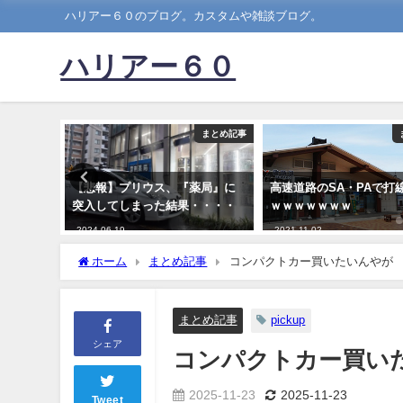
ハリアー６０のブログ。カスタムや雑談ブログ。
ハリアー６０
まとめ記事
まとめ記事
トつけっ
【悲報】プリウス、『薬局』に
高速道路のSA・PAで打
ッテリー
突入してしまった結果・・・・
ｗｗｗｗｗｗｗ
間もライ
2024-06-19
2021-11-02
んで？
ホーム
まとめ記事
コンパクトカー買いたいんやが
まとめ記事
pickup
シェア
コンパクトカー買い
2025-11-23
2025-11-23
Tweet