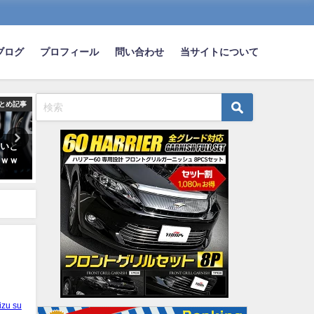
ブログ
プロフィール
問い合わせ
当サイトについて
とめ記事
まとめ記事
ま
高いと
後300年後くらいには車も中に浮
ワイの車にて友達と旅行中
ｗｗｗ
くタイプになってるんだろう
達「俺が運転するよ」ワイ
か？？
『は？？？』
2020-06-10
2021-01-31
izu su