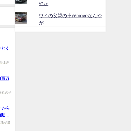
やが
ワイの父親の車がmoveなんや
が
ッとく
0 若葉は許
何百万
0d 最近の子
たから
自動車
ｗｗｗ
0p 性能が違