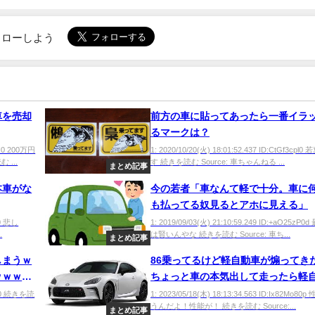
でフォローしよう
車を売却
前方の車に貼ってあったら一番イラ
るマークは？
xN0 200万円
1: 2020/10/20(火) 18:01:52.437 ID:CtGf3cpl
...
す 続きを読む Source: 車ちゃんねる ...
まとめ記事
本車がな
今の若者「車なんて軽で十分。車に
も払ってる奴見るとアホに見える」
b0 悲し
1: 2019/09/03(火) 21:10:59.249 ID:+aO25zP
.
は賢いんやな 続きを読む Source: 車ち...
まとめ記事
しまうｗ
86乗ってるけど軽自動車が煽ってき
ｗｗｗｗ
ちょっと車の本気出して走ったら軽
ｗｗｗｗ
置いてけぼりで点になってワロタｗ
9v10 続きを読
1: 2023/05/18(木) 18:13:34.563 ID:Ix82Mo8
うんだよ！性能が！ 続きを読む Source:...
ｗｗ
まとめ記事