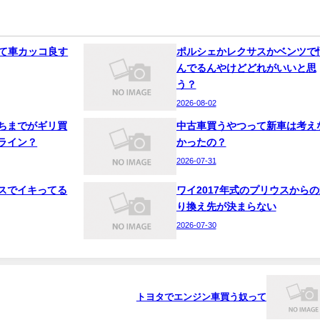
って車カッコ良す
ポルシェかレクサスかベンツで
んでるんやけどどれがいいと思
う？
2026-08-02
ちまでがギリ買
中古車買うやつって新車は考え
ライン？
かったの？
2026-07-31
スでイキってる
ワイ2017年式のプリウスからの
り換え先が決まらない
2026-07-30
トヨタでエンジン車買う奴って