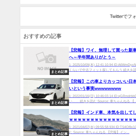
Twitter
おすすめの記事
【悲報】ワイ、無理して買った新
へ～半年間ありがとう～
1: 2025/10/09(木) 12:41:10.94 ID:A6WmDy
くらいで中古フィット探してもらう 続きを読む 
まとめ記事
【悲報】この車よりカッコいい日
いという事実wwwwwwww
1: 2022/01/16(日) 10:46:03.14 ID:qGRmdrb
い…… 続きを読む Source: 車ちゃんねる 【..
まとめ記事
【悲報】インド車、本気を出して
ｗｗｗｗｗｗｗｗｗｗｗｗｗｗｗ
ｗｗｗｗｗｗｗｗｗｗｗｗｗｗｗ
1: 2021/04/07(水) 09:55:58.934 ID:TS4Ol
む Source: 車ちゃんねる 【悲報】イン...
ｗｗｗｗｗｗｗ
まとめ記事