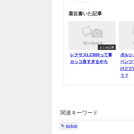
最近書いた記事
まとめ記事
レクサスLC500って車
ポルシ
カッコ良すぎるやろ
ベンツ
けどど
う？
関連キーワード
pickup