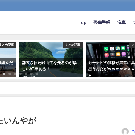
Top
整備手帳
洗車
まとめ記事
まとめ記事
ま
線組んだ
舗装された峠山道を走るのが楽
カーナビの価格が異常に
しいAT車ある？
思うんだがｗｗｗｗｗｗ
ｗ
2020-02-25
2022-04-22
たいんやが
m