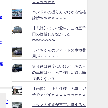
ｗｗｗｗｗｗ
ハンドルの握り方でわかる性格
悩
診断ｗｗｗｗｗｗｗ
【悲報】ぼくの愛車、三万五千
円の価値しかなかった
wwwwwwww
な
ワイちゃんのフィットの車検費
用が・・・・・
乗
撮り鉄は民度低いけど「あの車
の車種は～」って詳しい奴も民
度低くない？
【画像】『正月仕様』の車、ガ
チでヤバイｗｗｗｗｗｗｗｗｗ
マッマの姉貴が車買い換えるん