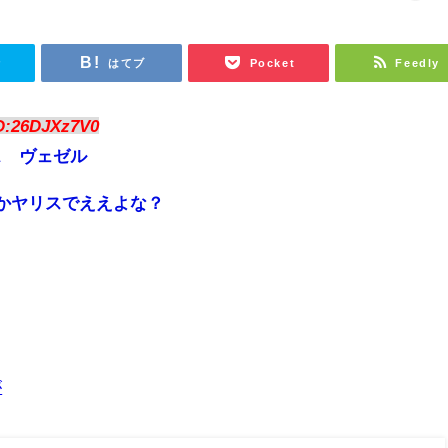
r
はてブ
Pocket
Feedly
D:26DJXz7V0
ス ヴェゼル
かヤリスでええよな？
が