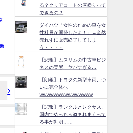
る？クリアコートの厚塗りって
できるの？
な
ダイハツ「女性のための車を女
性社員が開発したよ！」←全然
売れずに販売終了してしま
乗
う・・・・
【悲報】ムスリムの中古車ビジ
ネスの実態、ヤバすぎる…
【朗報】トヨタの新型車両、つ
いに完全体へ
wwwwwwwwwwwwwww
【悲報】ランクルとレクサス、
国内でめっちゃ盗まれまくって
る事が判明……