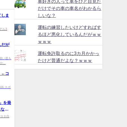
車好きの人って車をひと目見た
だけでその車の車名がわかるら
しいな？
てしま
運転の練習したいけどすればす
 モデル3
るほど悪化しているんだがｗｗ
ｗｗｗ
んだが
運転免許取るのに3カ月かかっ
Kd 細い道も
たけど普通だよな？ｗｗｗ
...
」←コ
0606 スポ
」を発
になる
9 トヨタ自