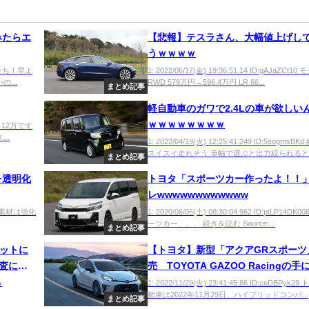
みたらエ
【悲報】テスラさん、大幅値上げし
うｗｗｗｗ
fj0 ッち！早よ
1: 2022/06/17(金) 19:36:51.14 ID:gAJaZCt10
...
RWD 579万円→596.4万円 LR 66...
まとめ記事
軽自動車のガワで2.4Lの車が欲しい
ｗｗｗｗｗｗｗｗ
iK0 12万です
..
1: 2022/04/19(火) 12:25:41.249 ID:5sogmsB
スイスイ走れそう 車幅で選ぶと出力絞られるとか
まとめ記事
を透明化
トヨタ「スポーツカー作ったよ！！
レwwwwwwwwwwww
IW0 素材は強化
1: 2020/06/06(土) 08:30:04.962 ID:ptLP14DK0
ーツカー、、、 続きを読む Source:...
まとめ記事
ネットに
【トヨタ】新型「アクアGRスポーツ
査に入
売 TOYOTA GAZOO Racingの手
スポーツモデル
●
1: 2022/11/29(火) 23:41:45.86 ID:ceDBPyk2
動車は2022年11月29日、ハイブリッドコンパ...
まとめ記事