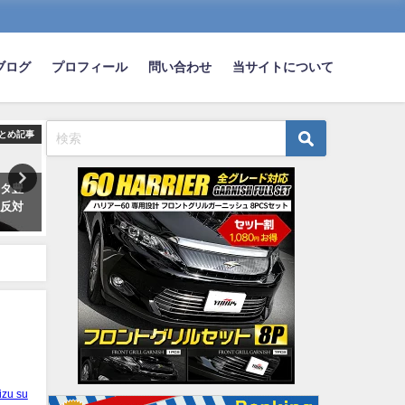
ブログ
プロフィール
問い合わせ
当サイトについて
とめ記事
まとめ記事
ま
ヨタ豊
【朗報】ダイハツ 屋根が開かな
お前らがレクサスに乗らな
に反対
い「コペン クーペ」を発表
🛻💨ポンコツガソリン車に
wwwwwwwwwww
てる理由wwwwww
2018-12-20
2023-07-19
izu su