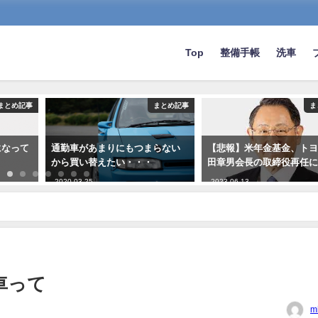
Top
整備手帳
洗車
まとめ記事
まとめ記事
ま
になって
通勤車があまりにもつまらない
【悲報】米年金基金、ト
から買い替えたい・・・
田章男会長の取締役再任
2020-03-25
2023-06-13
車って
m