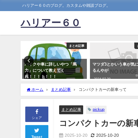
ハリアー６０のブログ。カスタムや雑談ブログ。
ハリアー６０
まとめ記事
まとめ記事
終わる
バイクや車に詳しいやつ「馬
マツダ3とかいう車が気
力」について教えてく
るんやが
れ！！！！！！！
2024-07-20
2020-03-30
ホーム
まとめ記事
コンパクトカーの新車って
まとめ記事
pickup
シェア
コンパクトカーの新
2025-10-20
2025-10-20
Tweet