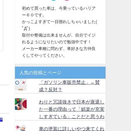
初めて買った車は、今乗っているハリア
ー６０です。
かっこよすぎて一目惚れしちゃいました(
ﾟДﾟ)
取付や整備は出来ませんが、自分でイジ
れるようになりたいので勉強中です！
メーカー車種に問わず、車好きな方仲良
くしてやってください。
人気の投稿とページ
「ガソリン車販売禁止」←賛
成？反対？
わりと冗談抜きで日本が衰退し
た一番の理由って「娯楽が充実
しすぎている」ことだと思うわ
悩
車の塗装に詳しいやつ来てくれ