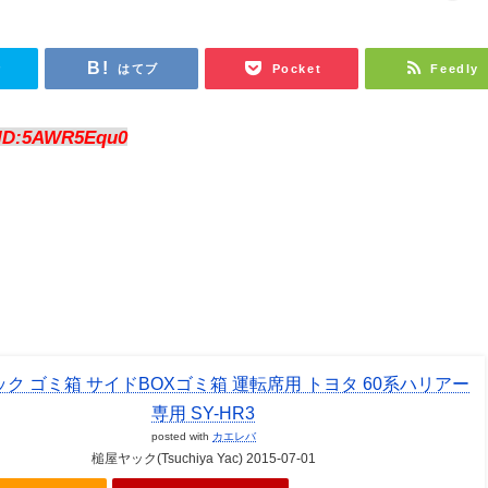
r
はてブ
Pocket
Feedly
ID:5AWR5Equ0
ク ゴミ箱 サイドBOXゴミ箱 運転席用 トヨタ 60系ハリアー
専用 SY-HR3
posted with
カエレバ
槌屋ヤック(Tsuchiya Yac) 2015-07-01