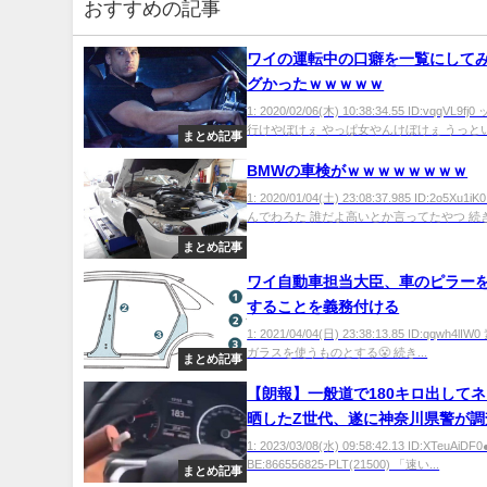
おすすめの記事
ワイの運転中の口癖を一覧にして
グかったｗｗｗｗｗ
1: 2020/02/06(木) 10:38:34.55 ID:vqqVL9
行けやぼけぇ やっぱ女やんけぼけぇ うっといの
まとめ記事
BMWの車検がｗｗｗｗｗｗｗｗ
1: 2020/01/04(土) 23:08:37.985 ID:2o5Xu1
んでわろた 誰だよ高いとか言ってたやつ 続き.
まとめ記事
ワイ自動車担当大臣、車のピラー
することを義務付ける
1: 2021/04/04(日) 23:38:13.85 ID:qqwh4l
ガラスを使うものとする😤 続き...
まとめ記事
【朗報】一般道で180キロ出して
晒したZ世代、遂に神奈川県警が調
る
1: 2023/03/08(水) 09:58:42.13 ID:XTeuAiDF0
BE:866556825-PLT(21500) 「速い...
まとめ記事