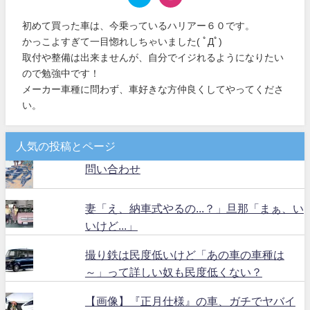
初めて買った車は、今乗っているハリアー６０です。
かっこよすぎて一目惚れしちゃいました( ﾟДﾟ)
取付や整備は出来ませんが、自分でイジれるようになりたい
ので勉強中です！
メーカー車種に問わず、車好きな方仲良くしてやってくださ
い。
人気の投稿とページ
問い合わせ
妻「え、納車式やるの...？」旦那「まぁ、い
いけど...」
撮り鉄は民度低いけど「あの車の車種は
～」って詳しい奴も民度低くない？
【画像】『正月仕様』の車、ガチでヤバイ