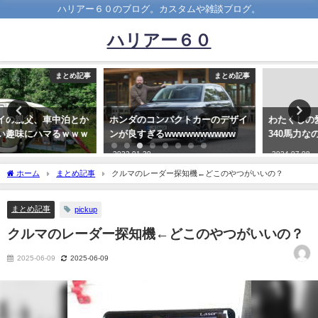
ハリアー６０のブログ。カスタムや雑談ブログ。
ハリアー６０
まとめ記事
まとめ記事
ホンダのコンパクトカーのデザイ
わたくしの愛車 車重2トン超え
ンが良すぎるwwwwwwwwww
340馬力なのに燃費が良すぎる
2022-01-30
2024-07-08
ホーム
まとめ記事
クルマのレーダー探知機←どこのやつがいいの？
まとめ記事
pickup
クルマのレーダー探知機←どこのやつがいいの？
2025-06-09
2025-06-09