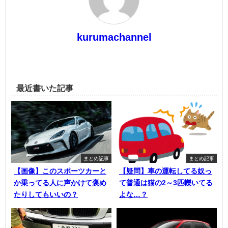
kurumachannel
最近書いた記事
まとめ記事
まとめ記事
【画像】このスポーツカーと
【疑問】車の運転してる奴っ
か乗ってる人に声かけて褒め
て普通は猫の2～3匹轢いてる
たりしてもいいの？
よな…？