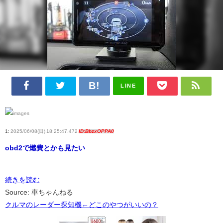
LINE
1:
2025/06/08(日) 18:25:47.472
ID:BbzxOPPA0
obd2で燃費とかも見たい
続きを読む
Source: 車ちゃんねる
クルマのレーダー探知機←どこのやつがいいの？