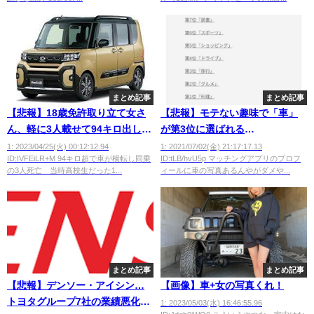
まとめ記事
まとめ記事
【悲報】18歳免許取り立て女さ
【悲報】モテない趣味で「車」
ん、軽に3人載せて94キロ出し車
が第3位に選ばれる
を横転させ自分以外の全員を死
wwwwwwwwwwwww
1: 2023/04/25(火) 00:12:12.94
1: 2021/07/02(金) 21:17:17.13
ID:IVFEiLR+M 94キロ超で車が横転し同乗
ID:tLB/hvU5p マッチングアプリのプロフ
亡させる
の3人死亡 当時高校生だった1...
ィールに車の写真あるんやがダメや...
まとめ記事
まとめ記事
【悲報】デンソー・アイシン…
【画像】車+女の写真くれ！
トヨタグループ7社の業績悪化し
1: 2023/05/03(水) 16:46:55.96