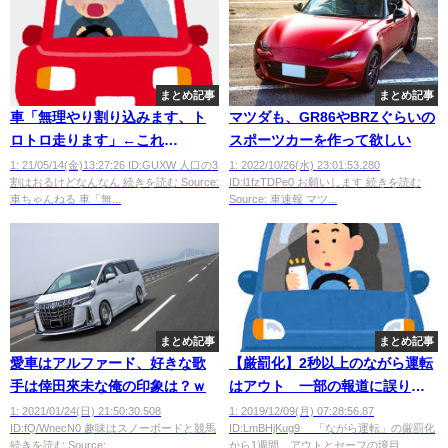
まとめ記事
まとめ記事
車「無理やり割り込みます、ト
マツダも、GR86やBRZぐらいの
ロトロ走ります」←これ
スポーツカーを作って欲しい
wwwwwwwwwwwww
1: 21/05/14(金)13:27:26 ID:GUXW 人口の3
1: 2022/10/26(水) 23:01:53.280
割はおるけどなんなん 続きを読む Source:
ID:l1fzTDPe0 お願いします 続きを読む
車ちゃんねる 車「無...
Source: 車速報 マツ...
まとめ記事
まとめ記事
愛車はアルファード、好きな歌
【厳罰化】2秒以上のながら運転
手は倖田來未な俺の印象は？ｗ
はアウト 一部の報道に誤り
も…「2秒未満＝セーフ」ではな
1: 2021/01/24(日) 21:50:30.508
1: 2019/12/09(月) 07:28:56.87
ID:fQ/WnecN0 趣味はスノーボードと競馬
ID:LmBHjKug9 「ながら運転」の厳罰化
い
続きを読む Source: ...
から1週間。アウトとセーフの境目...