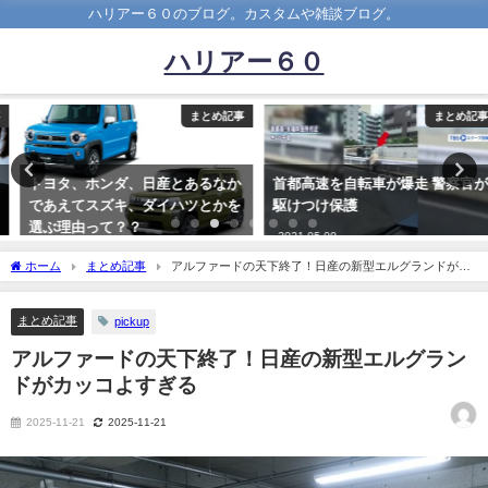
ハリアー６０のブログ。カスタムや雑談ブログ。
ハリアー６０
まとめ記事
まとめ記事
トヨタ、ホンダ、日産とあるなか
首都高速を自転車が爆走 警察官が
であえてスズキ、ダイハツとかを
駆けつけ保護
選ぶ理由って？？
2021-05-09
2021-10-18
ホーム
まとめ記事
アルファードの天下終了！日産の新型エルグランドがカ
ッコよすぎる
まとめ記事
pickup
アルファードの天下終了！日産の新型エルグラン
ドがカッコよすぎる
2025-11-21
2025-11-21