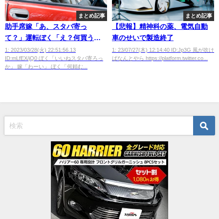
まとめ記事
まとめ記事
助手席嫁「あ、スタバ寄っ
【悲報】精神科の薬、電気自動
て？」運転ぼく「え？何買う
車のせいで製造終了
の？」嫁「え？……ラテとか」
1: 2023/03/28(火) 22:51:56.13
1: 23/07/27(木) 12:14:40 ID:Jp3G 風が吹け
ID:mLfEX/jQ0 ぼく「いいねスタバ寄ろっ
ばなんとやら https://platform.twitter.co...
ぼく「………はぁ」
か」 嫁「わーい」 ぼく「何頼む...