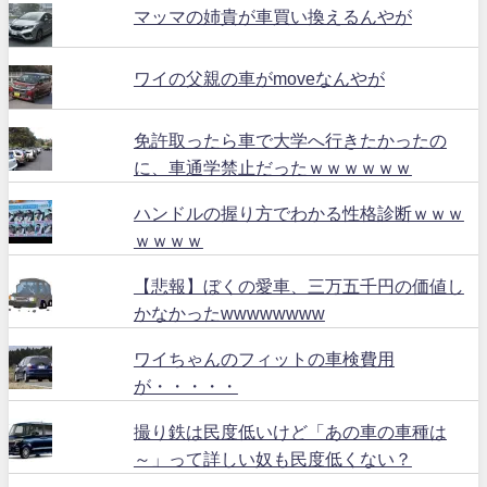
マッマの姉貴が車買い換えるんやが
ワイの父親の車がmoveなんやが
免許取ったら車で大学へ行きたかったの
に、車通学禁止だったｗｗｗｗｗｗ
ハンドルの握り方でわかる性格診断ｗｗｗ
ｗｗｗｗ
【悲報】ぼくの愛車、三万五千円の価値し
かなかったwwwwwwww
ワイちゃんのフィットの車検費用
が・・・・・
撮り鉄は民度低いけど「あの車の車種は
～」って詳しい奴も民度低くない？