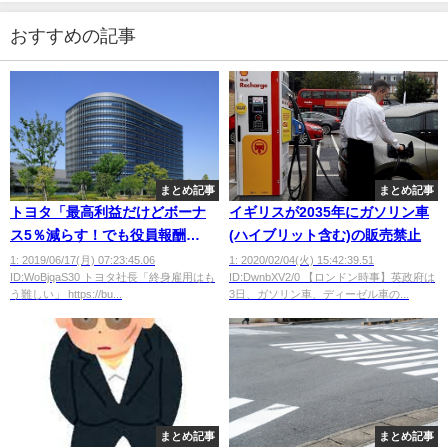
おすすめの記事
まとめ記事
まとめ記事
トヨタ「最高利益だけどボーナ
イギリスが2035年にガソリン車
ス5％減らす！でも役員報酬
(ハイブリット含む)の販売禁止
40→70億円に増やすやでｗｗ」
1: 2019/06/17(月) 07:23:45.06
1: 2020/02/04(火) 15:42:39.51
ID:WoBjqaS30 トヨタ社長「終身雇用はも
ID:DwnbXV2/0 【ロンドン時事】英政府は
う難しい」 https://bu...
3日、ガソリン車、ディーゼル車の...
まとめ記事
まとめ記事