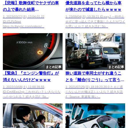
【悲報】歌舞伎町でヤクザの車
優先道路を走ってたら横から車
の上で暴れた結果
が来たので減速したらｗｗｗｗ
wwwwwwwww
1: 2023/03/27(月) 13:04:01.22
1: 23/09/04(月) 10:39:21 ID:xxyJ 一時停止
ID:t7LPz5nvr
せずに突っ込んできて事故したんだがワイ
https://v.theync.com/videos/...
が悪いんか？ 続きを読む So...
まとめ記事
まとめ記事
【緊急】『エンジン警告灯』が
狭い道路で車同士がすれ違うこ
消えないんだけどｗｗｗｗ
とを「離合(りごう)」って言うよ
な？
1: 2022/10/08(土) 11:00:39.55
1: 2021/07/25(日) 18:19:23.20 0 たまに通
ID:CmXExoJ+p これやばい？ いきなりな
じないんだが俺は正しいよな？ 続きを読
ったやつおる？ 続きを読む So...
む Source: 車速報 狭い...