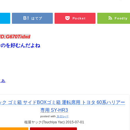
r
はてブ
Pocket
Feedly
ID:G670Tidxd
なのを好むんだよね
なぁ
ク ゴミ箱 サイドBOXゴミ箱 運転席用 トヨタ 60系ハリアー
専用 SY-HR3
posted with
カエレバ
槌屋ヤック(Tsuchiya Yac) 2015-07-01