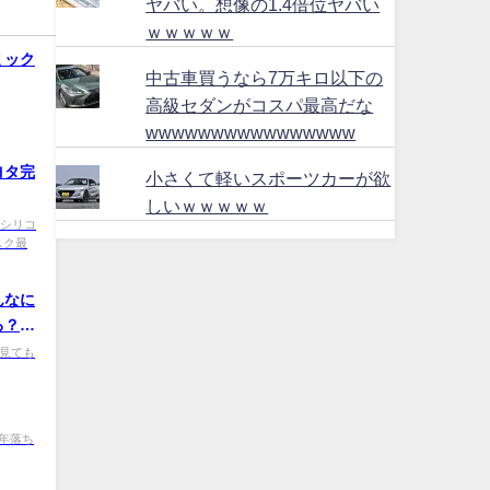
ヤバい。想像の1.4倍位ヤバい
ｗｗｗｗｗ
ミック
中古車買うなら7万キロ以下の
高級セダンがコスパ最高だな
wwwwwwwwwwwwwwww
ヨタ完
小さくて軽いスポーツカーが欲
しいｗｗｗｗｗ
R 【シリコ
スク最
んなに
ろ？
 どこ見ても
 10年落ち