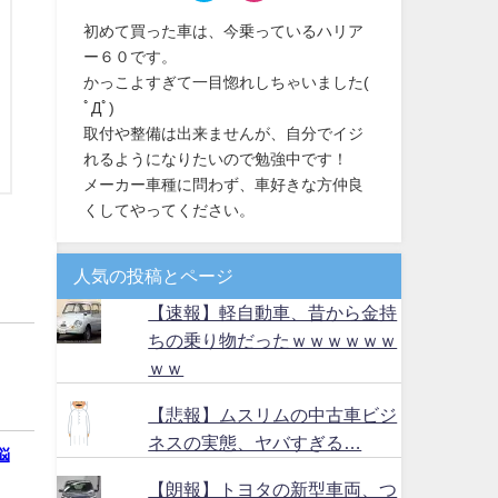
初めて買った車は、今乗っているハリア
ー６０です。
かっこよすぎて一目惚れしちゃいました(
ﾟДﾟ)
取付や整備は出来ませんが、自分でイジ
れるようになりたいので勉強中です！
メーカー車種に問わず、車好きな方仲良
くしてやってください。
人気の投稿とページ
【速報】軽自動車、昔から金持
ちの乗り物だったｗｗｗｗｗｗ
ｗｗ
【悲報】ムスリムの中古車ビジ
ネスの実態、ヤバすぎる…
悩
【朗報】トヨタの新型車両、つ