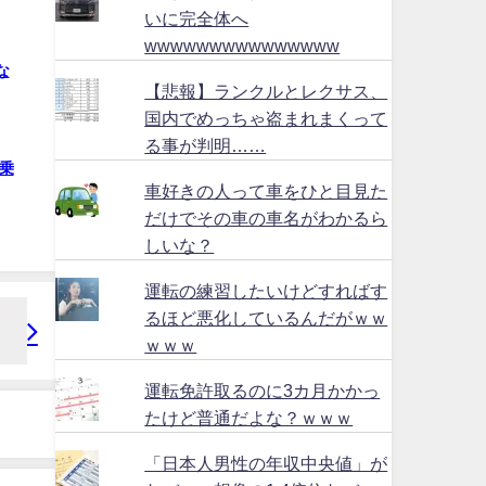
いに完全体へ
wwwwwwwwwwwwwww
な
【悲報】ランクルとレクサス、
国内でめっちゃ盗まれまくって
る事が判明……
乗
車好きの人って車をひと目見た
だけでその車の車名がわかるら
しいな？
運転の練習したいけどすればす
るほど悪化しているんだがｗｗ
ｗｗｗ
運転免許取るのに3カ月かかっ
たけど普通だよな？ｗｗｗ
「日本人男性の年収中央値」が