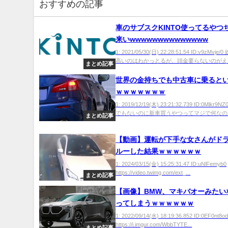
おすすめの記事
車のサブスクKINTO使ってるやつ
来いwwwwwwwwwwwwww
1: 2021/05/30(日) 22:28:51.54 ID:v9zMvj
高いのはわかっとるが、頭金要らないのがええ
まとめ記事
世界の金持ちでも中古車に乗ると
ｗｗｗｗｗｗｗ
1: 2019/12/19(木) 23:21:32.739 ID:0Mlkr
でもないのに新車買うやつってマジで何なの？
まとめ記事
【動画】運転が下手な女さんがド
ルーした結果ｗｗｗｗｗｗ
1: 2024/03/15(金) 15:25:31.47 ID:uNlFemyb0
https://video.twimg.com/ext_...
まとめ記事
【画像】BMW、マキバオーみたい
ってしまうｗｗｗｗｗｗ
1: 2022/09/14(水) 18:19:36.852 ID:0EF0nt8o
https://i.imgur.com/WbbTYTE...
まとめ記事