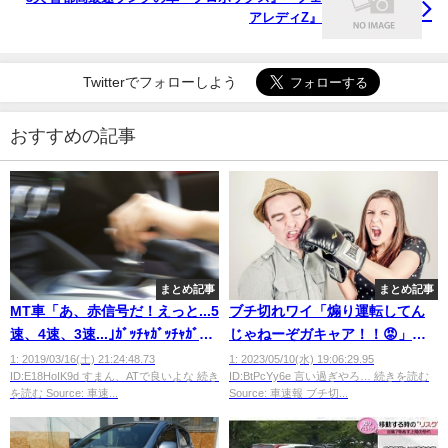
アレディZ』
Twitterでフォローしよう
おすすめの記事
まとめ記事
まとめ記事
MT車「あ、赤信号だ！えっと...5
ブチ切れワイ「煽り運転してん
速、4速、3速...｣ｶﾞｯﾁｬｶﾞｯﾁｬｶﾞｸ
じゃねーぞガキャア！！😡」ガ
ｶﾞｸｯﾌﾟｩ...
キ「口くせーんだよハゲ」
1: 2019/03/16(土) 21:24:48.73
1: 2023/05/10(水) 19:06:29.95
ID:E18HoIK9d すまん、ATで良いよな 続き
ID:BtPcYy6e 言い過ぎやろ… 続きを読む
を読む Source: 車速...
Source: 車速報 ブチ切...