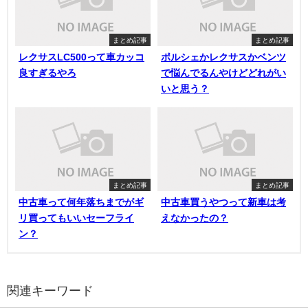
まとめ記事
まとめ記事
レクサスLC500って車カッコ
ポルシェかレクサスかベンツ
良すぎるやろ
で悩んでるんやけどどれがい
いと思う？
まとめ記事
まとめ記事
中古車って何年落ちまでがギ
中古車買うやつって新車は考
リ買ってもいいセーフライ
えなかったの？
ン？
関連キーワード