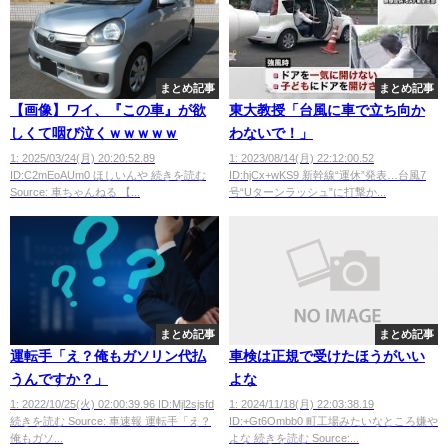
まとめ記事
まとめ記事
【画像】ワイ、『この車』が欲
東大教授「台風に車で立ち向か
しくて咽び泣くｗｗｗｗｗ
わないで！」
1: 2025/03/24(月) 20:20:52.89
1: 2023/08/14(月) 22:12:00.52
ID:C2mEoAUm0 ほしいんや 続きを読む
ID:hjCx+wKS9 新幹線“運休”発表…台風7
Source: 車ちゃんねる 【...
号“Uターンラッシュ”に打撃か...
まとめ記事
まとめ記事
運転手「え？俺もガソリン代払
車検は正規で受けたほうがいい
うんですか？」
よな
1: 2022/10/25(火) 02:00:39.96 ID:Mjl2sjsfd
1: 2024/11/18(月) 22:03:38.19
続きを読む Source: 車速報 運転手「え？
ID:+Gt6Ombb0 町工場みたいなところ嫌や
俺もガソ...
よな 続きを読む Source:...