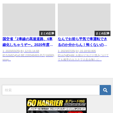
まとめ記事
まとめ記事
国交省「2車線の高速道路、4車
なんでお前ら平気で車運転でき
線化しちゃうぞー。2020年度の
るのか分からん！怖くないのか
工事個所はこちら」
よ！
1: 2020/03/25(水) 12:01:14.68
1: 2023/07/25(火) 15:18:50.805
ID:5Jb8ZqEo0 BE:228348493-PLT(16000)
ID:m7pllDpWr お前がどれだけ気をつけて
sssp...
ても相手のカスさで人生台無しに...