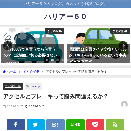
ハリアー６０のブログ。カスタムや雑談ブログ。
ハリアー６０
まとめ記事
まとめ記事
雪国民は全員タイヤ交換という特
【日産】「マーチ」K13日本向け
殊スキルを持っているという事実
終了へ、後継BEVの日本発売は？
ｗｗｗｗｗｗ
2024年に欧州向けをフランスで生
産
2019-11-21
ホーム
まとめ記事
アクセルとブレーキって踏み間違えるか？
2022-08-12
まとめ記事
pickup
アクセルとブレーキって踏み間違えるか？
2025-10-27
2025-10-27
LINE