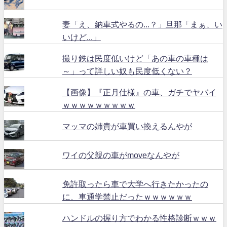
妻「え、納車式やるの...？」旦那「まぁ、い
いけど...」
撮り鉄は民度低いけど「あの車の車種は
～」って詳しい奴も民度低くない？
【画像】『正月仕様』の車、ガチでヤバイ
ｗｗｗｗｗｗｗｗｗ
マッマの姉貴が車買い換えるんやが
ワイの父親の車がmoveなんやが
免許取ったら車で大学へ行きたかったの
に、車通学禁止だったｗｗｗｗｗｗ
ハンドルの握り方でわかる性格診断ｗｗｗ