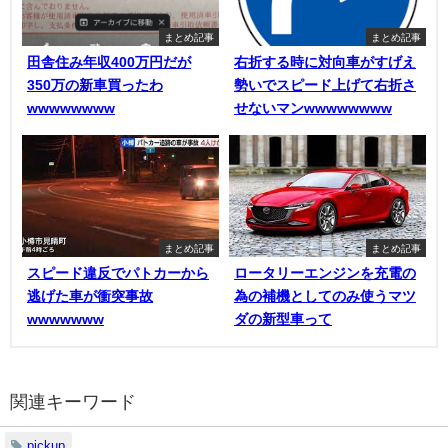
まとめ記事
まとめ記事
田舎住み年収400万円だが
右折する時に対向車がすげえ
350万の新車買ったわ
勢いでスピード上げて右折さ
wwwwwwww
せないマンwwwwwwww
まとめ記事
まとめ記事
スピード違反でパトカーから
ロータリーエンジンを充電の
逃げた車が衝突事故
為の補機としてのみ使うマツ
wwwwwww
ダの新型車って
関連キーワード
pickup