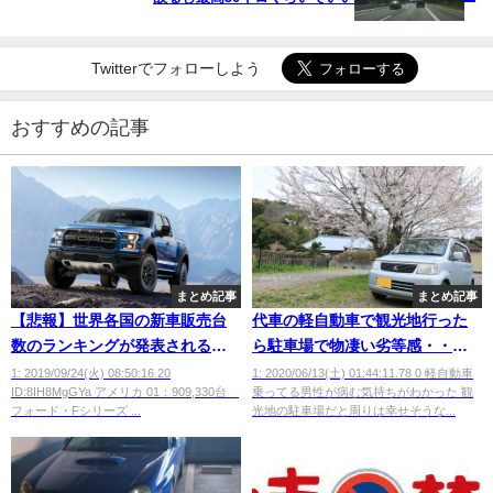
Twitterでフォローしよう
おすすめの記事
まとめ記事
まとめ記事
【悲報】世界各国の新車販売台
代車の軽自動車で観光地行った
数のランキングが発表されるｗ
ら駐車場で物凄い劣等感・・・
ｗｗｗｗ
物凄く恥ずかしくなった・・・
1: 2019/09/24(火) 08:50:16.20
1: 2020/06/13(土) 01:44:11.78 0 軽自動車
ID:8IH8MgGYa アメリカ 01：909,330台
乗ってる男性が病む気持ちがわかった 観
フォード・Fシリーズ ...
光地の駐車場だと周りは幸せそうな...