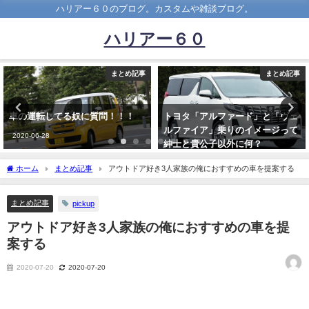
ハリアー６０のブログ。カスタムや雑談ブログ。
ハリアー６０
まとめ記事
まとめ記事
トヨタ「アルファード」と「ヴェ
【悲報】見る人によって色の意見
ルファイア」乗りのイメージって
が分かれる車がみつかるｗｗｗｗ
紳士と貴公子以外に何？
ｗｗ
2020-08-26
2022-03-02
ホーム
まとめ記事
アウトドア好き3人家族の俺におすすめの車を提案する
まとめ記事
pickup
アウトドア好き3人家族の俺におすすめの車を提
案する
2020-07-20
2020-07-20