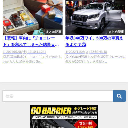
まとめ記事
まとめ記事
【悲報】車内に『チョコレー
年収340万ワイ、500万の車買え
ト』を忘れてしまった結果ｗｗ
るよな？🤔
ｗｗｗ
1: 2024/07/06(土) 12:10:11.241
1: 2022/11/08(火) 22:50:43.10
ID:FXGkcEaS0 (´・ω・｀)もうだめかも
ID:XYsgpHPN0 ちな貯金100万でローンの
わからんね 続きを読む So...
残りが100万くらいある&#x...