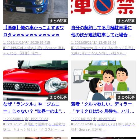
まとめ記事
まとめ記事
【画像】俺の車かっこよすぎワ
自分の契約してる月極駐車場に
ロタｗｗｗｗｗｗｗｗｗｗｗ
他の奴が違法駐車してた場合に
金請求していいの？
1: 2019/11/19(火) 20:39:56.415
1: 2022/09/21(水) 13:45:35.44
ID:FU4/MCeUa 続きを読む Source: 車ち
ID:VJ4bszeHp 戻ってくるの待って注意し
ゃんねる 【画像】俺の...
て終わりとかなんか悔しい 続きを...
まとめ記事
まとめ記事
なぜ「ランクル」や「ジムニ
若者「クルマ欲しい」ディラー
ー」じゃない？ “世界一の山”で
「ヤリクロは5ヶ月待ち、ハリア
活動する山岳救助隊がスズキ
ーは10ヶ月待ちです」
1: 2023/08/11(金) 19:21:09.83
1: 2021/01/30(土) 15:20:50.81
ID:xzEXcSmI 高尾山で活動する山岳救助
ID:oZVO7e5f0 そら売れんわけやわ 続きを
「クロスビー」を採用する理由
隊は、ちょっと珍しい「クロスビー」...
読む Source: 車速報 ...