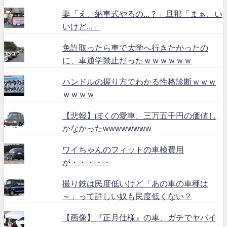
妻「え、納車式やるの...？」旦那「まぁ、い
いけど...」
免許取ったら車で大学へ行きたかったの
に、車通学禁止だったｗｗｗｗｗｗ
ハンドルの握り方でわかる性格診断ｗｗｗ
ｗｗｗｗ
【悲報】ぼくの愛車、三万五千円の価値し
かなかったwwwwwwww
ワイちゃんのフィットの車検費用
が・・・・・
撮り鉄は民度低いけど「あの車の車種は
～」って詳しい奴も民度低くない？
【画像】『正月仕様』の車、ガチでヤバイ