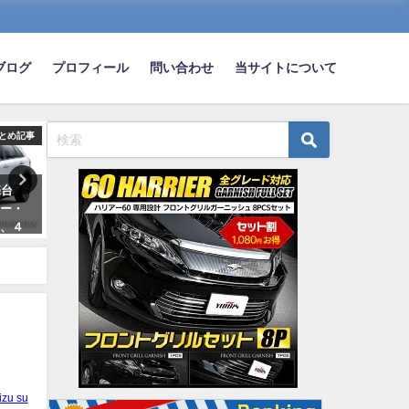
ブログ
プロフィール
問い合わせ
当サイトについて
とめ記事
まとめ記事
ま
売台
煽り運転で前に車止めて降りて
身障者用駐車スペースに何
ノー・
何か言いに来る奴いるじゃん？
いベンツが停まってた
Ｗ、４
2024-04-01
2023-08-04
izu su