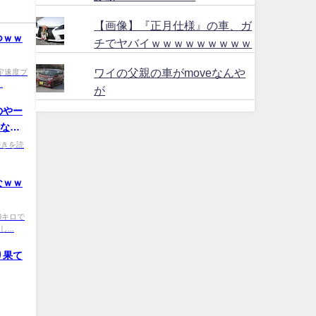
【画像】『正月仕様』の車、ガ
つｗｗ
チでヤバイｗｗｗｗｗｗｗｗｗ
ワイの父親の車がmoveなんや
0 法定速度プ
.
が
のやー
いなさ
0 続きを読
なｗｗ
0 30キロで
...
り果て