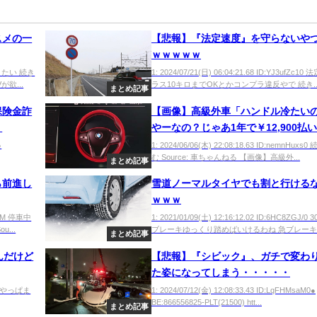
スメの一
【悲報】『法定速度』を守らないや
ｗｗｗｗｗ
り走りたい 続き
1: 2024/07/21(日) 06:04:21.68 ID:YJ3ufZc1
が欲...
ラス10キロまでOKとかコンプラ違反やで 続き..
まとめ記事
保険金詐
【画像】高級外車「ハンドル冷たい
？
やーなの？じゃあ1年で￥12,900払
いｗ」←これｗｗｗｗ
●
1: 2024/06/06(木) 22:08:18.63 ID:nemnHuxs
む Source: 車ちゃんねる 【画像】高級外...
まとめ記事
ら前進し
雪道ノーマルタイヤでも割と行ける
ｗｗｗ
b9NM 停車中
1: 2021/01/09(土) 12:16:12.02 ID:6HC8ZGJ/
...
ブレーキゆっくり踏めばいけるわね 急ブレーキし
まとめ記事
んだけど
【悲報】『シビック』、ガチで変わ
た姿になってしまう・・・・・
UM0 やっぱま
1: 2024/07/12(金) 12:08:33.43 ID:LqFHMsaM0●
BE:866556825-PLT(21500) htt...
まとめ記事