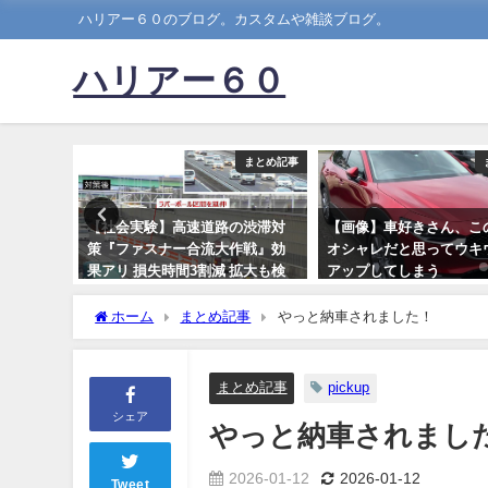
ハリアー６０のブログ。カスタムや雑談ブログ。
ハリアー６０
まとめ記事
まとめ記事
身の丈に
【社会実験】高速道路の渋滞対
【画像】車好きさん、こ
ｗｗｗ
策『ファスナー合流大作戦』効
オシャレだと思ってウキ
果アリ 損失時間3割減 拡大も検
アップしてしまう
討
2021-12-18
ホーム
まとめ記事
やっと納車されました！
2020-03-01
まとめ記事
pickup
シェア
やっと納車されまし
2026-01-12
2026-01-12
Tweet