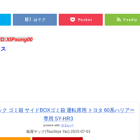
r
はてブ
Pocket
Feedly
ID:XIPxong00
ロス
ク ゴミ箱 サイドBOXゴミ箱 運転席用 トヨタ 60系ハリアー
専用 SY-HR3
posted with
カエレバ
槌屋ヤック(Tsuchiya Yac) 2015-07-01