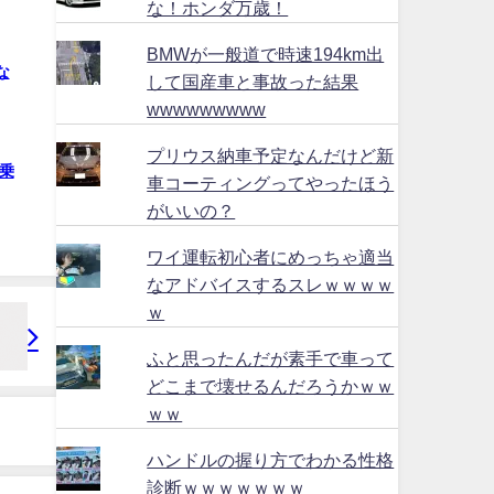
な！ホンダ万歳！
BMWが一般道で時速194km出
な
して国産車と事故った結果
wwwwwwwww
プリウス納車予定なんだけど新
乗
車コーティングってやったほう
がいいの？
ワイ運転初心者にめっちゃ適当
なアドバイスするスレｗｗｗｗ
ｗ
ふと思ったんだが素手で車って
どこまで壊せるんだろうかｗｗ
ｗｗ
ハンドルの握り方でわかる性格
診断ｗｗｗｗｗｗｗ