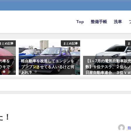
Top
整備手帳
洗車
まとめ記事
まとめ記事
ま
の車を
軽自動車を改造してエンジンを
【1～7月の電気自動車販
ウキで
ブンブンさせてる人いるけど何
数】１位テスラ、２位ル
あれ？
日産自動車連合、３位Ｖ
位現代起亜
2023-05-30
2020-10-05
た！
m