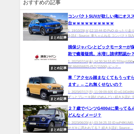
おすすめの記事
コンパクトSUVが欲しい俺にオス
台ｗｗｗｗｗｗｗｗｗｗ
1: 19/10/29(火)12:10:44 ID:PuO ゆった
を読む Source: 車ちゃんねる コンパクトSUV
まとめ記事
損保ジャパンとビックモーターが
欺で癒着疑惑。水増し請求黙認か
1: 2023/07/14(金) 14:30:34.53 ID:TFhsyU0i0
BE:866556825-PLT(21500) ビッグ...
まとめ記事
車「アクセル踏まなくてもうっす
ます」←これ無くせないの？
1: 2023/07/17(月) 11:09:09.605 ID:oG1lG
ずっとブレーキ踏むのめんどい 続きを読む Sou
まとめ記事
２７歳でベンツG400dに乗ってる
どんなイメージ？
1: 2023/06/20(火) 03:34:25.33 ID:toP4fK
せガキに思われてる？ 続きを読む Source:...
まとめ記事