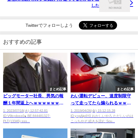
した
Twitterでフォローしよう
おすすめの記事
まとめ記事
まとめ記事
ビッグモーター社長、男気の報
わい運転デビュー、速度制限守
酬１年間返上へｗｗｗｗｗｗｗ
って走ってたら煽られるｗｗｗ
ｗｗｗｗｗｗｗ
ｗｗｗ
1: 2023/07/18(火) 12:57:42.81
1: 2019/04/26(金) 15:12:15.28
ID:V9b+doss0● BE:844481327-
ID:y+pAlp4Y0 おかしいやろ ただしいのは
PLT(13345) sss...
こっちやぞ 続きを読む Sou...