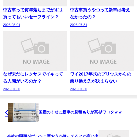
中古車って何年落ちまでがギリ
中古車買うやつって新車は考え
買ってもいいセーフライン？
なかったの？
2026-08-01
2026-07-31
なぜ未だにレクサスでイキって
ワイ2017年式のプリウスからの
る人間がいるのか？
乗り換え先が決まらない
2026-07-30
2026-07-30
国産のくせに新車の見積もりが高杉ワロタｗｗ
会社の同期がポルシェ買おうか迷ってるとか言い出