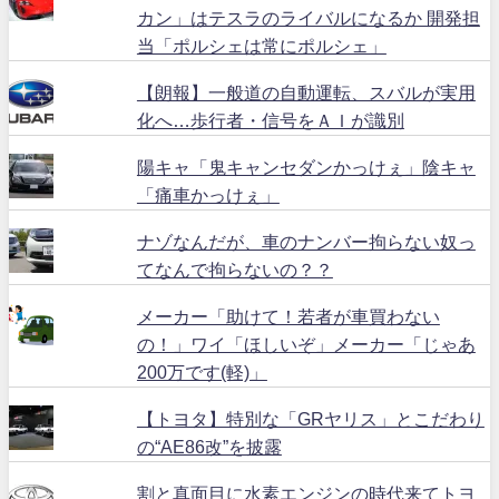
カン」はテスラのライバルになるか 開発担
当「ポルシェは常にポルシェ」
【朗報】一般道の自動運転、スバルが実用
化へ…歩行者・信号をＡＩが識別
陽キャ「鬼キャンセダンかっけぇ」陰キャ
「痛車かっけぇ」
ナゾなんだが、車のナンバー拘らない奴っ
てなんで拘らないの？？
メーカー「助けて！若者が車買わない
の！」ワイ「ほしいぞ」メーカー「じゃあ
200万です(軽)」
【トヨタ】特別な「GRヤリス」とこだわり
の“AE86改”を披露
割と真面目に水素エンジンの時代来てトヨ