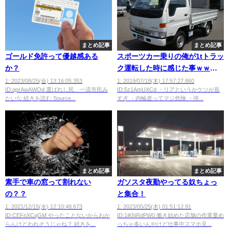
まとめ記事
まとめ記事
ゴールド免許って優越感ある
スポーツカー乗りの俺が1tトラッ
か？
ク運転した時に感じた事ｗｗｗ
ｗｗｗｗｗｗｗ
1: 2023/08/25(金) 13:16:05.353
1: 2019/07/18(木) 17:57:27.860
ID:qprAwAWOd 選ばれし民 一流市民み
ID:5z1AmUXCd ・リアというかケツが長
たいな 続きを読む Source...
すぎ ・内輪差ってマジ危険 ・停...
まとめ記事
まとめ記事
素手で車の窓って割れない
ガソスタ夜勤やってる奴ちょっ
の？？
と集合！
1: 2021/12/15(水) 12:10:48.673
1: 2023/05/25(木) 01:51:12.91
ID:CEFnXCqGM やったことないからわか
ID:1iKNRdPW0 働き始めた店舗の作業量め
らんけどわれそうじゃね？ 続きを...
っちゃ多いんやけど仕事中スマホ見...