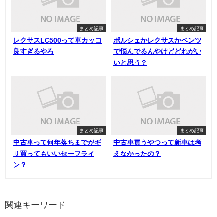
まとめ記事
まとめ記事
レクサスLC500って車カッコ
ポルシェかレクサスかベンツ
良すぎるやろ
で悩んでるんやけどどれがい
いと思う？
まとめ記事
まとめ記事
中古車って何年落ちまでがギ
中古車買うやつって新車は考
リ買ってもいいセーフライ
えなかったの？
ン？
関連キーワード