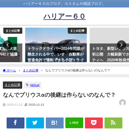
ハリアー６０のブログ。カスタムや雑談ブログ。
ハリアー６０
まとめ記事
まとめ記事
トラックドライバー2024年問題が
トヨタ、新型レクサス「IS」 世界
懸念される中で、いすゞ自動車が
初公開 大幅刷新でさらにスポー
普通免許で運転できる小型トラッ
ティへ 2020年秋発売予定
クを来年夏に発売！！！！！
2020-06-17
ホーム
まとめ記事
なんでプリウスαの後継は作らないのなんで？
2023-09-27
まとめ記事
pickup
なんでプリウスαの後継は作らないのなんで？
2025-12-13
2025-12-13
LINE