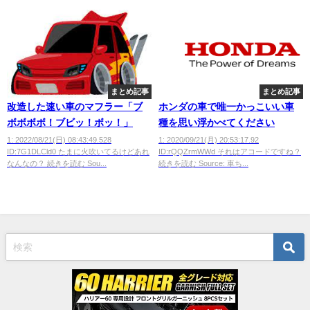
まとめ記事
まとめ記事
改造した速い車のマフラー「ブ
ホンダの車で唯一かっこいい車
ボボボボ！ブビッ！ボッ！」
種を思い浮かべてください
1: 2022/08/21(日) 08:43:49.528
1: 2020/09/21(月) 20:53:17.92
ID:7G1DLCld0 たまに火吹いてるけどあれ
ID:rQQZrmWWd それはアコードですね？
なんなの？ 続きを読む Sou...
続きを読む Source: 車ち...