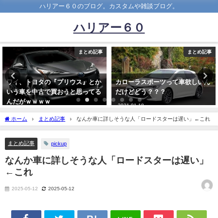
ハリアー６０のブログ。カスタムや雑談ブログ。
ハリアー６０
とめ記事
まとめ記事
ま
』とか
カローラスポーツって車欲しいん
【悲報】ホンダ、S660の生
ってる
だけどどう？？？
了を発表 最後の特別仕様
デューロXバージョンZ」の
2021-01-18
は３１５万円
ホーム
まとめ記事
なんか車に詳しそうな人「ロードスターは遅い」←これ
2021-03-12
まとめ記事
pickup
なんか車に詳しそうな人「ロードスターは遅い」
←これ
2025-05-12
2025-05-12