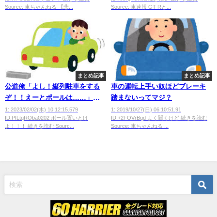
Source: 車ちゃんねる 【悲...
Source: 車速報 GT-Rと...
まとめ記事
まとめ記事
公道俺「よし！縦列駐車をする
車の運転上手い奴ほどブレーキ
ぞ！！えーとポールは……」←
踏まないってマジ？
これｗｗｗｗｗｗｗｗ
1: 2023/02/02(木) 10:12:15.579
1: 2019/10/27(日) 06:10:51.91
ID:PILtqROba0202 ポール置いとけ
ID:+2FOVrBqd よく聞くけど 続きを読む
よ！！！ 続きを読む Sourc...
Source: 車ちゃんねる ...