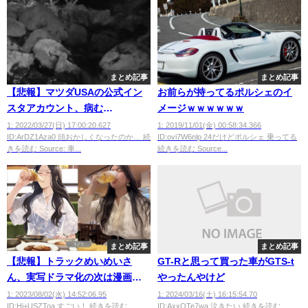
まとめ記事
まとめ記事
【悲報】マツダUSAの公式イン
お前らが持ってるポルシェのイ
スタアカウント、病む
メージｗｗｗｗｗｗ
wwwwwww
1: 2022/03/27(日) 17:00:20.627
1: 2019/11/01(金) 00:58:34.366
ID:ArDZ1Aza0 頭おかしくなったのか… 続
ID:ovi7W6nlp 24だけどポルシェ 乗ってる
きを読む Source: 車...
続きを読む Source...
まとめ記事
まとめ記事
【悲報】トラックめいめいさ
GT-Rと思って買った車がGTS-t
ん、実写ドラマ化の次は漫画化
やったんやけど
決定
1: 2023/08/02(水) 14:52:06.95
1: 2024/03/16(土) 16:15:54.70
ID:Hi+USZToa すごい！ 続きを読む
ID:AxxQTe7wa 泣きたい 続きを読む