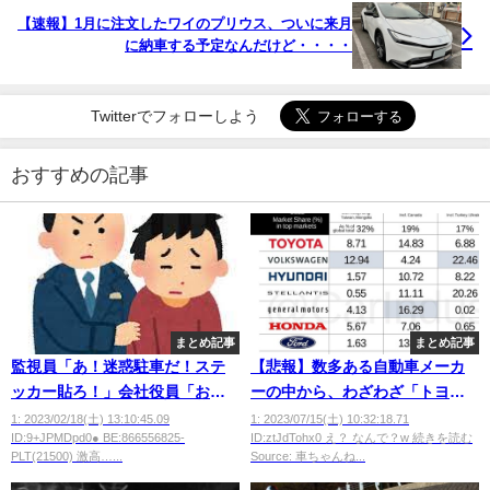
【速報】1月に注文したワイのプリウス、ついに来月
に納車する予定なんだけど・・・・
Twitterでフォローしよう
おすすめの記事
まとめ記事
まとめ記事
監視員「あ！迷惑駐車だ！ステ
【悲報】数多ある自動車メーカ
ッカー貼ろ！」会社役員「おん
ーの中から、わざわざ「トヨ
どりゃああ何しどんじゃああ
タ」を選ぶやつww
1: 2023/02/18(土) 13:10:45.09
1: 2023/07/15(土) 10:32:18.71
ID:9+JPMDpd0● BE:866556825-
ID:ztJdTohx0 え？ なんで？w 続きを読む
あ！！！」監視員を突き飛ばし
PLT(21500) 激高…...
Source: 車ちゃんね...
逃走、逮捕