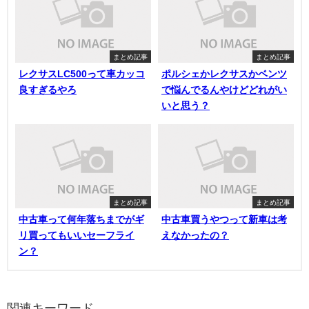
まとめ記事
まとめ記事
レクサスLC500って車カッコ
ポルシェかレクサスかベンツ
良すぎるやろ
で悩んでるんやけどどれがい
いと思う？
まとめ記事
まとめ記事
中古車って何年落ちまでがギ
中古車買うやつって新車は考
リ買ってもいいセーフライ
えなかったの？
ン？
関連キーワード