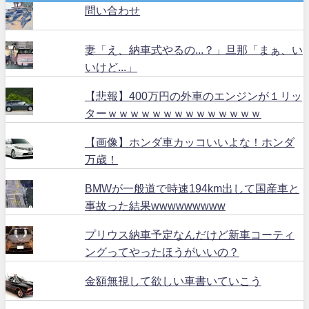
問い合わせ
妻「え、納車式やるの...？」旦那「まぁ、い
いけど...」
【悲報】400万円の外車のエンジンが１リッ
ターｗｗｗｗｗｗｗｗｗｗｗｗｗｗ
【画像】ホンダ車カッコいいよな！ホンダ
万歳！
BMWが一般道で時速194km出して国産車と
事故った結果wwwwwwwww
プリウス納車予定なんだけど新車コーティ
ングってやったほうがいいの？
金額無視して欲しい車書いていこう