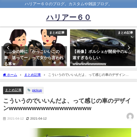
ハリアー６０のブログ。カスタムや雑談ブログ。
ハリアー６０
まとめ記事
まとめ記事
【画像】ポルシェが開発中の車が
【悲報】トヨタ社員数36万人で平
速すぎるらしい
均年収650万wwwwwwwwww
wwwwwwwwwww
2020-11-12
2021-10-23
ホーム
まとめ記事
こういうのでいいんだよ、って感じの車のデザイン
wwwwwwwwwwwwwwwwww
まとめ記事
pickup
こういうのでいいんだよ、って感じの車のデザイ
ンwwwwwwwwwwwwwwwwww
2021-04-12
2021-04-12