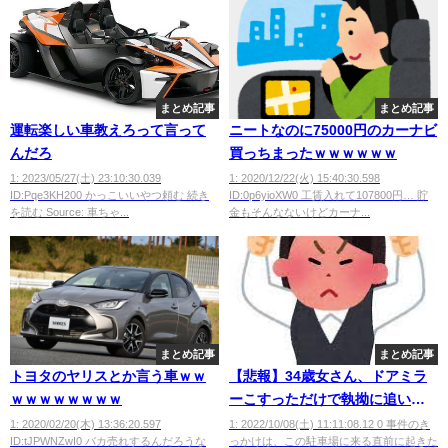
まとめ記事
まとめ記事
運転楽しい車教えろって言って
ニートなのに75000円のカーナビ
んだろ
買っちまったｗｗｗｗｗｗ
1: 2023/05/27(土) 23:10:30.039
1: 2020/12/22(火) 15:40:30.598
ID:Pqe3KH200 かっこいいやつ頼む 続き
ID:0p6yioXW0 工賃入れて107800円… 貯
を読む Source: 車ちゃ...
金もそんなないけどカーナ...
まとめ記事
まとめ記事
トヨタのヤリスとか言う車ｗｗ
【悲報】34歳女さん、ドアミラ
ｗｗｗｗｗｗｗｗ
ーこすっただけで執拗に追いか
け車に轢かれて骨折
1: 2020/02/20(木) 13:36:20.597
1: 2022/10/08(土) 11:11:08.12 0 事件のき
ID:tJPWNZwI0 バカ売れするんだろうな
っかけは、この駐車場に来る直前に起きた