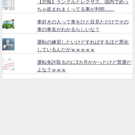
【悲報】ランクルとレクサス、国内でめっ
ちゃ盗まれまくってる事が判明……
車好きの人って車をひと目見ただけでその
車の車名がわかるらしいな？
運転の練習したいけどすればするほど悪化
しているんだがｗｗｗｗｗ
運転免許取るのに3カ月かかったけど普通だ
よな？ｗｗｗ
ハリアー６０ All Rights Reserved.