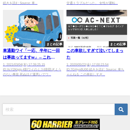
続きを読む Source: 車...
交通トラブルだった。 女性が運転...
まとめ記事
まとめ記事
車通勤ワイ「一応、半年に一回
この車欲しすぎて泣いてしまっ
は事故ってますw」←これ
た
wwwwwwwwwwwwwwwww
1: 2021/03/04(木) 17:39:25.15
1: 2020/05/22(金) 17:00:23.54
ID:XcY2KIg/p 4割ワイのミス6割防ぎよう
ID:7GHyn8U00 続きを読む Source: 車ち
のない事故 死ぬほど運悪いでワ...
ゃんねる この車欲しすぎ...