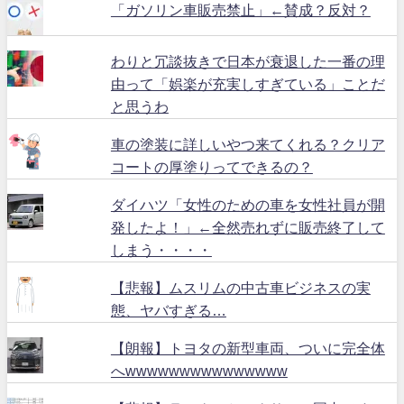
「ガソリン車販売禁止」←賛成？反対？
わりと冗談抜きで日本が衰退した一番の理
由って「娯楽が充実しすぎている」ことだ
と思うわ
車の塗装に詳しいやつ来てくれる？クリア
コートの厚塗りってできるの？
ダイハツ「女性のための車を女性社員が開
発したよ！」←全然売れずに販売終了して
しまう・・・・
【悲報】ムスリムの中古車ビジネスの実
態、ヤバすぎる…
【朗報】トヨタの新型車両、ついに完全体
へwwwwwwwwwwwwwww