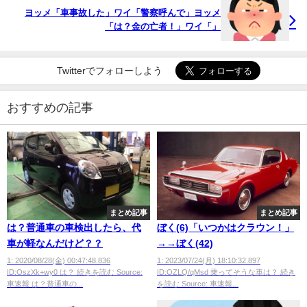
ヨッメ「車事故した」ワイ「警察呼んで」ヨッメ
「は？金の亡者！」ワイ「」
Twitterでフォローしよう
おすすめの記事
まとめ記事
まとめ記事
は？普通車の車検出したら、代
ぼく(6)「いつかはクラウン！」
車が軽なんだけど？？
→→ぼく(42)
1: 2020/08/28(金) 00:47:48.836
1: 2023/07/24(月) 18:10:32.897
ID:OszXk+wy0 は？ 続きを読む Source:
ID:OZLQ/qMsd 乗ってそうな車は？ 続き
車速報 は？普通車の...
を読む Source: 車速報...