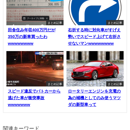
まとめ記事
まとめ記事
田舎住み年収400万円だが
右折する時に対向車がすげえ
350万の新車買ったわ
勢いでスピード上げて右折さ
wwwwwwww
せないマンwwwwwwww
まとめ記事
まとめ記事
スピード違反でパトカーから
ロータリーエンジンを充電の
逃げた車が衝突事故
為の補機としてのみ使うマツ
wwwwwww
ダの新型車って
関連キーワード