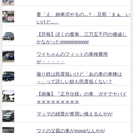
妻「え、納車式やるの...？」旦那「まぁ、い
いけど...」
【悲報】ぼくの愛車、三万五千円の価値し
かなかったwwwwwwww
ワイちゃんのフィットの車検費用
が・・・・・
撮り鉄は民度低いけど「あの車の車種は
～」って詳しい奴も民度低くない？
【画像】『正月仕様』の車、ガチでヤバイ
ｗｗｗｗｗｗｗｗｗ
マッマの姉貴が車買い換えるんやが
ワイの父親の車がmoveなんやが