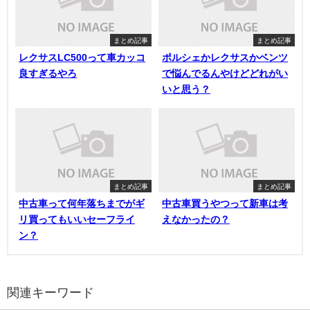
まとめ記事
まとめ記事
レクサスLC500って車カッコ
ポルシェかレクサスかベンツ
良すぎるやろ
で悩んでるんやけどどれがい
いと思う？
まとめ記事
まとめ記事
中古車って何年落ちまでがギ
中古車買うやつって新車は考
リ買ってもいいセーフライ
えなかったの？
ン？
関連キーワード