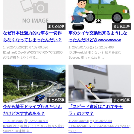
まとめ記事
まとめ記事
なぜ日本は魅力的な車を一切作
車のタイヤ交換出来るようにな
らなくなってしまったんだい？
ったんだけどさwwwwwww
1: 2025/05/29(木) 07:39:09.520
1: 2023/01/06(金) 17:22:59.498
ID:gHaeQQg+0 WRXSTIやRX-7やS2000
ID:DPyreluld 凄くない？ 続きを読む
の後継機をはやく作る...
Source: 車ちゃんねる ...
まとめ記事
まとめ記事
今から埼玉ドライブ行きたいん
「スピード違反はこれでチャ
だけどおすすめある？
ラ」のデマ？
1: 2019/08/05(月) 22:53:40.806
1: 2019/08/31(土) 06:36:58.64
ID:I4duoH/Q0 教えてください 続きを読む
ID:ACiV2wuJ0● BE:842343564-2BP(2000)
Source: 車速報 今...
“スピー...