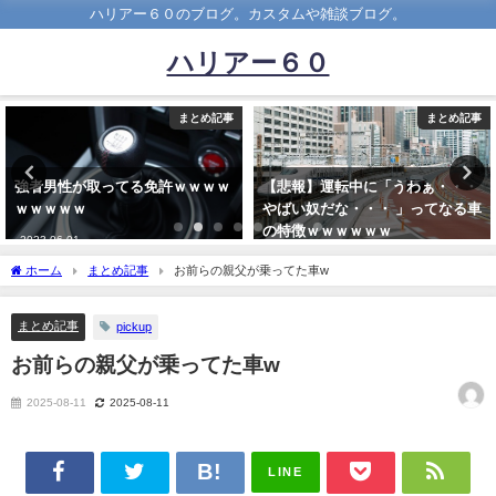
ハリアー６０のブログ。カスタムや雑談ブログ。
ハリアー６０
まとめ記事
まとめ記事
【悲報】運転中に「うわぁ・・・
貯金で車買いたいと思ったら親か
やばい奴だな・・・ 」ってなる車
ら睡眠薬飲んでる内は駄目って言
の特徴ｗｗｗｗｗｗ
われた
2025-03-11
2022-06-27
ホーム
まとめ記事
お前らの親父が乗ってた車w
まとめ記事
pickup
お前らの親父が乗ってた車w
2025-08-11
2025-08-11
LINE