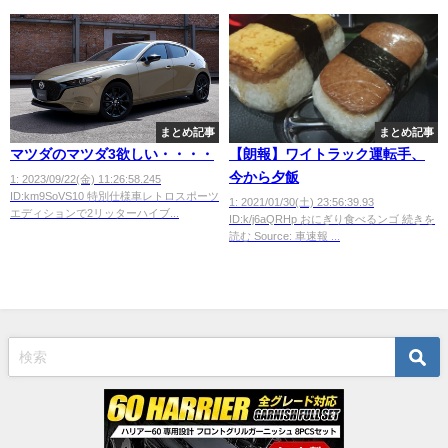
まとめ記事
まとめ記事
マツダのマツダ3欲しい・・・・
【朗報】ワイトラック運転手、
今から夕飯
1: 2023/09/22(金) 11:26:58.245
ID:km9SoVS10 特別仕様車レトロスポーツ
1: 2021/01/30(土) 23:56:39.93
エディションで2リッターハイブ...
ID:k/j6aQRHp おにぎり食べるンゴ 続きを
読む Source: 車速報 ...