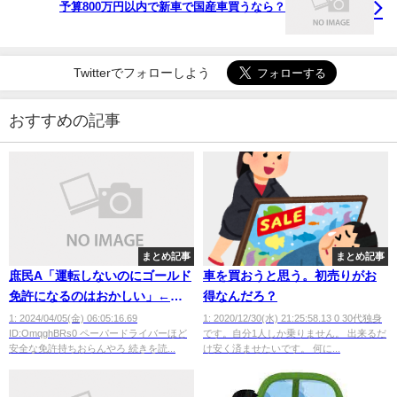
予算800万円以内で新車で国産車買うなら？
Twitterでフォローしよう
おすすめの記事
まとめ記事
まとめ記事
庶民A「運転しないのにゴールド
車を買おうと思う。初売りがお
免許になるのはおかしい」←事
得なんだろ？
故率0%なんだから別によくな
1: 2024/04/05(金) 06:05:16.69
1: 2020/12/30(水) 21:25:58.13 0 30代独身
ID:OmqghBRs0 ペーパードライバーほど
です。自分1人しか乗りません。 出来るだ
い？
安全な免許持ちおらんやろ 続きを読...
け安く済ませたいです。 何に...