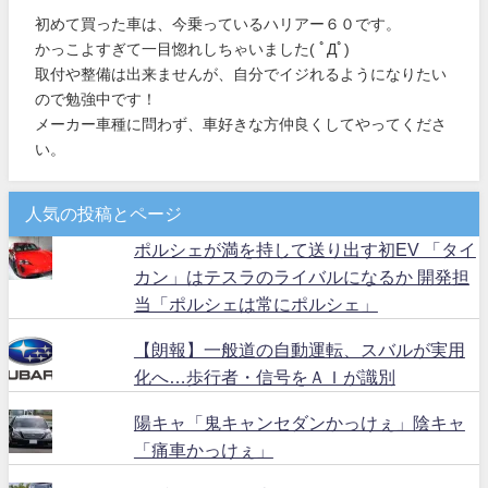
初めて買った車は、今乗っているハリアー６０です。
かっこよすぎて一目惚れしちゃいました( ﾟДﾟ)
取付や整備は出来ませんが、自分でイジれるようになりたい
ので勉強中です！
メーカー車種に問わず、車好きな方仲良くしてやってくださ
い。
人気の投稿とページ
ポルシェが満を持して送り出す初EV 「タイ
カン」はテスラのライバルになるか 開発担
当「ポルシェは常にポルシェ」
【朗報】一般道の自動運転、スバルが実用
化へ…歩行者・信号をＡＩが識別
陽キャ「鬼キャンセダンかっけぇ」陰キャ
「痛車かっけぇ」