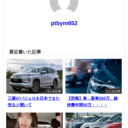
ptbym652
最近書いた記事
まとめ記事
まとめ記事
三菱がパジェロを日本でまた
【悲報】車→新車350万、維
売ると聞いて
持費年間50万・・・・