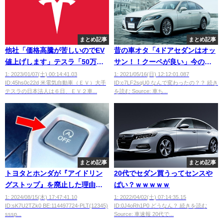
まとめ記事
まとめ記事
他社「価格高騰が苦しいのでEV
昔の車オタ「4ドアセダンはオッ
値上げします」テスラ「50万以
サン！！クーペが良い」今の車
上の値下げします」←これ
オタ「セダンはカッコいい」←
1: 2023/01/07(土) 00:14:41.03
1: 2021/05/16(日) 12:12:01.087
ID:45hs0c22d 米電気自動車（ＥＶ）大手
ID:c7LF2sqU0 なんで変わったの？？ 続き
wwwwwwww
コレｗｗｗｗｗwwwww
テスラの日本法人は６日、ＥＶ２車...
を読む Source: 車ち...
まとめ記事
まとめ記事
トヨタとホンダが『アイドリン
20代でセダン買うってセンスや
グストップ』を廃止した理由ｗ
ばい？ｗｗｗｗｗ
ｗｗｗｗｗｗ
1: 2024/08/15(木) 17:47:41.10
1: 2022/04/02(土) 07:14:35.15
ID:sK7U2TZk0 BE:114497724-PLT(12345)
ID:0J4oRh1P0 どうなん？ 続きを読む
sssp...
Source: 車速報 20代で...