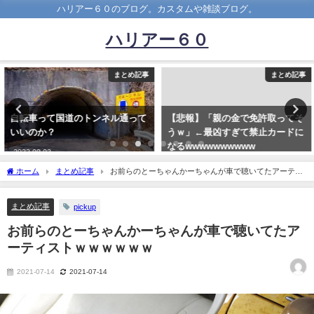
ハリアー６０のブログ。カスタムや雑談ブログ。
ハリアー６０
まとめ記事
まとめ記事
自転車って国道のトンネル通って
【悲報】「親の金で免許取ってそ
いいのか？
うｗ」←最凶すぎて禁止カードに
なるwwwwwwwwww
2023-09-03
2020-05-24
ホーム
まとめ記事
お前らのとーちゃんかーちゃんが車で聴いてたアーティ
ストｗｗｗｗｗｗ
まとめ記事
pickup
お前らのとーちゃんかーちゃんが車で聴いてたア
ーティストｗｗｗｗｗｗ
2021-07-14
2021-07-14