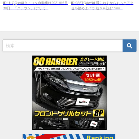
ID:U+QQxv0L9 トヨタ自動車は2021年6月
ID:9S6TQdwNd 滑らねえからもっとアク
登場wwwwwwwwwwww
30日、「クラウン」に“リミ...
セル踏めよバカ 続きを読む Sou...