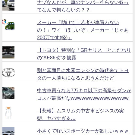
ナゾなんだが、車のナンバー拘らない奴っ
てなんで拘らないの？？
メーカー「助けて！若者が車買わない
の！」ワイ「ほしいぞ」メーカー「じゃあ
200万です(軽)」
【トヨタ】特別な「GRヤリス」とこだわり
の“AE86改”を披露
割と真面目に水素エンジンの時代来てトヨ
タの一人勝ちになると思うんだけど
中古車買うなら7万キロ以下の高級セダンが
コスパ最高だなwwwwwwwwwwwwwwww
【悲報】ムスリムの中古車ビジネスの実
態、ヤバすぎる…
小さくて軽いスポーツカーが欲しいｗｗｗ