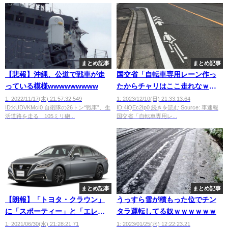
まとめ記事
まとめ記事
【悲報】沖縄、公道で戦車が走
国交省「自転車専用レーン作っ
っている模様wwwwwwwww
たからチャリはここ走れなｗｗ
ｗ」
1: 2022/11/17(木) 21:57:32.549
1: 2023/12/10(日) 21:33:13.64
ID:kUDVKMcI0 自衛隊の26トン“戦車”、生
ID:4iQEc2Ip0 続きを読む Source: 車速報
活道路を走る 105ミリ砲...
国交省「自転車専用レ...
まとめ記事
まとめ記事
【朗報】「トヨタ・クラウン」
うっすら雪が積もった位でチン
に「スポーティー」と「エレガ
タラ運転してる奴ｗｗｗｗｗｗ
ント」な2タイプの特別仕様車が
1: 2021/06/30(水) 21:28:21.71
1: 2023/01/25(水) 12:22:23.21