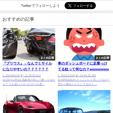
Twitterでフォローしよう
おすすめの記事
まとめ記事
まとめ記事
『プリウス』←なんでミサイル
車のダッシュボードに足乗っけ
になりやすいの？？？？？？
てる奴って何なの？wwwwwww
1: 2024/04/18(木) 21:39:06.612
1: 2022/11/04(金) 14:44:28.296
ID:DGjxvJRG0 高齢者が好んで乗ってるか
ID:WPikAekAp かっこいいと思ってるの？
ら？ でも若いイキったやつも乗...
窓から腕出したりしてるの？ ...