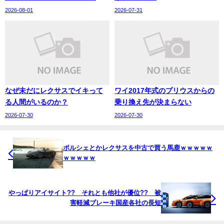
2026-08-01
2026-07-31
なぜ未だにレクサスでイキって
ワイ2017年式のプリウスからの
る人間がいるのか？
乗り換え先が決まらない
2026-07-30
2026-07-30
ポルシェとかレクサスを中古で買う馬鹿ｗｗｗｗｗ
ｗｗｗｗｗ
やっぱりアイサイト?? それとも他社が優位?? 被
害軽減ブレーキ国産各社の長短