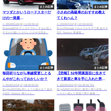
まとめ記事
まとめ記事
マツダとかいうロードスターだ
小さめの高級車のおすすめ教え
けの一発屋
てくれへん？
wwwwwwwwwwwwwww
1: 2019/01/16(水) 11:55:59.10
1: 2019/07/22(月) 22:19:44.50
ID:iurosB2Yd デミオをでかくするか長く
ID:cLYfSxma0 どれもでかすぎで草 続きを
するかの違いしかないとかやる気あ...
読む Source: 車速報 ...
まとめ記事
まとめ記事
毎回祈りながら車線変更しとる
【悲報】52年間真面目に生きて
んやがこれっておかしいか？
きて新居と車を手に入れた男の
末路……
1: 2019/12/14(土) 08:40:55.83
1: 2023/01/01(日) 02:38:50.701
ID:gX+kIDOWa 同じような奴おる？ 続き
ID:yrfuR6CVd 前日に新居と車が全焼…レ
を読む Source: 車ちゃん...
ンタカー盗んだ容疑で男を逮捕 ...