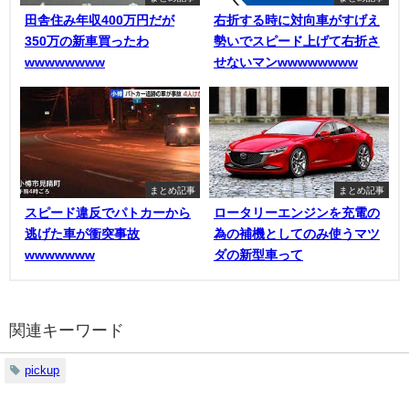
田舎住み年収400万円だが
右折する時に対向車がすげえ
350万の新車買ったわ
勢いでスピード上げて右折さ
wwwwwwww
せないマンwwwwwwww
まとめ記事
まとめ記事
スピード違反でパトカーから
ロータリーエンジンを充電の
逃げた車が衝突事故
為の補機としてのみ使うマツ
wwwwwww
ダの新型車って
関連キーワード
pickup