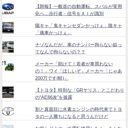
【朗報】一般道の自動運転、スバルが実用
化へ…歩行者・信号をＡＩが識別
陽キャ「鬼キャンセダンかっけぇ」陰キャ
「痛車かっけぇ」
ナゾなんだが、車のナンバー拘らない奴っ
てなんで拘らないの？？
メーカー「助けて！若者が車買わない
の！」ワイ「ほしいぞ」メーカー「じゃあ
200万です(軽)」
【トヨタ】特別な「GRヤリス」とこだわり
の“AE86改”を披露
割と真面目に水素エンジンの時代来てトヨ
タの一人勝ちになると思うんだけど