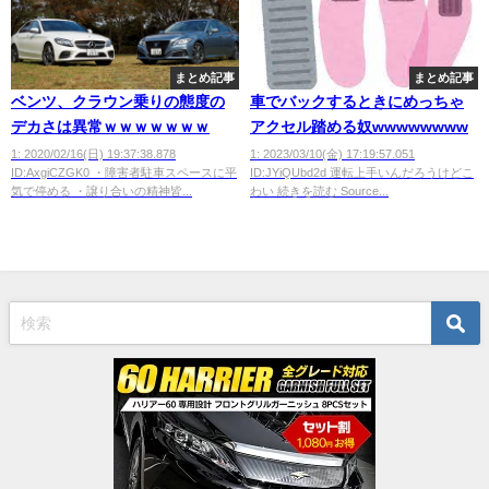
まとめ記事
まとめ記事
ベンツ、クラウン乗りの態度の
車でバックするときにめっちゃ
デカさは異常ｗｗｗｗｗｗｗ
アクセル踏める奴wwwwwwww
1: 2020/02/16(日) 19:37:38.878
1: 2023/03/10(金) 17:19:57.051
ID:AxgiCZGK0 ・障害者駐車スペースに平
ID:JYiQUbd2d 運転上手いんだろうけどこ
気で停める ・譲り合いの精神皆...
わい 続きを読む Source...