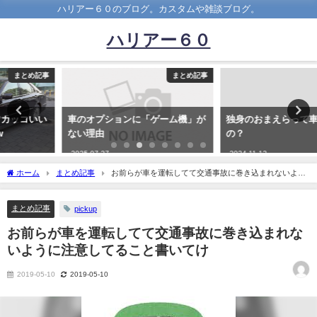
ハリアー６０のブログ。カスタムや雑談ブログ。
ハリアー６０
まとめ記事
まとめ記事
車のオプションに「ゲーム機」が
独身のおまえらって車何乗ってん
ない理由
の？
2025-07-27
2024-11-12
ホーム
まとめ記事
お前らが車を運転してて交通事故に巻き込まれないよう
に注意してること書いてけ
まとめ記事
pickup
お前らが車を運転してて交通事故に巻き込まれな
いように注意してること書いてけ
2019-05-10
2019-05-10