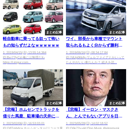
まとめ記事
まとめ記事
軽自動車に乗ってる奴って怖い
ワイ、部長から車種でマウント
もの知らずだよなｗｗｗｗｗｗ
取られるもよく分からず勝利ｗ
ｗｗｗｗ
1: 2019/04/15(月) 13:55:14.364
1: 2019/06/16(日) 08:34:17.84
ID:Bxr77lyCd 俺には無理だわ
ID:7dUp0Kkfp ヴェルファイアとかいって
https://i.imgur.com...
たんやがいい車なんか？ 続きを読...
まとめ記事
まとめ記事
【悲報】ホムセンでトラックを
【悲報】イーロン・マスクさ
借りた馬鹿、駐車場の天井にぶ
ん、とんでもないアプリを日常
つけて54万円請求される。何故
的に利用しているのがバレる🤪
1: 2023/02/06(月) 16:53:03.01
1: 2023/05/28(日) 14:02:18.52
ID:O8Tmb/tca ホームセンター(リユース業
ID:Q6k72v+4d Elon Musk @elonmusk