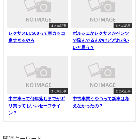
まとめ記事
まとめ記事
レクサスLC500って車カッコ
ポルシェかレクサスかベンツ
良すぎるやろ
で悩んでるんやけどどれがい
いと思う？
まとめ記事
まとめ記事
中古車って何年落ちまでがギ
中古車買うやつって新車は考
リ買ってもいいセーフライ
えなかったの？
ン？
関連キーワード