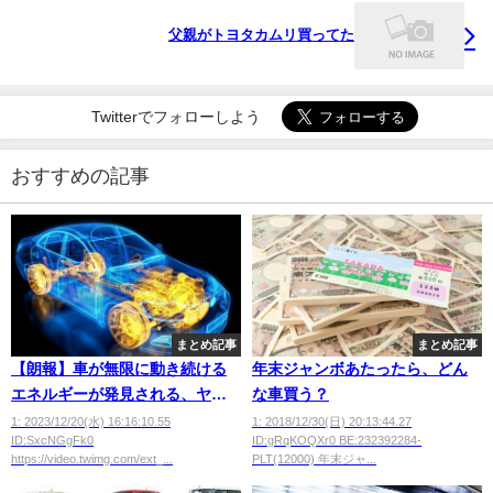
父親がトヨタカムリ買ってた
Twitterでフォローしよう
おすすめの記事
まとめ記事
まとめ記事
【朗報】車が無限に動き続ける
年末ジャンボあたったら、どん
エネルギーが発見される、ヤバ
な車買う？
い
1: 2023/12/20(水) 16:16:10.55
1: 2018/12/30(日) 20:13:44.27
ID:SxcNGgFk0
ID:gRqKOQXr0 BE:232392284-
https://video.twimg.com/ext_...
PLT(12000) 年末ジャ...