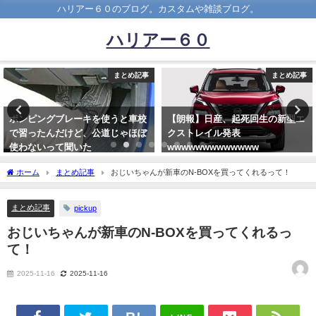
ハリアー６０のブログ。カスタムや雑談ブログ。
ハリアー６０
まとめ記事
まとめ記事
【朗報】日産、起死回生の新型エ
【悲報】車を所有している東京の
クストレイル発表
若者さん、たった
wwwwwwwwwwwww
20.0%wwwwwwww
2020-06-16
2022-04-28
ホーム
まとめ記事
おじいちゃんが新車のN-BOXを買ってくれるって！
まとめ記事
pickup
おじいちゃんが新車のN-BOXを買ってくれるっ
て！
2025-11-16
2025-11-16