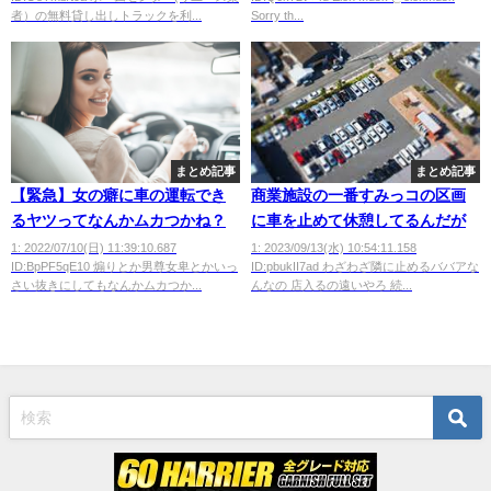
か被害者ヅラ
者）の無料貸し出しトラックを利...
Sorry th...
まとめ記事
まとめ記事
【緊急】女の癖に車の運転でき
商業施設の一番すみっコの区画
るヤツってなんかムカつかね？
に車を止めて休憩してるんだが
1: 2022/07/10(日) 11:39:10.687
1: 2023/09/13(水) 10:54:11.158
ID:BpPF5qE10 煽りとか男尊女卑とかいっ
ID:pbukII7ad わざわざ隣に止めるババアな
さい抜きにしてもなんかムカつか...
んなの 店入るの遠いやろ 続...