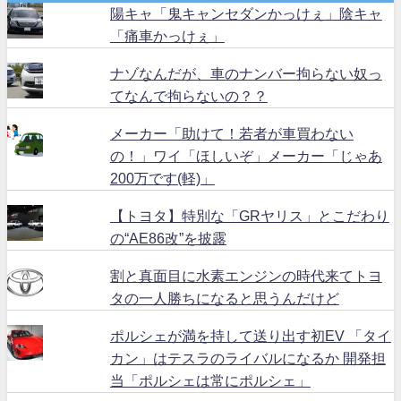
陽キャ「鬼キャンセダンかっけぇ」陰キャ
「痛車かっけぇ」
ナゾなんだが、車のナンバー拘らない奴っ
てなんで拘らないの？？
メーカー「助けて！若者が車買わない
の！」ワイ「ほしいぞ」メーカー「じゃあ
200万です(軽)」
【トヨタ】特別な「GRヤリス」とこだわり
の“AE86改”を披露
割と真面目に水素エンジンの時代来てトヨ
タの一人勝ちになると思うんだけど
ポルシェが満を持して送り出す初EV 「タイ
カン」はテスラのライバルになるか 開発担
当「ポルシェは常にポルシェ」