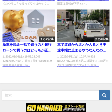
てたやろこうなるってワイは分って...
限定は運転が下手とい...
まとめ記事
まとめ記事
新車を現金一括で買うのと銀行
車で道路から店とか入るとき中
ローンで買うのはどっちが正し
途半端に止まるやつなんなのｗ
い
ｗｗｗ
1: 2022/01/08(土) 19:59:23.048
1: 2022/03/11(金) 10:07:40.932
ID:rLY9ZGN50 ？ 続きを読む Source: 車
ID:UDPIgv170 巻き込み確認するには遅す
速報 新車を現金一括...
ぎだし場内はすかすかだし 続き...