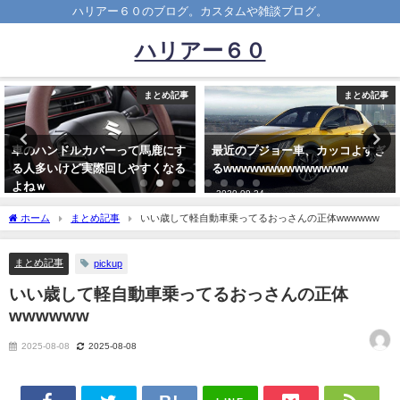
ハリアー６０のブログ。カスタムや雑談ブログ。
ハリアー６０
まとめ記事
まとめ記事
車のハンドルカバーって馬鹿にす
最近のプジョー車、カッコよすぎ
る人多いけど実際回しやすくなる
るwwwwwwwwwwwwww
よねｗ
2020-09-24
2020-06-26
ホーム
まとめ記事
いい歳して軽自動車乗ってるおっさんの正体wwwwww
まとめ記事
pickup
いい歳して軽自動車乗ってるおっさんの正体
wwwwww
2025-08-08
2025-08-08