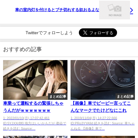
車の室内灯を付けるとブチ切れする奴おるよな
Twitterでフォローしよう
おすすめの記事
まとめ記事
まとめ記事
車乗って運転するの緊張しちゃ
【画像】車でピーピー言ってこ
うんだがｗｗｗｗｗｗｗ
んなマークでたけどなにこれ
1: 2022/01/10(月) 17:07:42.461
1: 2019/11/04(月) 14:27:22.666
ID:5YJXXrBf0 地方はいいかもだが 都会で
ID:PRo3YYA9d 続きを読む Source: 車ちゃ
続きを読む Source:...
んねる 【画像】車で...