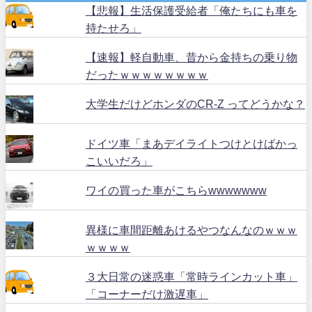
【悲報】生活保護受給者「俺たちにも車を
持たせろ」
【速報】軽自動車、昔から金持ちの乗り物
だったｗｗｗｗｗｗｗｗ
大学生だけどホンダのCR-Z ってどうかな？
ドイツ車「まあデイライトつけとけばかっ
こいいだろ」
ワイの買った車がこちらwwwwwww
異様に車間距離あけるやつなんなのｗｗｗ
ｗｗｗｗ
３大日常の迷惑車「常時ラインカット車」
「コーナーだけ激遅車」