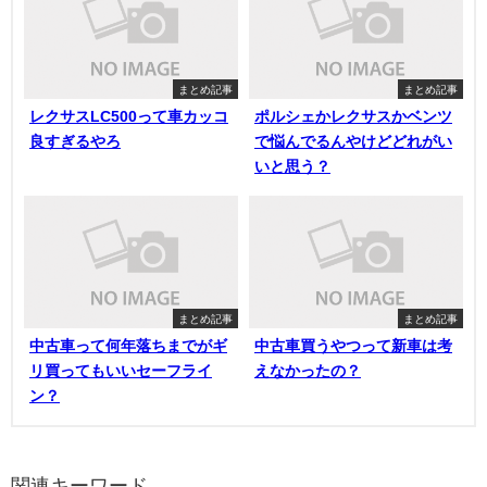
まとめ記事
まとめ記事
レクサスLC500って車カッコ
ポルシェかレクサスかベンツ
良すぎるやろ
で悩んでるんやけどどれがい
いと思う？
まとめ記事
まとめ記事
中古車って何年落ちまでがギ
中古車買うやつって新車は考
リ買ってもいいセーフライ
えなかったの？
ン？
関連キーワード