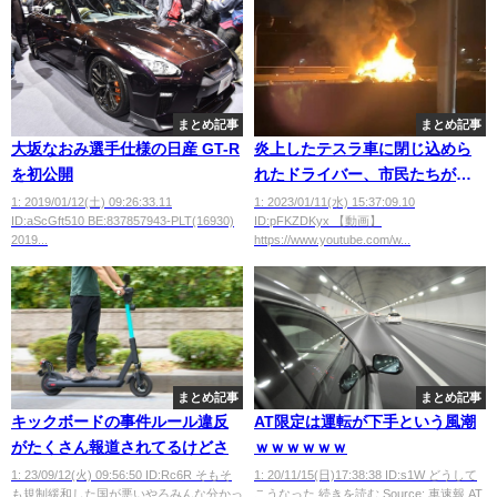
まとめ記事
まとめ記事
大坂なおみ選手仕様の日産 GT-R
炎上したテスラ車に閉じ込めら
を初公開
れたドライバー、市民たちがハ
ンマーで窓壊して救助
1: 2019/01/12(土) 09:26:33.11
1: 2023/01/11(水) 15:37:09.10
ID:aScGft510 BE:837857943-PLT(16930)
ID:pFKZDKyx 【動画】
wwwwwww
2019...
https://www.youtube.com/w...
まとめ記事
まとめ記事
キックボードの事件ルール違反
AT限定は運転が下手という風潮
がたくさん報道されてるけどさ
ｗｗｗｗｗｗ
1: 23/09/12(火) 09:56:50 ID:Rc6R そもそ
1: 20/11/15(日)17:38:38 ID:s1W どうして
も規制緩和した国が悪いやろみんな分かっ
こうなった 続きを読む Source: 車速報 AT