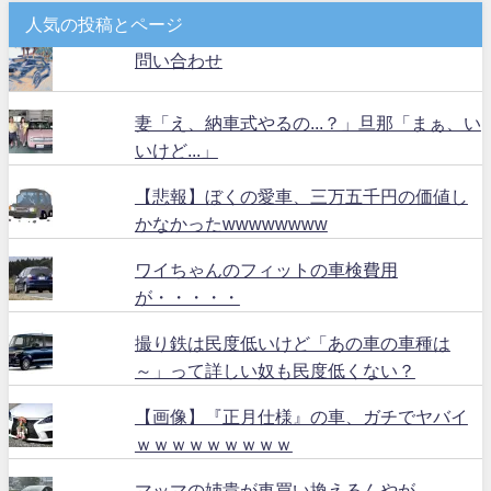
人気の投稿とページ
問い合わせ
妻「え、納車式やるの...？」旦那「まぁ、い
いけど...」
【悲報】ぼくの愛車、三万五千円の価値し
かなかったwwwwwwww
ワイちゃんのフィットの車検費用
が・・・・・
撮り鉄は民度低いけど「あの車の車種は
～」って詳しい奴も民度低くない？
【画像】『正月仕様』の車、ガチでヤバイ
ｗｗｗｗｗｗｗｗｗ
マッマの姉貴が車買い換えるんやが