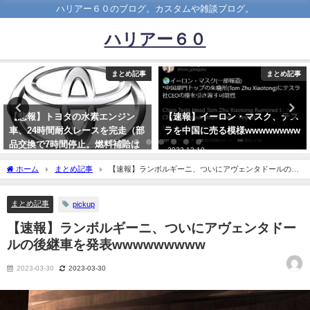
ハリアー６０のブログ。カスタムや雑談ブログ。
ハリアー６０
まとめ記事
まとめ記事
【速報】イーロン・マスク、テス
シビックを買おうと思うんだがえ
ラを中国に売る模様wwwwwwww
えか？？
2022-12-19
2022-02-28
ホーム
まとめ記事
【速報】ランボルギーニ、ついにアヴェンタドールの後
継車を発表wwwwwwwww
まとめ記事
pickup
【速報】ランボルギーニ、ついにアヴェンタドー
ルの後継車を発表wwwwwwwww
2023-03-30
2023-03-30