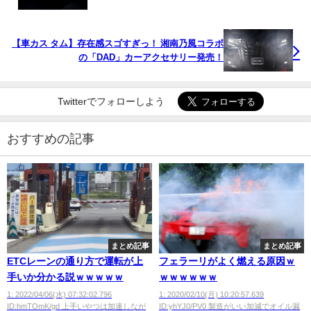
【車カス タム】存在感スゴすぎっ！ 湘南乃風コラボ
の「DAD」カーアクセサリー発売！
Twitterでフォローしよう
おすすめの記事
まとめ記事
まとめ記事
ETCレーンの通り方で運転が上
フェラーリがよく燃える原因ｗ
手いか分かる説ｗｗｗｗｗ
ｗｗｗｗｗｗ
1: 2022/04/06(水) 07:32:02.796
1: 2020/02/10(月) 10:20:57.639
ID:hmTOmK/gd 上手いやつは加速しなが
ID:yhYJ0/PV0 製造がいい加減でオイル漏