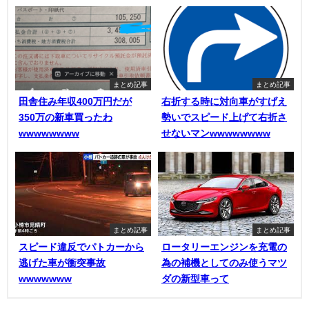
まとめ記事
まとめ記事
田舎住み年収400万円だが
右折する時に対向車がすげえ
350万の新車買ったわ
勢いでスピード上げて右折さ
wwwwwwww
せないマンwwwwwwww
まとめ記事
まとめ記事
スピード違反でパトカーから
ロータリーエンジンを充電の
逃げた車が衝突事故
為の補機としてのみ使うマツ
wwwwwww
ダの新型車って