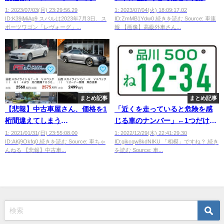
ン」を発売
ｗ ほな1年で￥12,900なｗ」
1: 2023/07/03(月) 23:29:56.29
1: 2023/07/04(火) 18:09:17.02
ID:K39jMiAg9 スバルは2023年7月3日、ス
ID:ZmMB1Ydw0 続きを読む Source: 車速
ポーツワゴン「レヴォーグ」...
報 【画像】高級外車さん...
まとめ記事
まとめ記事
【悲報】中古車屋さん、価格を1
「近くを走っていると危険を感
桁間違えてしまう
じる車のナンバー」←1つだけ想
wwwwwwwwwwwwww
像してください
1: 2021/01/31(日) 23:55:08.00
1: 2022/12/29(木) 22:41:29.30
ID:AKj9Okfq0 続きを読む Source: 車ちゃ
ID:gikcqw8kdNIKU 「相模」ですね？ 続き
んねる 【悲報】中古車...
を読む Source: 車...