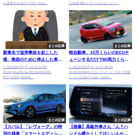
ら通過する 続きを読む Sour...
れ頻発 漏れたオイルがエンジン...
まとめ記事
まとめ記事
新東名で追突事故を起こした
軽自動車、10万くらいのECUチ
後、救助のために停止した車を
ューンするだけで80馬力くらい
盗んだバカに懲役3年半判決
までいける事が判明
1: 2023/04/24(月) 14:13:24.99
1: 2023/10/22(日) 11:57:48.06
ID:mQ46odHL0● BE:866556825-
ID:I8s3NBAp0 セカンドカーに十分な性能
PLT(21500) 新東名...
だったわ 続きを読む Sourc...
まとめ記事
まとめ記事
【スバル】「レヴォーグ」の特
【画像】高級外車さん「ん？ハ
別仕様車「スマートエディショ
ンドル暖かくしてほしいんか？