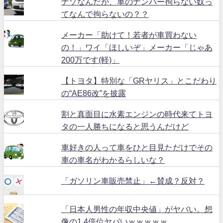
ナゾなんだが、車のナンバー拘らない奴っ
てなんで拘らないの？？
メーカー「助けて！若者が車買わない
の！」ワイ「ほしいぞ」メーカー「じゃあ
200万です(軽)」
【トヨタ】特別な「GRヤリス」とこだわり
の“AE86改”を披露
割と真面目に水素エンジンの時代来てトヨ
タの一人勝ちになると思うんだけど
車好きの人って車をひと目見ただけでその
車の車名がわかるらしいな？
「ガソリン車販売禁止」←賛成？反対？
「日本人男性の年収中央値」がヤバい。想
像の1.4倍位ヤバいｗｗｗｗｗ