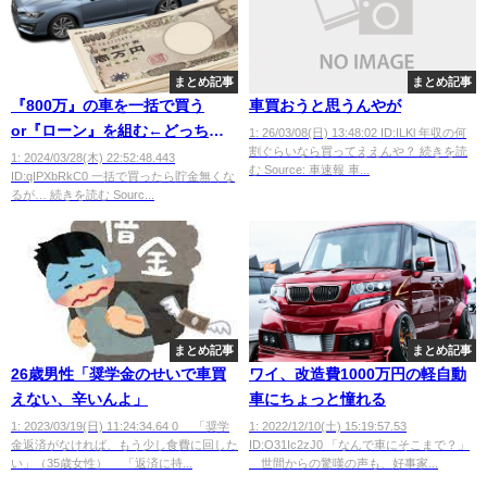
まとめ記事
まとめ記事
『800万』の車を一括で買う
車買おうと思うんやが
or『ローン』を組む←どっちが
1: 26/03/08(日) 13:48:02 ID:ILKl 年収の何
割ぐらいなら買ってええんや？ 続きを読
いいの？？？？
1: 2024/03/28(木) 22:52:48.443
む Source: 車速報 車...
ID:qIPXbRkC0 一括で買ったら貯金無くな
るが… 続きを読む Sourc...
まとめ記事
まとめ記事
26歳男性「奨学金のせいで車買
ワイ、改造費1000万円の軽自動
えない、辛いんよ」
車にちょっと憧れる
1: 2023/03/19(日) 11:24:34.64 0 「奨学
1: 2022/12/10(土) 15:19:57.53
金返済がなければ、もう少し食費に回した
ID:O31Ic2zJ0 「なんで車にそこまで？」
い」（35歳女性） 「返済に持...
世間からの驚嘆の声も、好事家...