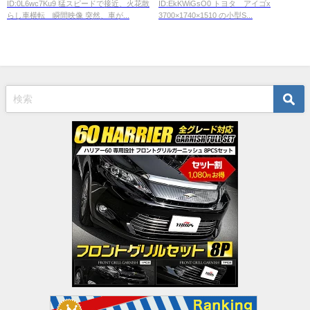
ID:0L6wc7Ku9 猛スピードで接近、火花散
ID:EkKWiGsO0 トヨタ アイゴx
らし車横転 瞬間映像 突然、車が...
3700×1740×1510 の小型S...