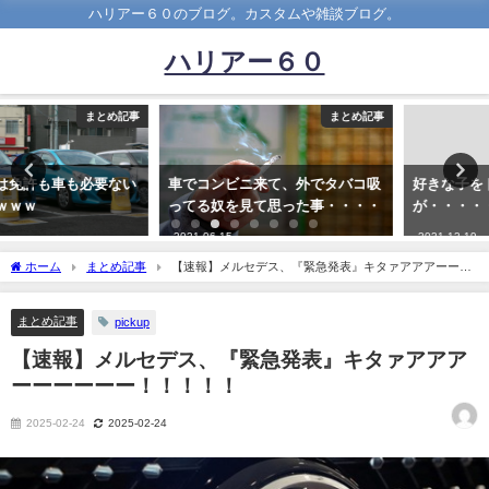
ハリアー６０のブログ。カスタムや雑談ブログ。
ハリアー６０
まとめ記事
まとめ記事
車でコンビニ来て、外でタバコ吸
好きな子をドライブに誘った返信
ってる奴を見て思った事・・・・
が・・・・・
2021-06-15
2021-12-19
ホーム
まとめ記事
【速報】メルセデス、『緊急発表』キタァアアアーーー
ーーー！！！！！
まとめ記事
pickup
【速報】メルセデス、『緊急発表』キタァアアア
ーーーーーー！！！！！
2025-02-24
2025-02-24