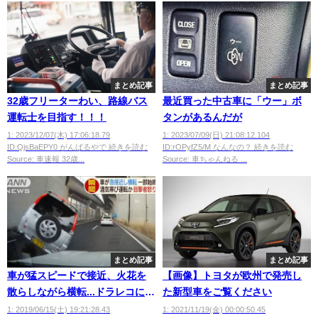
まとめ記事
まとめ記事
32歳フリーターわい、路線バス
最近買った中古車に「ウー」ボ
運転士を目指す！！！
タンがあるんだが
1: 2023/12/07(木) 17:06:18.79
1: 2023/07/09(日) 21:08:12.104
ID:QjsBaEPY0 がんばるやで 続きを読む
ID:rOPyfZ5/M なんなの？ 続きを読む
Source: 車速報 32歳...
Source: 車ちゃんねる ...
まとめ記事
まとめ記事
車が猛スピードで接近、火花を
【画像】トヨタが欧州で発売し
散らしながら横転...ドラレコに瞬
た新型車をご覧ください
間映像
1: 2019/06/15(土) 19:21:28.43
1: 2021/11/19(金) 00:00:50.45