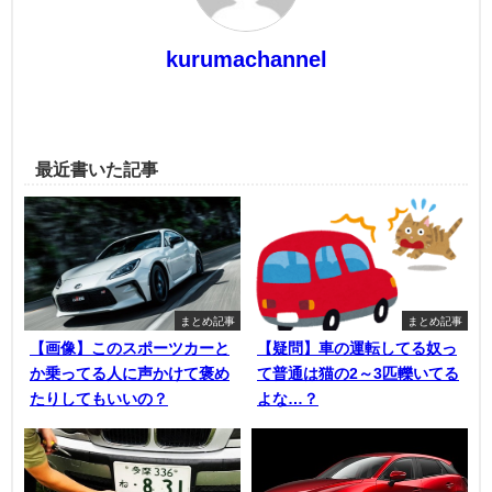
kurumachannel
最近書いた記事
まとめ記事
まとめ記事
【画像】このスポーツカーと
【疑問】車の運転してる奴っ
か乗ってる人に声かけて褒め
て普通は猫の2～3匹轢いてる
たりしてもいいの？
よな…？