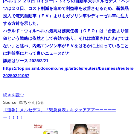
[ベルリン ２０日 ロイター] - ドイツの自動車大手メルセデス・ベン
ツは２０日、コスト削減を進めて利益率を改善させるため、新製品
投入で電気自動車（ＥＶ）よりもガソリン車やディーゼル車に注力
する方針を示した。
ハラルド・ウィルヘルム最高財務責任者（ＣＦＯ）は「台数より価
値という戦略は依然として有効であり、それは放棄されたわけでは
ない」と述べ、内燃エンジン車がＥＶをはるかに上回っていること
は利益率にとって良いニュースだと
詳細はソース 2025/2/21
https://topics.smt.docomo.ne.jp/article/reuters/business/reuters
20250221057
続きを読む
Source: 車ちゃんねる
【速報】メルセデス、『緊急発表』キタァアアアーーーーー
ー！！！！！