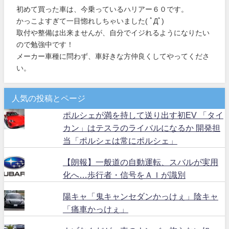
初めて買った車は、今乗っているハリアー６０です。
かっこよすぎて一目惚れしちゃいました( ﾟДﾟ)
取付や整備は出来ませんが、自分でイジれるようになりたい
ので勉強中です！
メーカー車種に問わず、車好きな方仲良くしてやってくださ
い。
人気の投稿とページ
ポルシェが満を持して送り出す初EV 「タイ
カン」はテスラのライバルになるか 開発担
当「ポルシェは常にポルシェ」
【朗報】一般道の自動運転、スバルが実用
化へ…歩行者・信号をＡＩが識別
陽キャ「鬼キャンセダンかっけぇ」陰キャ
「痛車かっけぇ」