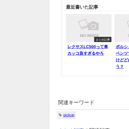
最近書いた記事
まとめ記事
レクサスLC500って車
ポルシ
カッコ良すぎるやろ
ベンツ
けどど
う？
関連キーワード
pickup