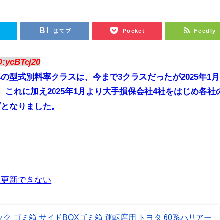
r
はてブ
Pocket
Feedly
D:ycBTcj20
の型式別料率クラスは、今まで3クラスだったが2025年1月
。これに加え2025年1月より大手損保会社4社をはじめ各社
げとなりました。
て更新できない
ク ゴミ箱 サイドBOXゴミ箱 運転席用 トヨタ 60系ハリアー