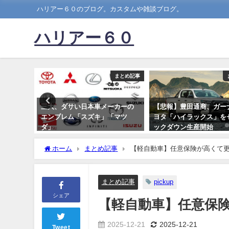
ハリアー６０のブログ。カスタムや雑談ブログ。
ハリアー６０
まとめ記事
まとめ記事
raとロボ
三大、ダサい日本車メーカーの
【悲報】豊田通商、ガー
年末には
エンブレム「スズキ」「マツ
ヨタ「ハイラックス」を
ダ」
ックダウン生産開始
wwwwwwwwwwww
2019-07-08
ホーム
まとめ記事
【軽自動車】任意保険が高くて
2021-07-02
まとめ記事
pickup
シェア
【軽自動車】任意保
2025-12-21
2025-12-21
Tweet