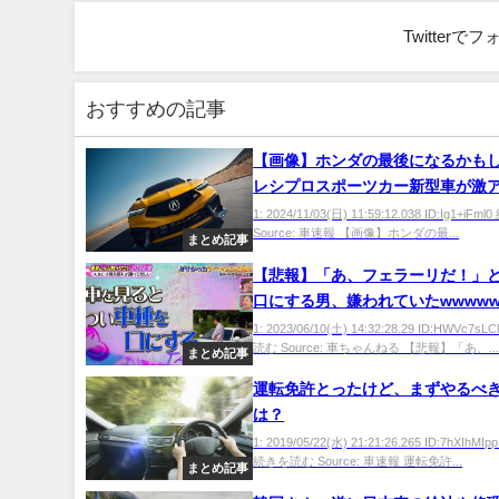
Twitter
おすすめの記事
【画像】ホンダの最後になるかも
レシプロスポーツカー新型車が激
1: 2024/11/03(日) 11:59:12.038 ID:Ig1+i
Source: 車速報 【画像】ホンダの最...
まとめ記事
【悲報】「あ、フェラーリだ！」
口にする男、嫌われていたwwwww
1: 2023/06/10(土) 14:32:28.29 ID:HWVc7
読む Source: 車ちゃんねる 【悲報】「あ、..
まとめ記事
運転免許とったけど、まずやるべ
は？
1: 2019/05/22(水) 21:21:26.265 ID:7hXIh
続きを読む Source: 車速報 運転免許...
まとめ記事