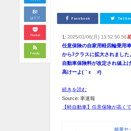
B!
はてブ
Facebook
Twitte
Pocket
1:
2025/01/06(月) 13:52:50.56
I
任意保険の自家用軽四輪乗用車
Feedly
から7クラスに拡大されました
自動車保険料が改定され値上
高けーよ(｀ε´ #)
続きを読む
Source: 車速報
【軽自動車】任意保険が高く
槌屋ヤッ