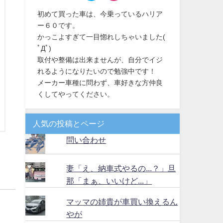
初めて買った車は、今乗っているハリア
ー６０です。
かっこよすぎて一目惚れしちゃいました(
ﾟДﾟ)
取付や整備は出来ませんが、自分でイジ
れるようになりたいので勉強中です！
メーカー車種に問わず、車好きな方仲良
くしてやってください。
人気の投稿とページ
問い合わせ
妻「え、納車式やるの...？」旦
那「まぁ、いいけど...」
マッマの姉貴が車買い換えるん
やが