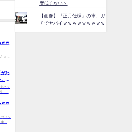
度低くない？
【画像】『正月仕様』の車、ガ
チでヤバイｗｗｗｗｗｗｗｗｗ
るｗｗ
0 ほんまに
手が死
た。今
量を2
9 東京パラ
...
ろｗｗ
P0 デザイン
...