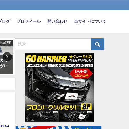
ブログ
プロフィール
問い合わせ
当サイトについて
とめ記事
まとめ記事
ま
リカで
RX-7 MR-2 240SX GT-R 日本人に
ワイ（50km/h）「前の車
費がい
古いｱﾒ車が人気だったのは今は
な…追い越すか」前の車
昔 アメリカ若者に日本の古い
（30km/h）「！」
車が人気
2024-07-15
2019-08-01
izu su