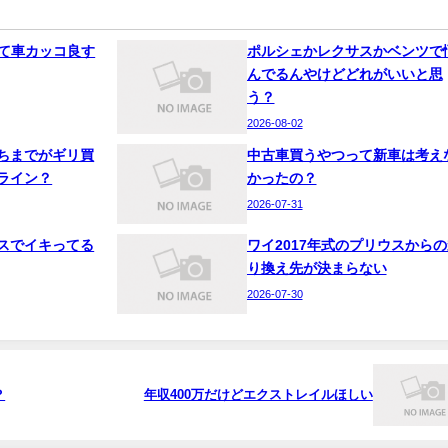
って車カッコ良す
ポルシェかレクサスかベンツで
んでるんやけどどれがいいと思
う？
2026-08-02
ちまでがギリ買
中古車買うやつって新車は考え
ライン？
かったの？
2026-07-31
スでイキってる
ワイ2017年式のプリウスからの
り換え先が決まらない
2026-07-30
？
年収400万だけどエクストレイルほしい