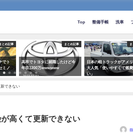
Top
整備手帳
洗車
まとめ記事
まとめ記事
ま
ナでト
高卒でトヨタに就職したけど今
日本の軽トラックがアメ
セミノ
年収1200万wwwwww
大人気「使いやすくて燃
い」
2023-07-02
2020-06-09
更新できない
険が高くて更新できない
m