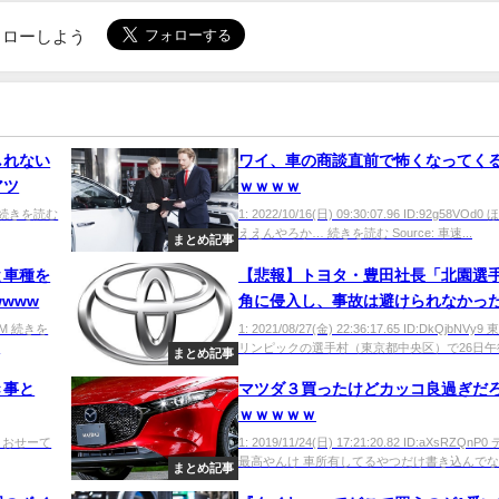
でフォローしよう
しれない
ワイ、車の商談直前で怖くなってく
アツ
ｗｗｗｗ
Fml0 続きを読む
1: 2022/10/16(日) 09:30:07.96 ID:92g58VOd
ええんやろか… 続きを読む Source: 車速...
まとめ記事
と車種を
【悲報】トヨタ・豊田社長「北園選
www
角に侵入し、事故は避けられなかっ
後は車両の接近を知らせる電子音の音
sLCM 続きを
1: 2021/08/27(金) 22:36:17.65 ID:DkQjbNVy
.
リンピックの選手村（東京都中央区）で26日午後、
倍にする」
まとめ記事
き事と
マツダ３買ったけどカッコ良過ぎだ
ｗｗｗｗｗ
MIpp おせーて
1: 2019/11/24(日) 17:21:20.82 ID:aXsRZQn
最高やんけ 車所有してるやつだけ書き込んでな 車
まとめ記事