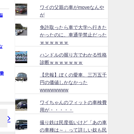
ワイの父親の車がmoveなんや
が
悩
免許取ったら車で大学へ行きた
かったのに、車通学禁止だった
ｗｗｗｗｗｗ
な
ハンドルの握り方でわかる性格
診断ｗｗｗｗｗｗｗ
乗
【悲報】ぼくの愛車、三万五千
円の価値しかなかった
wwwwwwww
ワイちゃんのフィットの車検費
用が・・・・・
撮り鉄は民度低いけど「あの車
の車種は～」って詳しい奴も民