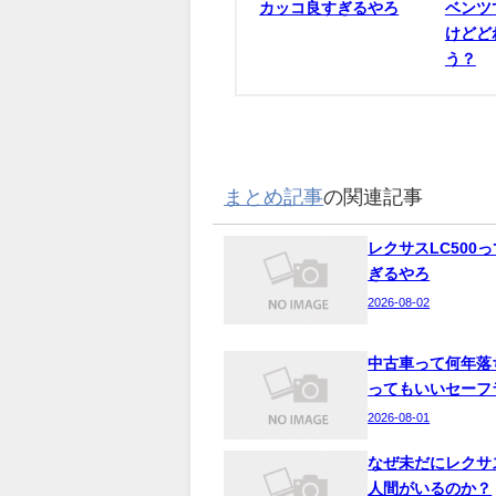
カッコ良すぎるやろ
ベンツ
けどど
う？
まとめ記事
の関連記事
レクサスLC500
ぎるやろ
2026-08-02
中古車って何年落
ってもいいセーフ
2026-08-01
なぜ未だにレクサ
人間がいるのか？