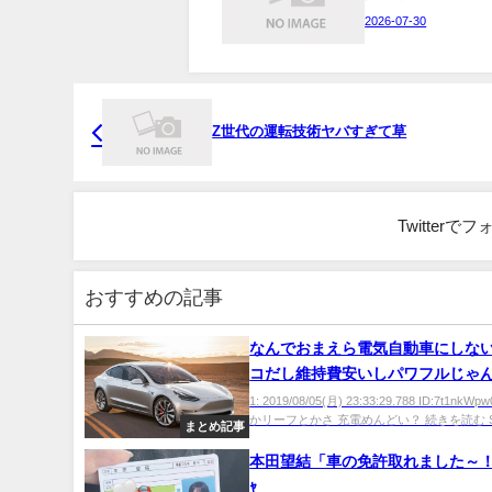
2026-07-30
Z世代の運転技術ヤバすぎて草
Twitter
おすすめの記事
なんでおまえら電気自動車にしな
コだし維持費安いしパワフルじゃ
1: 2019/08/05(月) 23:33:29.788 ID:7t1nk
かリーフとかさ 充電めんどい？ 続きを読む S.
まとめ記事
本田望結「車の免許取れました～！
ｬ