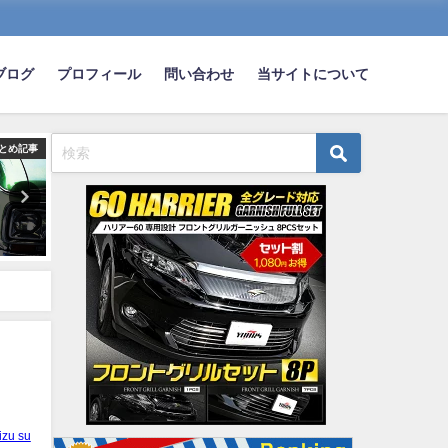
ブログ
プロフィール
問い合わせ
当サイトについて
とめ記事
まとめ記事
ま
後ろの車に車間距離あけさせる
マツダなど5社、トヨタの
方法片っ端から言ってけｗｗｗ
移動サービス連合に参画
ｗ
2019-06-28
2021-12-25
izu su