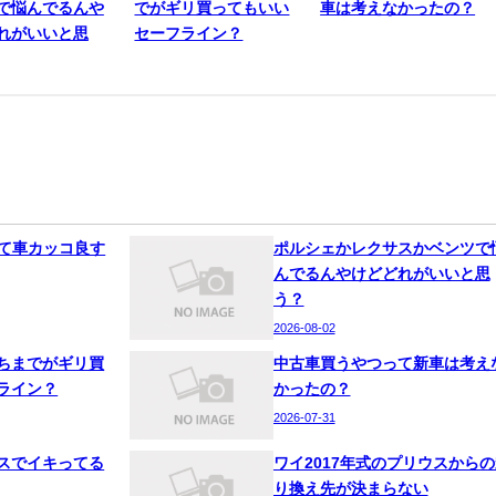
で悩んでるんや
でがギリ買ってもいい
車は考えなかったの？
れがいいと思
セーフライン？
って車カッコ良す
ポルシェかレクサスかベンツで
んでるんやけどどれがいいと思
う？
2026-08-02
ちまでがギリ買
中古車買うやつって新車は考え
ライン？
かったの？
2026-07-31
スでイキってる
ワイ2017年式のプリウスからの
り換え先が決まらない