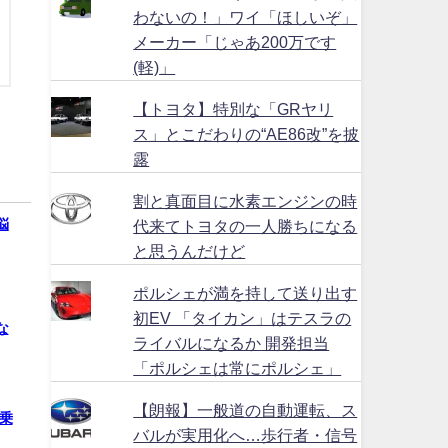
わないの！」ワイ「ほしいぞ」
メーカー「じゃあ200万です
(軽)」
【トヨタ】特別な「GRヤリ
ス」とこだわりの“AE86改”を披
露
割と真面目に水素エンジンの時
悩
代来てトヨタの一人勝ちになる
と思うんだけど
ポルシェが満を持して送り出す
初EV 「タイカン」はテスラの
な
ライバルになるか 開発担当
「ポルシェは常にポルシェ」
【朗報】一般道の自動運転、ス
乗
バルが実用化へ…歩行者・信号