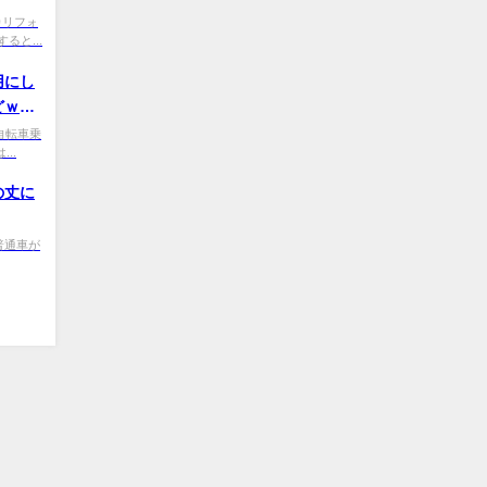
M カリフォ
と...
用にし
どｗｗ
O0 自転車乗
..
の丈に
Hd 普通車が
ハリアー６０ All Rights Reserved.