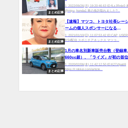
1: 2022/09/26(月) 19:20:46.63 ID:fLzJRnl
@miyu_honda1 車の免許取れました?...
まとめ記事
【速報】マツコ、トヨタ社長レー
ームの個人スポンサーになる
wwwwwwwwwww
1: 2021/01/10(日) 11:07:53.42 ID:CAP_USER
8:54配信 スポニチアネックス マツコ...
まとめ記事
1月の車名別新車販売台数（登録車
660cc超）、「ライズ」が初の首
1: 2020/02/06(木) 11:42:12.50 ID:K27zfpab9
https://r.nikkei.com/article...
まとめ記事