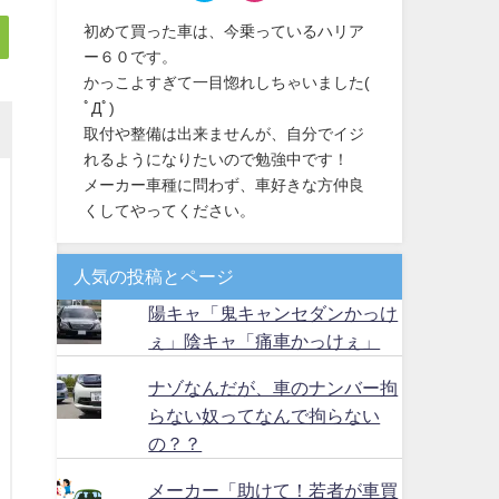
初めて買った車は、今乗っているハリア
ー６０です。
かっこよすぎて一目惚れしちゃいました(
ﾟДﾟ)
取付や整備は出来ませんが、自分でイジ
れるようになりたいので勉強中です！
メーカー車種に問わず、車好きな方仲良
くしてやってください。
人気の投稿とページ
陽キャ「鬼キャンセダンかっけ
ぇ」陰キャ「痛車かっけぇ」
ナゾなんだが、車のナンバー拘
らない奴ってなんで拘らない
の？？
メーカー「助けて！若者が車買