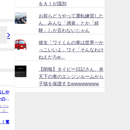
をＡＩが識別
お前らどうやって運転練習した
ん、みんな「感覚」とか「経
験」しか言わないじゃん
彼女「ワイくんの車は世界一か
っこいいよ」ワイ「そんなわけ
ねえだろw」
【朗報】タイピー日記さん、炎
天下の車のエンジンルームから
子猫を保護するwwwwwwww
転しや
ーの？
 80までは
...
！！電