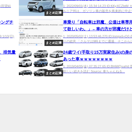
x0 本田望結
1: 2022/09/01(木) 15:34:14.23 ID:KKyXCZbt
ルニア州は、ガソリン車の販売を将来的に中止する
まとめ記事
シングチ
車乗り「自転車は邪魔、公道は車専
て欲しいわ。」←車の方が邪魔だけ
ｗｗｗｗｗ
9 1/10(日)
1: 2020/05/02(土) 13:53:46.270 ID:Inmpx6+
りの総意 「クルマは9時までに通過、そこからは.
まとめ記事
、排気量
24歳ワイ(手取り15万実家住み)の身
位
あった車ｗｗｗｗｗｗｗｗ
1: 2019/04/05(金) 07:35:27.65 ID:BHiWQsa
欲しい 続きを読む Source: 車ちゃんねる...
まとめ記事