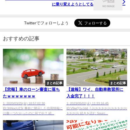
に乗り変えようとしてる
Twitterでフォローしよう
おすすめの記事
まとめ記事
まとめ記事
【悲報】車のローン審査に落ち
【速報】ワイ、自動車教習所に
たｗｗｗｗｗｗｗ
入金完了！！！
1: 2020/03/25(水) 18:57:02.30
1: 2023/05/02(火) 11:33:16.45
ID:3hNocUZ3r 事前に開示した信用情報に
ID:V9wQ1vJdd うおおおおおおおおおおお
は傷一つなかったのに何でや？ 続...
おおおお 続きを読む Sourc...