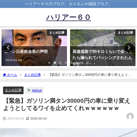
ハリアー６０のブログ。カスタムや雑談ブログ。
ハリアー６０
まとめ記事
まとめ記事
長の声明
高速道路で90キロくらいで走って
来月人生初めて
たら煽られてパッシングされたん
なんやが、遺書
やが・・・・
か？
2024-01-07
2023-11-28
ホーム
まとめ記事
【緊急】ガソリン満タン30000円の車に乗り変えようと
してるワイを止めてくれｗｗｗｗｗｗ
まとめ記事
pickup
【緊急】ガソリン満タン30000円の車に乗り変え
ようとしてるワイを止めてくれｗｗｗｗｗｗ
2025-06-10
2025-06-10