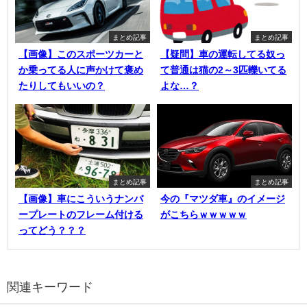
まとめ記事
まとめ記事
【画像】このスポーツカーと
【疑問】車の運転してる奴っ
か乗ってる人に声かけて褒め
て普通は猫の2～3匹轢いてる
たりしてもいいの？
よな…？
まとめ記事
まとめ記事
【画像】車にこういうナンバ
今の『マツダ車』のイメージ
ープレートのフレーム付ける
がこちらｗｗｗｗｗ
ってどう？？？
関連キーワード