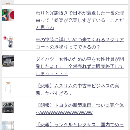
わりと冗談抜きで日本が衰退した一番の理
由って「娯楽が充実しすぎている」ことだ
と思うわ
車の塗装に詳しいやつ来てくれる？クリア
コートの厚塗りってできるの？
ダイハツ「女性のための車を女性社員が開
発したよ！」←全然売れずに販売終了して
しまう・・・・
【悲報】ムスリムの中古車ビジネスの実
態、ヤバすぎる…
【朗報】トヨタの新型車両、ついに完全体
へwwwwwwwwwwwwwww
【悲報】ランクルとレクサス、国内でめっ