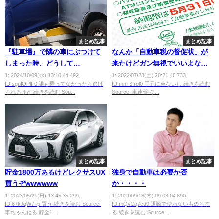
まとめ記事
まとめ記事
『駐車場』で隣の車にぶつけて
なんか「自動車税の督促状」が
しまった時、どうして
来たけどガン無視でいいよな？
る？？？？？
ｗｗｗｗｗ
1: 2024/10/09(水) 13:10:44.492
1: 2022/07/23(土) 20:21:40.733
ID:sguIOPlF0 誰も乗ってなかったら逃げ
ID:mn+SIrol0 手元に車ないし 続きを読む
られるけど 続きを読む Sou...
Source: 車速報 な...
まとめ記事
まとめ記事
貯金1800万あるけどレクサスUX
独身で自動車は必要か否
買うぞwwwwww
か・・・・
1: 2023/05/21(日) 13:45:35.299
1: 2021/09/16(木) 09:03:04.890
ID:67kJqW7+p 買う 続きを読む Source:
ID:mQvCq7cd0 通勤で使わないものとす
車ちゃんねる 貯金1...
る 続きを読む Source: ...