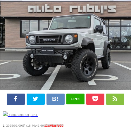
LINE
1:
2025/06/09(月) 18:40:45.66
ID:rN6xsIoG0