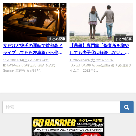
まとめ記事
まとめ記事
女だけど彼氏の運転で首都高ド
【悲報】専門家「保育所を増や
ライブしてたら左車線から他の
しても少子化は解決しない。女
車にバンバン追い越されてたｗ
性に選ばれない低収入男性をど
1: 2020/11/14(土) 20:50:36.431
1: 2022/05/24(火) 22:32:51.37
ID:kA3Aozzfd 別れたい 続きを読む
ID:kupH84x99 Action(活動) 週刊 経団連タ
ｗｗ
うやって結婚させるかが問題」
Source: 車速報 女だけど...
イムス 2022年5...