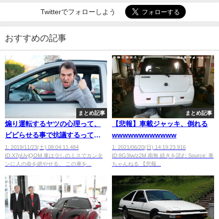
Twitterでフォローしよう
おすすめの記事
まとめ記事
まとめ記事
煽り運転するヤツの心理って、
【悲報】車載ジャッキ、倒れる
ビビらせる事で抗議するってこ
wwwwwwwwwwww
とか？
1: 2019/11/23(土) 08:04:11.484
1: 2021/06/20(日) 14:19:23.916
ID:X7pUvjQOM 車は少しのミスでカンタ
ID:8G3Iw/z2M 南無 続きを読む Source: 車
ンに人の命を絶やせる、 この車を...
ちゃんねる 【悲報...