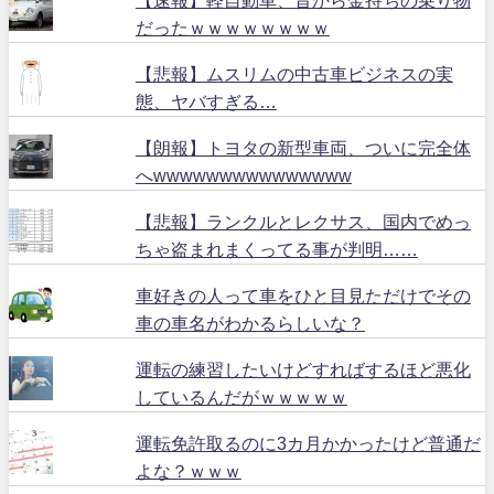
だったｗｗｗｗｗｗｗｗ
【悲報】ムスリムの中古車ビジネスの実
態、ヤバすぎる…
【朗報】トヨタの新型車両、ついに完全体
へwwwwwwwwwwwwwww
【悲報】ランクルとレクサス、国内でめっ
ちゃ盗まれまくってる事が判明……
車好きの人って車をひと目見ただけでその
車の車名がわかるらしいな？
運転の練習したいけどすればするほど悪化
しているんだがｗｗｗｗｗ
運転免許取るのに3カ月かかったけど普通だ
よな？ｗｗｗ