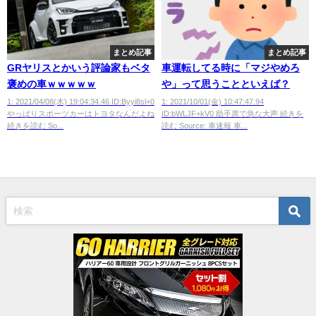
まとめ記事
まとめ記事
GRヤリスとかいう評論家もベタ
車運転してる時に「マジやめろ
褒めの車ｗｗｗｗｗ
や」って思うことといえば？
1: 2021/04/08(木) 19:04:34.46 ID:Byyi8sl+0
1: 2021/10/01(金) 10:47:47.94
やっぱりスポーツカーはトヨタなんだよね
ID:bWLJF+kV0 助手席で急な大声 続きを
続きを読む So...
読む Source: 車速報 車...