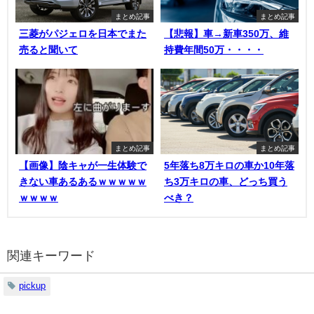
まとめ記事
まとめ記事
三菱がパジェロを日本でまた
【悲報】車→新車350万、維
売ると聞いて
持費年間50万・・・・
まとめ記事
まとめ記事
【画像】陰キャが一生体験で
5年落ち8万キロの車か10年落
きない車あるあるｗｗｗｗｗ
ち3万キロの車、どっち買う
ｗｗｗｗ
べき？
関連キーワード
pickup