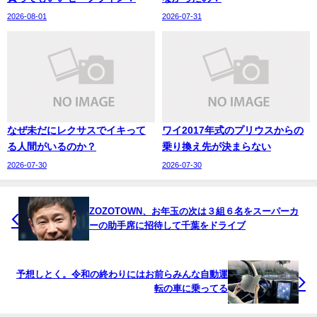
2026-08-01
2026-07-31
なぜ未だにレクサスでイキって
ワイ2017年式のプリウスからの
る人間がいるのか？
乗り換え先が決まらない
2026-07-30
2026-07-30
ZOZOTOWN、お年玉の次は３組６名をスーパーカ
ーの助手席に招待して千葉をドライブ
予想しとく。令和の終わりにはお前らみんな自動運
転の車に乗ってる