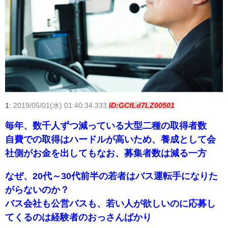
1:
2019/05/01(水) 01:40:34.333
ID:GCfLd7LZ00501
毎年、数千人ずつ減っている大型二種の取得者数
自費での取得はハードルが高いため、養成として会
社側がお金を出してもなお、募集者数は減る一方
なぜ、20代～30代前半の若者はバス運転手になりた
がらないのか？
バス会社も公営バスも、若い人が欲しいのに応募し
てくるのは経験者のおっさんばかり