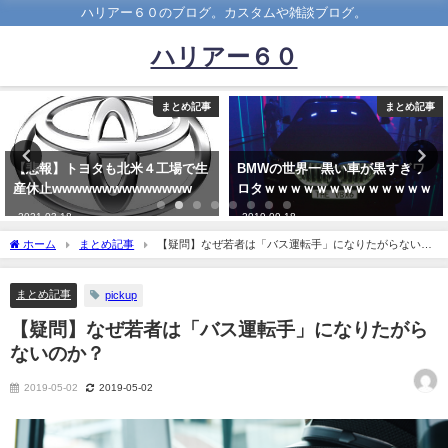
ハリアー６０のブログ。カスタムや雑談ブログ。
ハリアー６０
まとめ記事
まとめ記事
BMWの世界一黒い車が黒すぎワ
ワイ（30）年収500万、彼女に将
ロタｗｗｗｗｗｗｗｗｗｗｗｗｗ
来を考えられないと言われた模様
ｗｗｗｗｗｗｗｗ
2019-09-18
2023-09-02
ホーム
まとめ記事
【疑問】なぜ若者は「バス運転手」になりたがらないの
か？
まとめ記事
pickup
【疑問】なぜ若者は「バス運転手」になりたがら
ないのか？
2019-05-02
2019-05-02