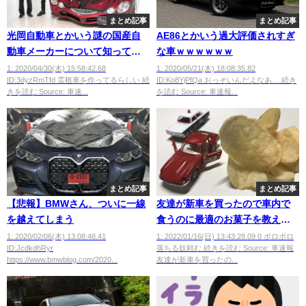
まとめ記事
まとめ記事
光岡自動車とかいう謎の国産自
AE86とかいう過大評価されすぎ
動車メーカーについて知ってる
な車ｗｗｗｗｗｗ
ことｗｗｗｗｗ
1: 2020/04/30(木) 15:58:42.68
1: 2020/05/21(木) 18:08:35.82
ID:3dyzRmTfd 霊柩車を作ってるらしい 続
ID:Ko8YjPfQa おっそいんだよなあ… 続き
きを読む Source: 車速...
を読む Source: 車速報...
まとめ記事
まとめ記事
【悲報】BMWさん、ついに一線
友達が新車を買ったので車内で
を越えてしまう
食うのに最適のお菓子を教えて
ください
1: 2020/02/06(木) 13:08:48.41
1: 2022/01/16(日) 13:43:28.09 0 ボロボロ
ID:JcdkdhRyr
落ちる奴頼む 続きを読む Source: 車速報
https://www.bmwblog.com/2020...
友達が新車を買ったの...