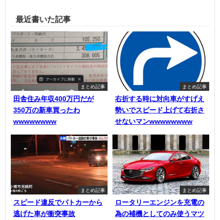
最近書いた記事
まとめ記事
まとめ記事
田舎住み年収400万円だが
右折する時に対向車がすげえ
350万の新車買ったわ
勢いでスピード上げて右折さ
wwwwwwww
せないマンwwwwwwww
まとめ記事
まとめ記事
スピード違反でパトカーから
ロータリーエンジンを充電の
逃げた車が衝突事故
為の補機としてのみ使うマツ