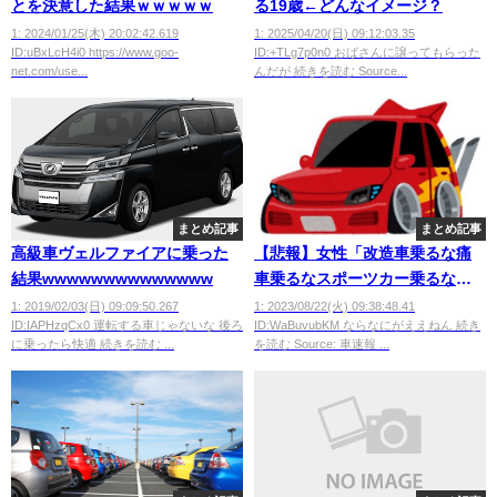
とを決意した結果ｗｗｗｗｗ
る19歳←どんなイメージ？
1: 2024/01/25(木) 20:02:42.619
1: 2025/04/20(日) 09:12:03.35
ID:uBxLcH4i0 https://www.goo-
ID:+TLg7p0n0 おばさんに譲ってもらった
net.com/use...
んだが 続きを読む Source...
まとめ記事
まとめ記事
高級車ヴェルファイアに乗った
【悲報】女性「改造車乗るな痛
結果wwwwwwwwwwwwww
車乗るなスポーツカー乗るな軽
乗るなオープンカー乗るな高級
1: 2019/02/03(日) 09:09:50.267
1: 2023/08/22(火) 09:38:48.41
ID:IAPHzqCx0 運転する車じゃないな 後ろ
ID:WaBuvubKM ならなにがええねん 続き
車乗るな」
に乗ったら快適 続きを読む ...
を読む Source: 車速報 ...