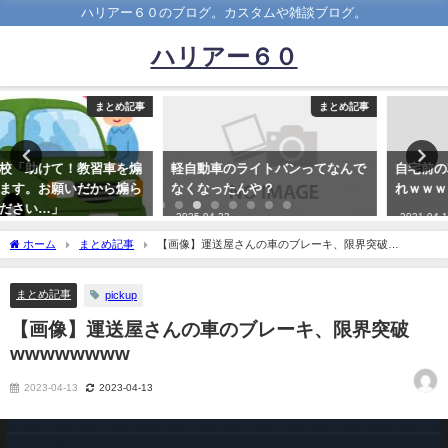
ハリアー６０のブログ。カスタムや雑談ブログ。
ハリアー６０
まとめ記事
まとめ記事
軽自動車のライトバンってなんで
自宅前の車の通りが激しい奴集ま
なくなったんや？
れｗｗｗｗｗｗ
2025-04-23
2021-04-10
ホーム
まとめ記事
【画像】運送屋さんの車のブレーキ、限界突破
wwwwwwww
まとめ記事
pickup
【画像】運送屋さんの車のブレーキ、限界突破
wwwwwwww
2023-04-13
2023-04-13