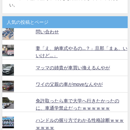
い。
人気の投稿とページ
問い合わせ
妻「え、納車式やるの...？」旦那「まぁ、い
いけど...」
マッマの姉貴が車買い換えるんやが
ワイの父親の車がmoveなんやが
免許取ったら車で大学へ行きたかったの
に、車通学禁止だったｗｗｗｗｗｗ
ハンドルの握り方でわかる性格診断ｗｗｗ
ｗｗｗｗ