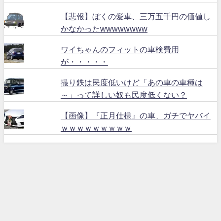
【悲報】ぼくの愛車、三万五千円の価値し
かなかったwwwwwwww
ワイちゃんのフィットの車検費用
が・・・・・
撮り鉄は民度低いけど「あの車の車種は
～」って詳しい奴も民度低くない？
【画像】『正月仕様』の車、ガチでヤバイ
ｗｗｗｗｗｗｗｗｗ
ハリアー６０ All Rights Reserved.