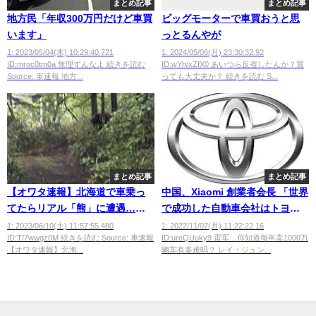
まとめ記事
まとめ記事
地方民「年収300万円だけど車買
ビッグモーターで車買おうと思
います」
っとるんやが
1: 2023/05/04(木) 10:29:40.721
1: 2024/05/06(月) 23:30:32.92
ID:mroc0tm0a 無理すんなよ 続きを読む
ID:wYh/xZfX0 あいつら反省したんか？買
Source: 車速報 地方...
っても大丈夫か？ 続きを読む S...
まとめ記事
まとめ記事
【オワタ速報】北海道で車乗っ
中国、Xiaomi 創業者会長 「世界
てたらリアル「熊」に遭遇…母
で成功した自動車会社はトヨタ
ちゃん今までありがとう
だけだ。年間1000万台の車を売
1: 2023/06/10(土) 11:57:55.480
1: 2022/11/07(月) 11:22:22.16
ID:T/7wwgz0M 続きを読む Source: 車速報
ID:ureQUuky9 雷军，你知道每年卖1000万
るのがどれだけ難しいか知って
【オワタ速報】北海...
辆车有多难吗？ レイ・ジュン...
いるか？」