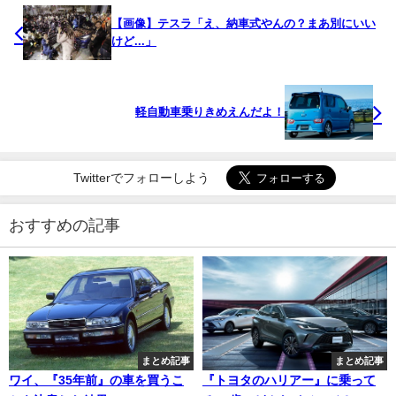
【画像】テスラ「え、納車式やんの？まあ別にいい
けど...」
軽自動車乗りきめえんだよ！
Twitterでフォローしよう
おすすめの記事
まとめ記事
まとめ記事
ワイ、『35年前』の車を買うこ
『トヨタのハリアー』に乗って