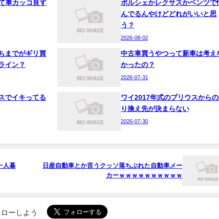
って車カッコ良す
ポルシェかレクサスかベンツで
んでるんやけどどれがいいと思
う？
2026-08-02
ちまでがギリ買
中古車買うやつって新車は考え
ライン？
かったの？
2026-07-31
スでイキってる
ワイ2017年式のプリウスからの
り換え先が決まらない
2026-07-30
一人暮
日産自動車とか言うクッソ落ちぶれた自動車メー
カーｗｗｗｗｗｗｗｗｗｗ
でフォローしよう