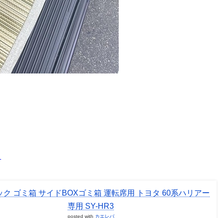
ｗ
ク ゴミ箱 サイドBOXゴミ箱 運転席用 トヨタ 60系ハリアー
専用 SY-HR3
posted with
カエレバ