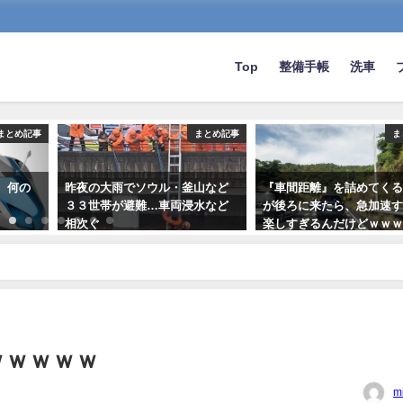
Top
整備手帳
洗車
まとめ記事
まとめ記事
ま
、何の
昨夜の大雨でソウル・釜山など
『車間距離』を詰めてく
３３世帯が避難…車両浸水など
が後ろに来たら、急加速
相次ぐ
楽しすぎるんだけどｗｗ
2023-07-12
2025-07-04
ｗｗｗｗｗ
m