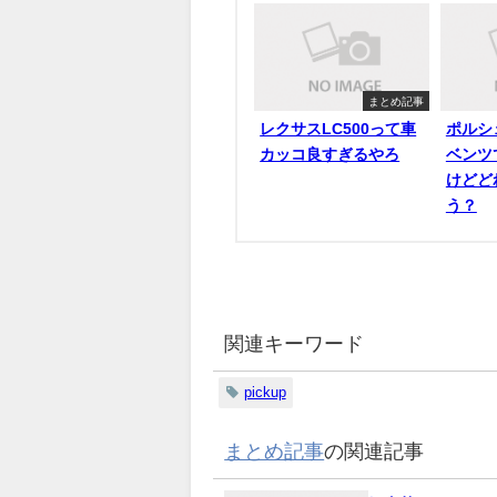
まとめ記事
レクサスLC500って車
ポルシ
カッコ良すぎるやろ
ベンツ
けどど
う？
関連キーワード
pickup
まとめ記事
の関連記事