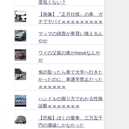
度低くない？
【画像】『正月仕様』の車、ガ
チでヤバイｗｗｗｗｗｗｗｗｗ
マッマの姉貴が車買い換えるん
やが
ワイの父親の車がmoveなんや
が
免許取ったら車で大学へ行きた
かったのに、車通学禁止だった
ｗｗｗｗｗｗ
ハンドルの握り方でわかる性格
診断ｗｗｗｗｗｗｗ
【悲報】ぼくの愛車、三万五千
円の価値しかなかった