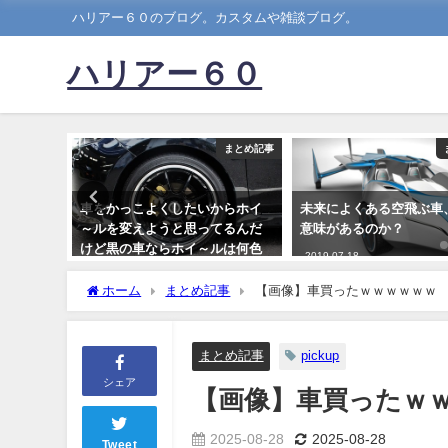
ハリアー６０のブログ。カスタムや雑談ブログ。
ハリアー６０
まとめ記事
まとめ記事
てそんな
車をかっこよくしたいからホイ
未来によくある空飛ぶ車
～ルを変えようと思ってるんだ
意味があるのか？
けど黒の車ならホイ～ルは何色
2019-07-18
がいいの？
ホーム
まとめ記事
【画像】車買ったｗｗｗｗｗｗ
2019-02-13
まとめ記事
pickup
シェア
【画像】車買ったｗ
2025-08-28
2025-08-28
Tweet