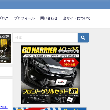
ブログ
プロフィール
問い合わせ
当サイトについて
とめ記事
まとめ記事
ま
るやつ
交差点詰まってるから止まって
男のくせに車のタイヤ交換
するの
んのにクラクション鳴らすごみ
来ないヤツは男として終わ
ｗｗｗ
るｗｗｗｗｗ
2022-12-25
2020-12-07
izu su