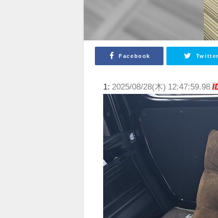
Facebook
Twitte
1:
2025/08/28(木) 12:47:59.98
I