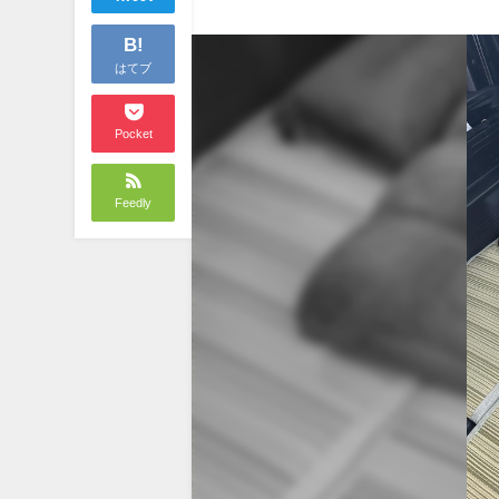
B!
はてブ
Pocket
Feedly