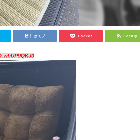
r
はてブ
Pocket
Feedly
D:whUP9QKJ0