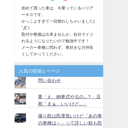
初めて買った車は、今乗っているハリア
ー６０です。
かっこよすぎて一目惚れしちゃいました(
ﾟДﾟ)
取付や整備は出来ませんが、自分でイジ
れるようになりたいので勉強中です！
メーカー車種に問わず、車好きな方仲良
くしてやってください。
人気の投稿とページ
問い合わせ
妻「え、納車式やるの...？」旦
那「まぁ、いいけど...」
撮り鉄は民度低いけど「あの車
の車種は～」って詳しい奴も民