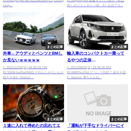
ID:RmDgx1jw0 BE:422186189-PLT(12015)
ID:d9qAXqD49 愛媛ダイハツ販売（松山
wwwwwwwwwwww
sssp...
市）のツイッター（現・X）公式アカ...
まとめ記事
まとめ記事
外車←アウディとベンツとBMし
輸入車のコンパクトカー乗って
か見ないｗｗｗｗｗ
るやつの正体
wwwwwwwwwwwwwwwwww
1: 2022/12/25(日) 09:36:59.736
1: 2021/08/03(火) 18:38:36.563
ID:S5Wk1wdSaXMAS それらしかないんか
ID:AW87ksZAd どういう目的？ 続きを読
続きを読む Source:...
む Source: 車ちゃんね...
まとめ記事
まとめ記事
１速に入れて停めたの忘れてエ
「運転が下手なドライバーにイ