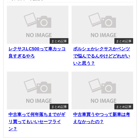
まとめ記事
まとめ記事
レクサスLC500って車カッコ
ポルシェかレクサスかベンツ
良すぎるやろ
で悩んでるんやけどどれがい
いと思う？
まとめ記事
まとめ記事
中古車って何年落ちまでがギ
中古車買うやつって新車は考
リ買ってもいいセーフライ
えなかったの？
ン？