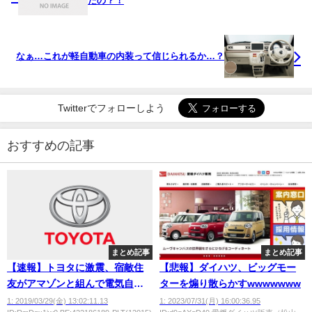
たの？！
なぁ…これが軽自動車の内装って信じられるか…？
Twitterでフォローしよう
おすすめの記事
まとめ記事
まとめ記事
【速報】トヨタに激震、宿敵住
【悲報】ダイハツ、ビッグモー
友がアマゾンと組んで電気自動
ターを煽り散らかすwwwwwww
車に参入、三菱の工場を買収
1: 2019/03/29(金) 13:02:11.13
1: 2023/07/31(月) 16:00:36.95