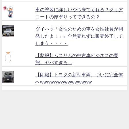
車の塗装に詳しいやつ来てくれる？クリア
コートの厚塗りってできるの？
ダイハツ「女性のための車を女性社員が開
発したよ！」←全然売れずに販売終了して
しまう・・・・
【悲報】ムスリムの中古車ビジネスの実
態、ヤバすぎる…
【朗報】トヨタの新型車両、ついに完全体
へwwwwwwwwwwwwwww