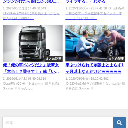
ンジンかけたら前にぶっ飛んで
ライラする」←わかる
ったｗ
1: 2023/06/11(日) 14:40:50.549
1: 2025/11/05(水) 21:47:41.38 ID:rgfjLRpi0
ID:ZldFmBRSd ATに乗り換えようかしら
「初心者マークや教習車でもイライラす
続きを読む Source: ...
る」 こういう奴って...
まとめ記事
まとめ記事
俺「俺の車ベンツだよ」後輩女
車ぶつけられて示談まとまらず1
「本当！？乗せて！」俺「いい
ヶ月以上なんだけどｗｗｗｗｗ
よ」
1: 2019/03/14(木) 08:40:08.319
1: 2020/06/05(金) 19:20:42.502
ID:aaiPfsyQ0 俺「おまたせ」 続きを読む
ID:E2X4rg2Md その間車使えないんだが 続
Source: 車ちゃんね...
きを読む Source: 車...