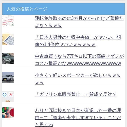
人気の投稿とページ
運転免許取るのに3カ月かかったけど普通だ
よな？ｗｗｗ
「日本人男性の年収中央値」がヤバい。想
像の1.4倍位ヤバいｗｗｗｗｗ
中古車買うなら7万キロ以下の高級セダンが
コスパ最高だなwwwwwwwwwwwwwwww
小さくて軽いスポーツカーが欲しいｗｗｗ
ｗｗ
「ガソリン車販売禁止」←賛成？反対？
わりと冗談抜きで日本が衰退した一番の理
由って「娯楽が充実しすぎている」ことだ
と思うわ