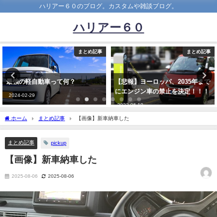
ハリアー６０のブログ。カスタムや雑談ブログ。
ハリアー６０
まとめ記事
まとめ記事
【悲報】ヨーロッパ、2035年まで
わナンバーのレクサスやベンツに
にエンジン車の禁止を決定！！！
乗ってる奴って何なの？
2022-06-10
2023-06-26
ホーム
まとめ記事
【画像】新車納車した
まとめ記事
pickup
【画像】新車納車した
2025-08-06
2025-08-06