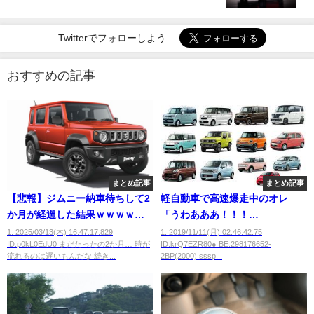
Twitterでフォローしよう
おすすめの記事
まとめ記事
まとめ記事
【悲報】ジムニー納車待ちして2
軽自動車で高速爆走中のオレ
か月が経過した結果ｗｗｗｗｗ
「うわあああ！！！
ｗ
（100km）」
1: 2025/03/13(木) 16:47:17.829
1: 2019/11/11(月) 02:46:42.75
ID:p0kL0EdU0 まだたったの2か月… 時が
ID:krQ7EZR80● BE:298176652-
流れるのは遅いもんだな 続き...
2BP(2000) sssp...