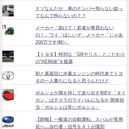
ナゾなんだが、車のナンバー拘らない奴っ
てなんで拘らないの？？
メーカー「助けて！若者が車買わない
の！」ワイ「ほしいぞ」メーカー「じゃあ
200万です(軽)」
【トヨタ】特別な「GRヤリス」とこだわり
の“AE86改”を披露
割と真面目に水素エンジンの時代来てトヨ
タの一人勝ちになると思うんだけど
ポルシェが満を持して送り出す初EV 「タイ
カン」はテスラのライバルになるか 開発担
当「ポルシェは常にポルシェ」
【朗報】一般道の自動運転、スバルが実用
化へ…歩行者・信号をＡＩが識別