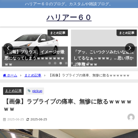
ハリアー６０のブログ。カスタムや雑談ブログ。
ハリアー６０
まとめ記事
まとめ記事
【悲報】プリウス、イメージが最
「アッ、こいつクソみたいな運転
悪になってしまうｗｗｗｗｗｗｗ
してるなぁ～ｗｗｗ」←思い浮か
ｗｗ
ぶ車種ｗｗｗ
2019-05-17
2021-02-18
ホーム
まとめ記事
【画像】ラブライブの痛車、無惨に散るｗｗｗｗｗｗ
まとめ記事
pickup
【画像】ラブライブの痛車、無惨に散るｗｗｗｗ
ｗｗ
2025-06-25
2025-06-25