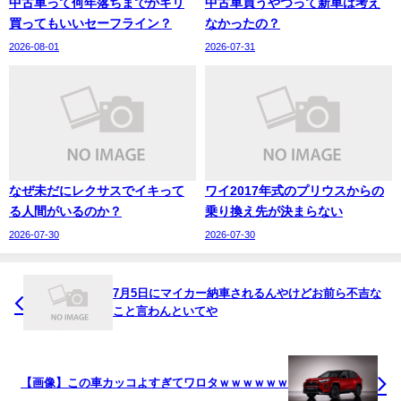
中古車って何年落ちまでがギリ
中古車買うやつって新車は考え
買ってもいいセーフライン？
なかったの？
2026-08-01
2026-07-31
なぜ未だにレクサスでイキって
ワイ2017年式のプリウスからの
る人間がいるのか？
乗り換え先が決まらない
2026-07-30
2026-07-30
7月5日にマイカー納車されるんやけどお前ら不吉な
こと言わんといてや
【画像】この車カッコよすぎてワロタｗｗｗｗｗｗ