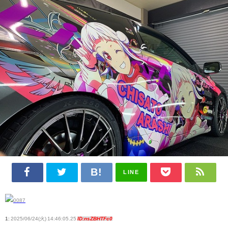
LINE
1:
2025/06/24(火) 14:46:05.25
ID:nsZBHTFc0