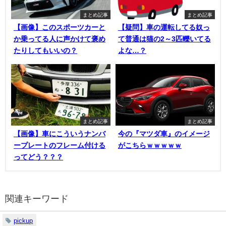
まとめ記事
まとめ記事
【画像】このスポーツカーと
【疑問】車の運転してる奴っ
か乗ってる人に声かけて褒め
て普通は猫の2～3匹轢いてる
たりしてもいいの？
よな…？
まとめ記事
まとめ記事
【画像】車にこういうナンバ
今の『マツダ車』のイメージ
ープレートのフレーム付ける
がこちらｗｗｗｗｗ
ってどう？？？
関連キーワード
pickup