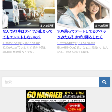
まとめ記事
まとめ記事
なんでAT車はタイヤが止まって
SUV乗ってデートしてるアベッ
てもエンストしないの？
クみたら引きずり降ろしたくな
るｗｗｗｗｗｗｗｗ
1: 2023/10/15(日) 19:15:32.286
1: 2022/04/17(日) 12:51:50.676
ID:OttkUzW70 おしえて 続きを読む
ID:wkBG+Dcq0 良いなぁ… 天気いいもん
Source: 車速報 なんでA...
なぁ… 続きを読む Sourc...