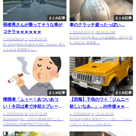
まとめ記事
まとめ記事
弱者男さんが乗ってそうな車が
車のクラッチ逝ったっぽい…
コチラｗｗｗｗｗｗ
1: 2019/07/27(土) 06:54:02.245
ID:P31y7PJq0 踏んでも加速鈍い 続きを読
1: 2024/09/14(土) 22:35:59.78
む Source: 車速報 ...
ID:1iJmIgMJ0 何 続きを読む Source: 車ち
ゃんねる 弱者男さん...
まとめ記事
まとめ記事
喫煙者「ふぅー！あついあつ
【悲報】子供のワイ「ジムニー
い！今日は車で冷却スプレーだ
欲しいなあ...」→20年後ｗｗｗ
なー！！」→
ｗｗ
1: 2022/04/01(金) 15:37:42.89
1: 2025/03/18(火) 21:24:32.39
ID:kkisNIXyM 19日午後4時20分ごろ、
ID:S1dpYd8k0 無免許ワイ（31）「ジムニ
広島県福山市御門町2丁目の県...
ーほしいなぁ...」 わかるや...