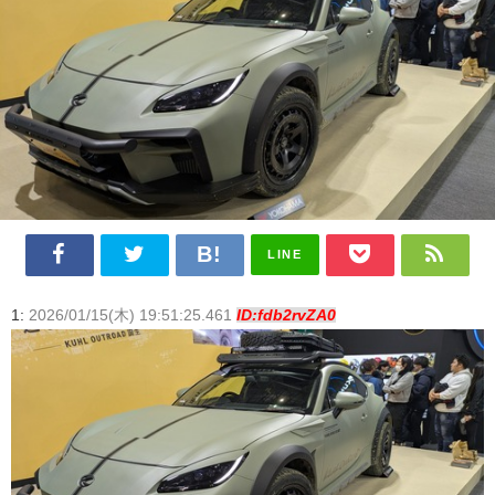
LINE
1:
2026/01/15(木) 19:51:25.461
ID:fdb2rvZA0