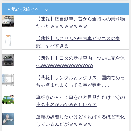
人気の投稿とページ
【速報】軽自動車、昔から金持ちの乗り物
だったｗｗｗｗｗｗｗｗ
【悲報】ムスリムの中古車ビジネスの実
態、ヤバすぎる…
【朗報】トヨタの新型車両、ついに完全体
へwwwwwwwwwwwwwww
【悲報】ランクルとレクサス、国内でめっ
ちゃ盗まれまくってる事が判明……
車好きの人って車をひと目見ただけでその
車の車名がわかるらしいな？
運転の練習したいけどすればするほど悪化
しているんだがｗｗｗｗｗ