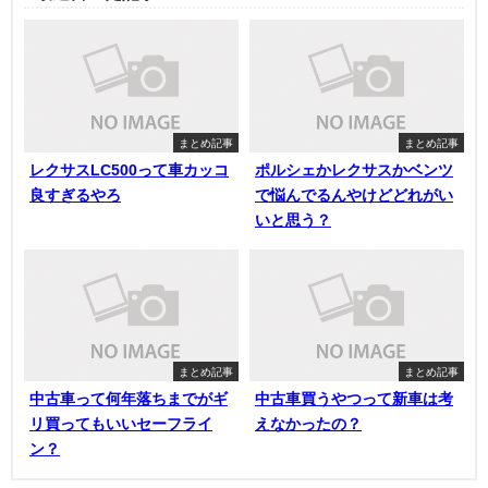
まとめ記事
まとめ記事
レクサスLC500って車カッコ
ポルシェかレクサスかベンツ
良すぎるやろ
で悩んでるんやけどどれがい
いと思う？
まとめ記事
まとめ記事
中古車って何年落ちまでがギ
中古車買うやつって新車は考
リ買ってもいいセーフライ
えなかったの？
ン？