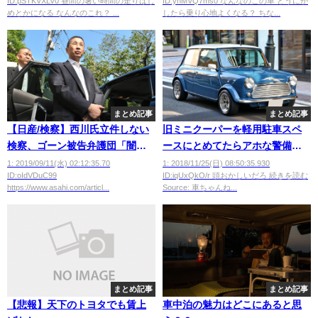
ID:pSTKVXLV0 昼間の暑い時間の走りはじ
ID:yhMVQ7ms0 なんなのこの車 どうにか
めとかになる なんなのこれ？ ...
したら乗り心地よくなる？ ちな...
まとめ記事
まとめ記事
【日産/検察】西川氏立件しない
旧ミニクーパーを軽用駐車スペ
検察、ゴーン被告弁護団「闇取
ースにとめてたらアホな警備員
引疑う」
に動かせ言われたんだが？？
1: 2019/09/11(水) 02:12:35.70
1: 2018/11/25(日) 08:50:35.930
ID:oIdVDuC99
ID:iqUxQkO/r 頭おかしいだろ 続きを読む
wwwwwwwwwwwwwwww
https://www.asahi.com/articl...
Source: 車ちゃんね...
まとめ記事
まとめ記事
【悲報】天下のトヨタでも賃上
車中泊の魅力はどこにあると思