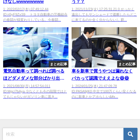
げなしwwwwwwww
う？？
1: 2022/02/17(木) 07:49:12.44
1: 2021/11/23(火) 17:25:31.21 0 せっかく
ID:n5yF9ZxS9 トヨタ自動車の労働組合
遠出してもサンシェードで遮断したらどこ
の春闘が様変わりしている。今春闘...
に来てるのか全く分からないし 窮...
まとめ記事
まとめ記事
電気自動車って調べれば調べる
車を新車で買うやつは漏れなく
ほどダメダメな部分ばかり出て
バカって認識でええよな😄😄
くるなｗｗｗ
1: 2021/08/30(月) 14:57:54.011
1: 2024/01/25(木) 21:47:09.78
ID:Mgc/7bAya 少なくとも今の段階ではと
ID:PASA9j/K0 中古で100万くらい安くなる
てもじゃないがガソリン車に置き...
のに新車とかアホらしい&#x...