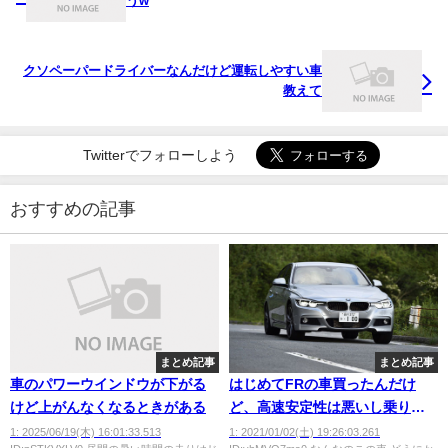
うw
クソペーパードライバーなんだけど運転しやすい車
教えて
Twitterでフォローしよう
おすすめの記事
まとめ記事
まとめ記事
車のパワーウインドウが下がる
はじめてFRの車買ったんだけ
けど上がんなくなるときがある
ど、高速安定性は悪いし乗り心
地悪いし最悪なんだが・・・
1: 2025/06/19(木) 16:01:33.513
1: 2021/01/02(土) 19:26:03.261