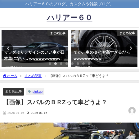
ハリアー６０のブログ。カスタムや雑談ブログ。
ハリアー６０
め記事
まとめ記事
まと
が日
てか、車のタイヤ高すぎるだろ
トヨタ86乗りだが、BMWの2
w
wwwwwwwww
ーズクーペとかいう格下に信
ッシュで負けた…
2020-06-04
2021-08-29
ホーム
まとめ記事
【画像】スバルのＢＲZって車どうよ？
まとめ記事
pickup
【画像】スバルのＢＲZって車どうよ？
2026-01-16
2026-01-16