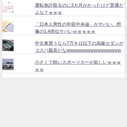
運転免許取るのに3カ月かかったけど普通だ
よな？ｗｗｗ
「日本人男性の年収中央値」がヤバい。想
像の1.4倍位ヤバいｗｗｗｗｗ
中古車買うなら7万キロ以下の高級セダンが
コスパ最高だなwwwwwwwwwwwwwwww
小さくて軽いスポーツカーが欲しいｗｗｗ
ｗｗ
ハリアー６０ All Rights Reserved.