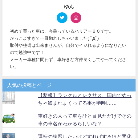
ゆん
初めて買った車は、今乗っているハリアー６０です。
かっこよすぎて一目惚れしちゃいました( ﾟДﾟ)
取付や整備は出来ませんが、自分でイジれるようになりたい
ので勉強中です！
メーカー車種に問わず、車好きな方仲良くしてやってくださ
い。
人気の投稿とページ
【悲報】ランクルとレクサス、国内でめっ
ちゃ盗まれまくってる事が判明……
車好きの人って車をひと目見ただけでその
車の車名がわかるらしいな？
運転の練習したいけどすればするほど悪化