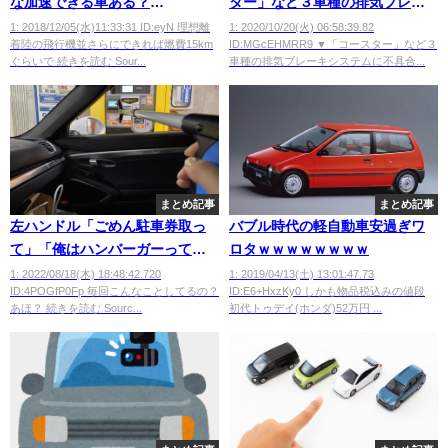
な加速できる車ある？
ター」など３車種の排気ブレー
wwwwwwwww
キシステムに不具合
1: 2018/12/05(水)11:33:31 ID:eyN 理想離
1: 2020/10/20(火) 06:58:39.82
着陸の飛行機並さらにできれば燃費15km
ID:MGcEHMRR9 ▼「コースター」など３
ぐらいで 続きを読む Sour...
車種の排気ブレーキシステムに不具合...
まとめ記事
まとめ記事
左ハンドル「ごめん駐車券取っ
バブル時代の軽自動車安過ぎワ
て」「俺はハンバーガーって言
ロタｗｗｗｗｗｗｗｗ
って」
1: 2022/08/18(木) 18:48:42.720
1: 2019/04/13(土) 13:01:47.73
ID:4POGfP0Fp 毎回こんなことしてるの？
ID:E6+HxzKy0 しかも物品税込みの値段
あほ？ 続きを読む Sourc...
初代トゥデイ(ホンダ)52万円 ...