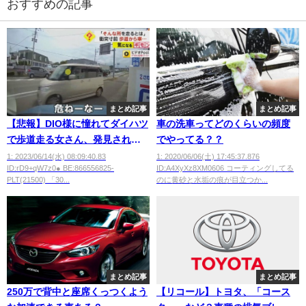
おすすめの記事
まとめ記事
まとめ記事
【悲報】DIO様に憧れてダイハツ
車の洗車ってどのくらいの頻度
で歩道走る女さん、発見される
でやってる？？
wwwwwww
1: 2023/06/14(水) 08:09:40.83
1: 2020/06/06(土) 17:45:37.876
ID:rD9+qW7z0● BE:866556825-
ID:A4XyXz8XM0606 コーティングしてる
PLT(21500) 「30...
のに黄砂と水垢の痕が目立つか...
まとめ記事
まとめ記事
250万で背中と座席くっつくよう
【リコール】トヨタ、「コース