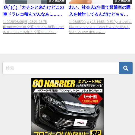
まとめ記事
まとめ記事
彡(ﾟ)(ﾟ)「カチンと来たけどこの
わい、社会人2年目で普通車の購
車ドラレコ積んでんなあ……せ
入を検討してるんだけどｗｗｗ
や!」
ｗｗｗ
1: 2020/08/09(日) 08:21:28.75
1: 25/05/20(火) 13:14:53 ID:E1Py オンボロ
ID:tmHwKmtO0 交通トラブル 相手にけが
軽のエンジンぶっこわれたんでな 続きを
させドラレコも奪う 交通トラブル...
読む Source: 車ちゃん...