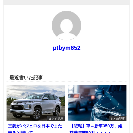
ptbym652
最近書いた記事
まとめ記事
まとめ記事
三菱がパジェロを日本でまた
【悲報】車→新車350万、維
売ると聞いて
持費年間50万・・・・