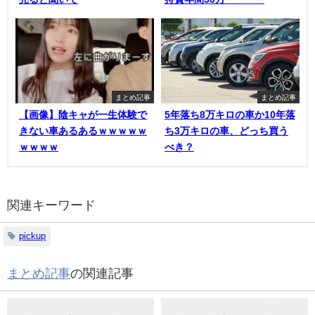
まとめ記事
まとめ記事
【画像】陰キャが一生体験で
5年落ち8万キロの車か10年落
きない車あるあるｗｗｗｗｗ
ち3万キロの車、どっち買う
ｗｗｗｗ
べき？
関連キーワード
pickup
まとめ記事
の関連記事