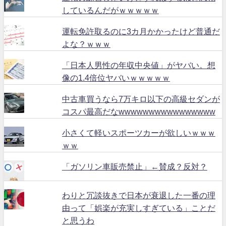
しているんだがｗｗｗｗｗ
運転免許取るのに3カ月かかったけど普通だ
よな？ｗｗｗ
「日本人男性の年収中央値」がヤバい。想
像の1.4倍位ヤバいｗｗｗｗｗ
中古車買うなら7万キロ以下の高級セダンが
コスパ最高だなwwwwwwwwwwwwwwww
小さくて軽いスポーツカーが欲しいｗｗｗ
ｗｗ
「ガソリン車販売禁止」←賛成？反対？
わりと冗談抜きで日本が衰退した一番の理
由って「娯楽が充実しすぎている」ことだ
と思うわ