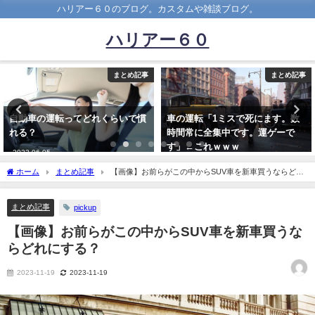
ハリアー６０のブログ。カスタムや雑談ブログ。
ハリアー６０
まとめ記事
まとめ記事
車の運転「1ミスで死にます。数
このステッカー貼ってある車ｗｗ
時間常に全集中です。運ゲーで
ｗｗｗｗｗｗｗｗｗｗ
す」←これｗｗｗ
2024-07-23
2021-10-24
ホーム
まとめ記事
【画像】お前らがこの中からSUV車を新車買うならどれ
にする？
まとめ記事
pickup
【画像】お前らがこの中からSUV車を新車買うな
らどれにする？
2023-11-19
2023-11-19