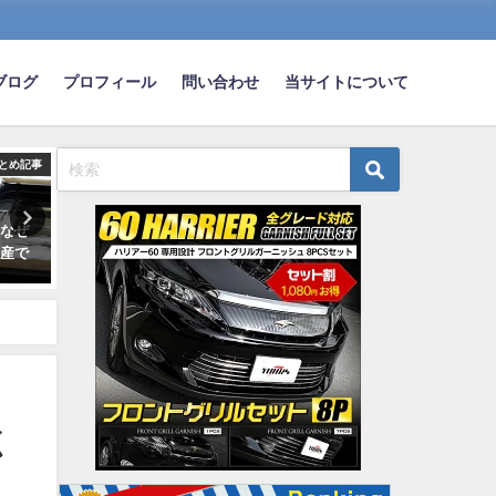
ブログ
プロフィール
問い合わせ
当サイトについて
とめ記事
まとめ記事
ま
はなぜ
【F1】トルコGPにホンダPU搭
【悲報】ワイ、趣味が『車
日産で
載のレッドブル＆アルファタウ
『バイク』なんだがｗｗｗ
リが日本GP用の特別カラーリン
ｗｗ
グで参戦
2024-03-12
2021-10-07
く