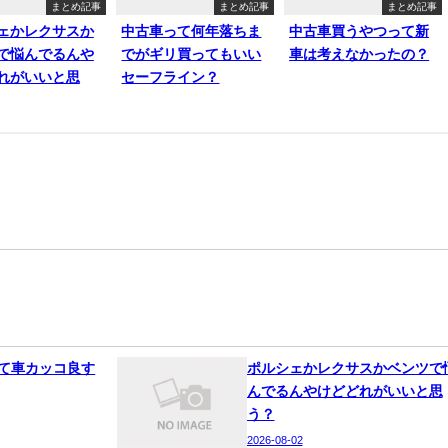
まとめ記事
まとめ記事
まとめ記事
ェかレクサスか
中古車って何年落ちま
中古車買うやつって新
で悩んでるんや
でがギリ買ってもいい
車は考えなかったの？
れがいいと思
セーフライン？
って車カッコ良す
ポルシェかレクサスかベンツで
んでるんやけどどれがいいと思
う？
2026-08-02