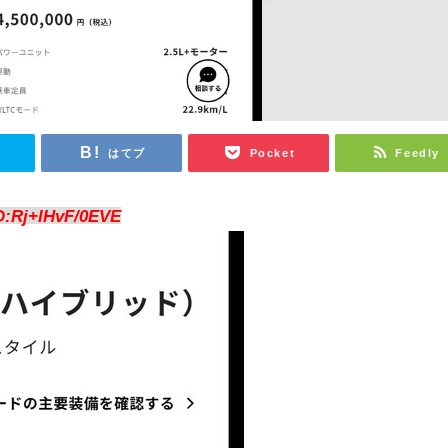
r
はてブ
Pocket
Feedly
D:Rj+IHvF/0EVE