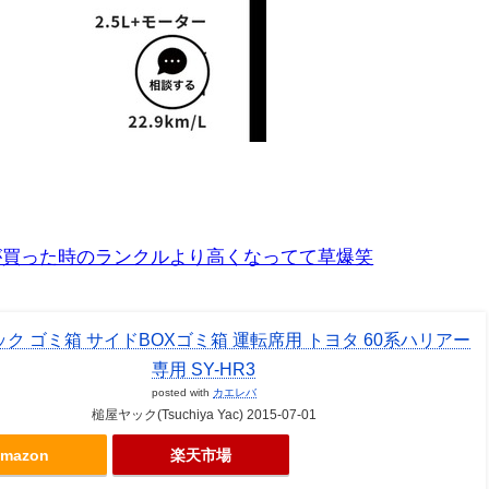
が買った時のランクルより高くなってて草爆笑
ク ゴミ箱 サイドBOXゴミ箱 運転席用 トヨタ 60系ハリアー
専用 SY-HR3
posted with
カエレバ
槌屋ヤック(Tsuchiya Yac) 2015-07-01
mazon
楽天市場