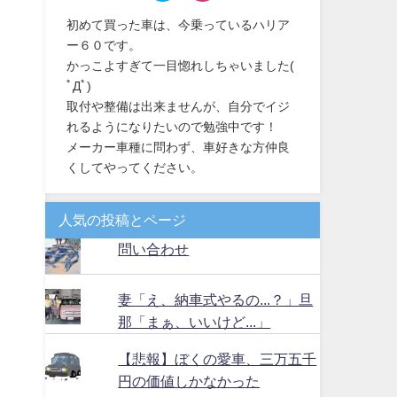
初めて買った車は、今乗っているハリア
ー６０です。
かっこよすぎて一目惚れしちゃいました(
ﾟДﾟ)
取付や整備は出来ませんが、自分でイジ
れるようになりたいので勉強中です！
メーカー車種に問わず、車好きな方仲良
くしてやってください。
人気の投稿とページ
問い合わせ
妻「え、納車式やるの...？」旦
那「まぁ、いいけど...」
【悲報】ぼくの愛車、三万五千
円の価値しかなかった