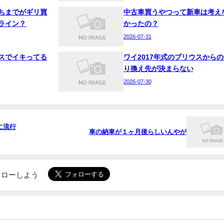
ちまでがギリ買
中古車買うやつって新車は考え
ライン？
かったの？
2026-07-31
スでイキってる
ワイ2017年式のプリウスからの
り換え先が決まらない
2026-07-30
に流行
車の納車が１ヶ月後らしいんやが
でフォローしよう