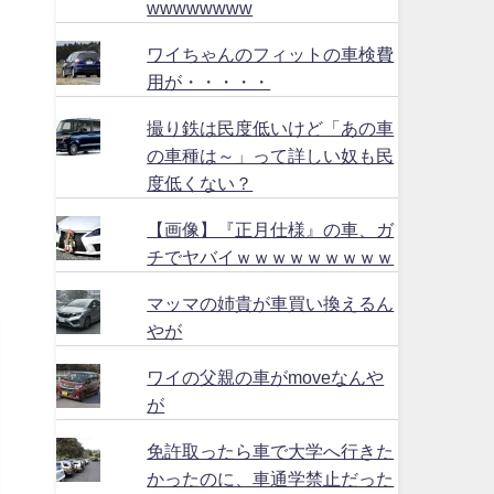
wwwwwwww
ワイちゃんのフィットの車検費
用が・・・・・
撮り鉄は民度低いけど「あの車
の車種は～」って詳しい奴も民
度低くない？
【画像】『正月仕様』の車、ガ
チでヤバイｗｗｗｗｗｗｗｗｗ
マッマの姉貴が車買い換えるん
やが
ワイの父親の車がmoveなんや
が
免許取ったら車で大学へ行きた
かったのに、車通学禁止だった