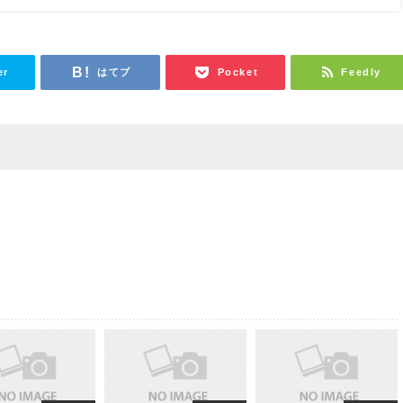
er
はてブ
Pocket
Feedly