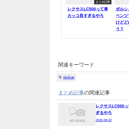
まとめ記事
レクサスLC500って車
ポルシ
カッコ良すぎるやろ
ベンツ
けどど
う？
関連キーワード
pickup
まとめ記事
の関連記事
レクサスLC500
ぎるやろ
2026-08-02