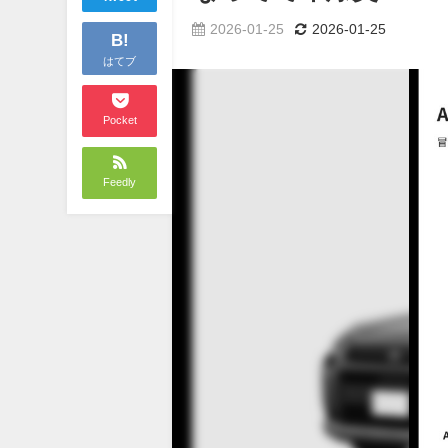
2026-01-25
2026-01-25
B!
はてブ
Pocket
Feedly