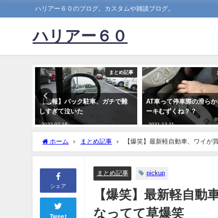
ハリアー６０のブログ。カスタムや雑談ブログ。
ハリアー６０
まとめ記事
まとめ記事
ｗｗｗｗ
【悲報】バック駐車、ガチで難
AT車って停車際の滑ら
しすぎて泣いた
ーキむずくね？？
2022-07-16
2021-12-11
ホーム
まとめ記事
【爆笑】最新軽自動車、ワイが
まとめ記事
pickup
シェア
【爆笑】最新軽自動
なってて草爆笑
Tweet