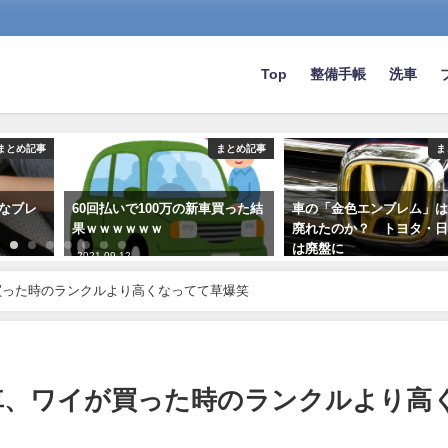
Top
整備手帳
洗車
まとめ記事
まとめ記事
ま
かなブレ
60回払いで100万の新車買った結
車の「金色エンブレム」
果ｗｗｗｗｗｗ
廃れたのか？ トヨタ・
は廃盤に
2021-09-12
2019-06-11
買った時のランクルより高くなってて草爆笑
車、ワイが買った時のランクルより高