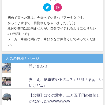
初めて買った車は、今乗っているハリアー６０です。
かっこよすぎて一目惚れしちゃいました( ﾟДﾟ)
取付や整備は出来ませんが、自分でイジれるようになりたい
ので勉強中です！
メーカー車種に問わず、車好きな方仲良くしてやってくださ
い。
人気の投稿とページ
問い合わせ
妻「え、納車式やるの...？」旦那「まぁ、い
いけど...」
【悲報】ぼくの愛車、三万五千円の価値し
かなかったwwwwwwww