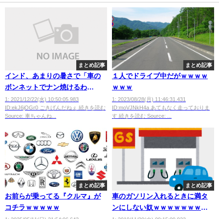
まとめ記事
まとめ記事
インド、あまりの暑さで「車の
１人でドライブ中だがｗｗｗｗ
ボンネットでナン焼けるわ
ｗｗｗ
い！」とご満悦
1: 2021/12/22(水) 10:50:05.983
1: 2023/08/28(月) 11:46:31.431
ID:ekJ6jOGr0 ごきげんだねぇ 続きを読む
ID:moVJNkH4a あてもなく走っておりま
Source: 車ちゃんね...
す 続きを読む Source: ...
まとめ記事
まとめ記事
お前らが乗ってる『クルマ』が
車のガソリン入れるときに満タ
コチラｗｗｗｗｗ
ンにしない奴ｗｗｗｗｗｗｗｗ
ｗｗ