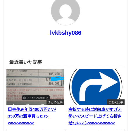
lvkbshy086
最近書いた記事
まとめ記事
まとめ記事
田舎住み年収400万円だが
右折する時に対向車がすげえ
350万の新車買ったわ
勢いでスピード上げて右折さ
wwwwwwww
せないマンwwwwwwww