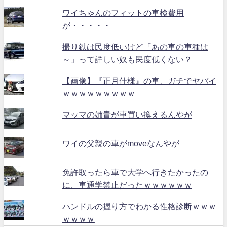
ワイちゃんのフィットの車検費用
が・・・・・
撮り鉄は民度低いけど「あの車の車種は
～」って詳しい奴も民度低くない？
【画像】『正月仕様』の車、ガチでヤバイ
ｗｗｗｗｗｗｗｗｗ
マッマの姉貴が車買い換えるんやが
ワイの父親の車がmoveなんやが
免許取ったら車で大学へ行きたかったの
に、車通学禁止だったｗｗｗｗｗｗ
ハンドルの握り方でわかる性格診断ｗｗｗ
ｗｗｗｗ