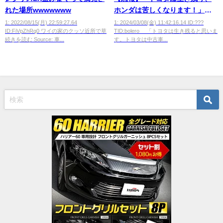
れた場所wwwwwww
ホンダは苦しくなります！」←
これｗｗｗｗｗｗ
1: 2022/08/15(月) 22:59:27.64
1: 2024/03/08(金) 11:42:16.14 ID:???
ID:FiVpZhRq0 ワイの家のクッソ近所で草
TID:bolero 「トヨタは生き残ると思いま
続きを読む Source: 車...
す。トヨタは中古車...