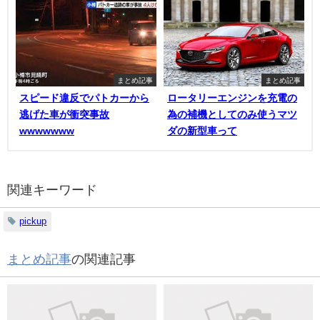
まとめ記事
まとめ記事
スピード違反でパトカーから
ロータリーエンジンを充電の
逃げた車が衝突事故
為の補機としてのみ使うマツ
wwwwwww
ダの新型車って
関連キーワード
pickup
まとめ記事
の関連記事