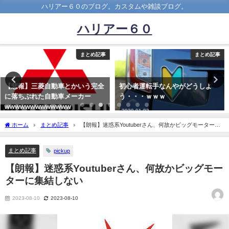
ハリアー６０のブログ。カスタムや雑談ブログ。
ハリアー６０
まとめ記事
まとめ記事
初心者運転手なんやがどうしよ
日産にスカイライン400R買いに
う・・・ｗｗｗ
行った結果ｗｗｗｗｗｗ
2020-01-03
2022-09-06
ホーム
まとめ記事
【朗報】迷惑系Youtuberさん、何故かビッグモーターに
集結しない
まとめ記事
pickup
【朗報】迷惑系Youtuberさん、何故かビッグモー
ターに集結しない
2023-08-10
2023-08-10