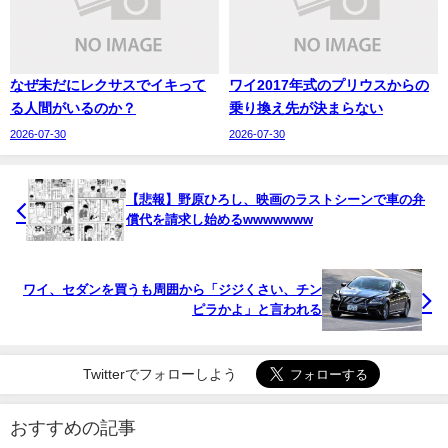
なぜ未だにレクサスでイキって
ワイ2017年式のプリウスからの
る人間がいるのか？
乗り換え先が決まらない
2026-07-30
2026-07-30
【悲報】野原ひろし、映画のラストシーンで車の弁
償代を請求し始めるwwwwwww
ワイ、セダンを買うも周囲から「ジジくさい、チン
ピラかよ」と言われる
Twitterでフォローしよう
おすすめの記事