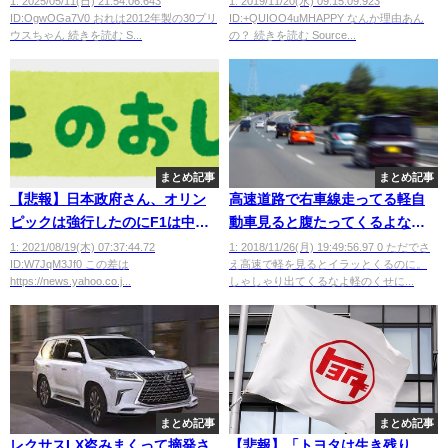
1: 2025/05/11(日) 21:54:06.643
1: 2019/11/20(水) 09:15:09.923
ID:OgwOGa7V0 おれは2012年製の30プリ
ID:+QUIOO4uMHAPPY なんか理由あん
ウスちゃん 続きを読む S...
の？ 続きを読む Source...
まとめ記事
まとめ記事
【悲報】日本政府さん、オリン
高速道路で右車線走ってる軽自
ピックは強行したのにF1は中止
動車見ると腹たってくるよな。
にしてしまうwwwwwwwwwww
左車線から出てくるなよアホ
1: 2021/08/19(木) 07:37:44.72
1: 2018/11/26(月) 19:49:56.97 0 ただでさ
ID:W7JqM3Jf0 この差は
え高速で軽を見るとイラッとくるのに。
が！
https://news.yahoo.co.j...
しゃしゃり出てくるなよ軽のくせに...
まとめ記事
まとめ記事
レクサスLX盗みまくって摘発さ
【悲報】「トヨタは生き残り、