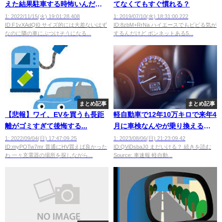
えた結果駐車する時怖いんだが
てなくてもすぐ慣れる？
wwwwwww
1: 2022/11/15(火) 19:01:28.408
1: 2019/07/10(水) 18:31:00.222
ID:F1vXAdQI0 サイズ的には大差ないはず
ID:8zbM+RrNa ハイエースでもビビる気が
なのに隣の車にぶつけそうになる...
するんだけど ボンネットある5...
まとめ記事
まとめ記事
【悲報】ワイ、EVを買うも長距
軽自動車で12年10万キロで来年4
離がゴミすぎて後悔する...
月に車検なんやが乗り換えるべ
き？
1: 2022/09/04(日) 17:47:09.25
1: 2023/08/06(日) 21:23:09.42
ID:myPOTw7mr 普通にHV買えば良かった
ID:QViDsbaJ0 まだいける？ 続きを読む
わ 一々充電器の場所を探しながら...
Source: 車速報 軽自動...