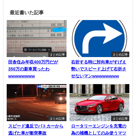
最近書いた記事
まとめ記事
まとめ記事
田舎住み年収400万円だが
右折する時に対向車がすげえ
350万の新車買ったわ
勢いでスピード上げて右折さ
wwwwwwww
せないマンwwwwwwww
まとめ記事
まとめ記事
スピード違反でパトカーから
ロータリーエンジンを充電の
逃げた車が衝突事故
為の補機としてのみ使うマツ