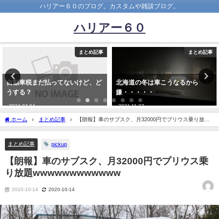
ハリアー６０のブログ。カスタムや雑談ブログ。
ハリアー６０
まとめ記事
まとめ記事
北海道の冬は車こうなるから
【朗報】スバル、樹脂製タイミン
嫌・・・・・
グチェーンカバー採用で軽量化に
2021-11-27
2021-02-02
ホーム
まとめ記事
【朗報】車のサブスク、月32000円でプリウス乗り放題
wwwwwwwwwwww
まとめ記事
pickup
【朗報】車のサブスク、月32000円でプリウス乗
り放題wwwwwwwwwwww
2020-10-14
2020-10-14