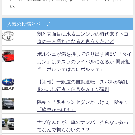
い。
人気の投稿とページ
割と真面目に水素エンジンの時代来てトヨ
タの一人勝ちになると思うんだけど
ポルシェが満を持して送り出す初EV 「タイ
カン」はテスラのライバルになるか 開発担
当「ポルシェは常にポルシェ」
【朗報】一般道の自動運転、スバルが実用
化へ…歩行者・信号をＡＩが識別
陽キャ「鬼キャンセダンかっけぇ」陰キャ
「痛車かっけぇ」
ナゾなんだが、車のナンバー拘らない奴っ
てなんで拘らないの？？