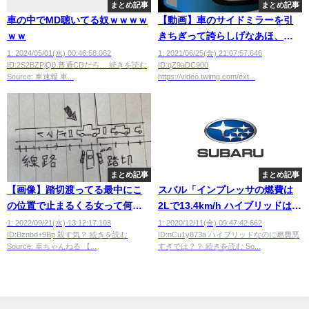
まとめ記事
まとめ記事
車の中でMD聴いてる奴ｗｗｗｗ
【動画】車のサイドミラーを引
ｗｗ
きちぎって誇らしげなあほ、発
見されるｗｗｗｗｗｗｗｗ
1: 2024/05/01(水) 00:46:58.062
1: 2021/06/25(金) 21:07:57.646
ID:2S2BZPjQ0 普通CDだろ… 続きを読む
ID:qZ9aDC900
Source: 車速報 車...
https://video.twimg.com/ext...
まとめ記事
まとめ記事
【画像】踏切渡ってる最中にこ
スバル「インプレッサの燃費は
の位置で止まるくる女って何考
2Lで13.4km/h ハイブリッドは
えてるの？
15.2km/hです！！」←コレｗｗ
1: 2022/09/21(水) 13:12:17.103
1: 2020/12/11(金) 09:47:42.662
ID:Bznbd+9Bp 殺す気？ 続きを読む
ID:nCu1y873a ハイブリッドなのに燃費悪
ｗｗｗwwww
Source: 車ちゃんねる 【...
すぎでは？？ 続きを読む So...