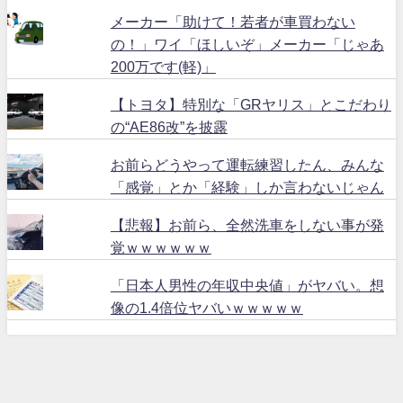
メーカー「助けて！若者が車買わない
の！」ワイ「ほしいぞ」メーカー「じゃあ
200万です(軽)」
【トヨタ】特別な「GRヤリス」とこだわり
の“AE86改”を披露
お前らどうやって運転練習したん、みんな
「感覚」とか「経験」しか言わないじゃん
【悲報】お前ら、全然洗車をしない事が発
覚ｗｗｗｗｗｗ
「日本人男性の年収中央値」がヤバい。想
像の1.4倍位ヤバいｗｗｗｗｗ