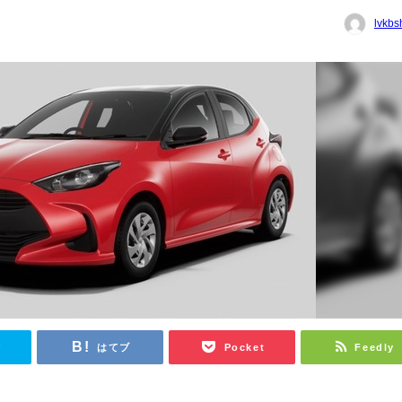
lvkbs
r
はてブ
Pocket
Feedly