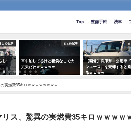
Top
整備手帳
洗車
まとめ記事
まとめ記事
ま
らし
車中泊してるけど寝袋なしで大
【画像】兵庫県、公用車
丈夫だわｗｗｗｗｗ
ンエース』を売却すると
るｗｗｗｗ
2020-01-02
2023-11-03
の実燃費35キロｗｗｗｗｗｗｗｗ
リス、驚異の実燃費35キロｗｗｗｗ