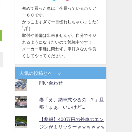
初めて買った車は、今乗っているハリア
ー６０です。
かっこよすぎて一目惚れしちゃいました(
ﾟДﾟ)
取付や整備は出来ませんが、自分でイジ
れるようになりたいので勉強中です！
メーカー車種に問わず、車好きな方仲良
くしてやってください。
人気の投稿とページ
問い合わせ
妻「え、納車式やるの...？」旦
那「まぁ、いいけど...」
【悲報】400万円の外車のエン
ジンが１リッターｗｗｗｗｗｗ