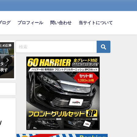
ブログ
プロフィール
問い合わせ
当サイトについて
とめ記事
まとめ記事
ま
『タウ
お前ら「車なんて要らない」神
俺の感覚だとハリアーって
発表す
「スズキ、ダイハツ、マツダど
車なんだよ なんでハリア
れかの車を一台プレゼントしよ
同等かそれ以上の車がバン
う」
走ってるんだよ・・・・
2020-05-10
2023-08-21
ｗ