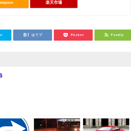
mazon
楽天市場
er
はてブ
Pocket
Feedly
6