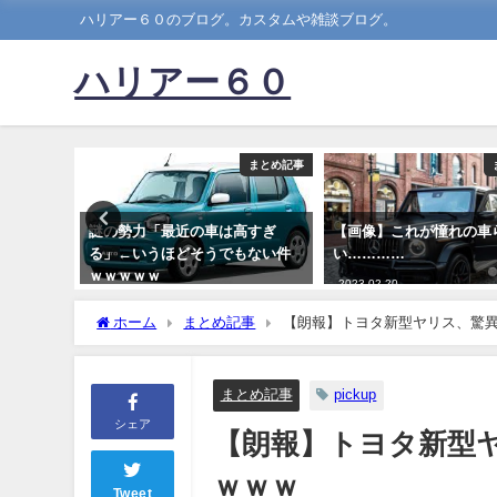
ハリアー６０のブログ。カスタムや雑談ブログ。
ハリアー６０
まとめ記事
まとめ記事
が1週間
謎の勢力「最近の車は高すぎ
【画像】これが憧れの車
判明する
る」←いうほどそうでもない件
い…………
ｗｗｗｗｗ
2023-02-20
2023-09-03
ホーム
まとめ記事
【朗報】トヨタ新型ヤリス、驚異
まとめ記事
pickup
シェア
【朗報】トヨタ新型ヤ
ｗｗｗ
Tweet