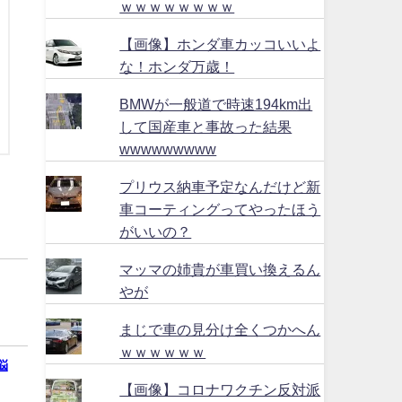
ｗｗｗｗｗｗｗｗ
【画像】ホンダ車カッコいいよ
な！ホンダ万歳！
BMWが一般道で時速194km出
して国産車と事故った結果
wwwwwwwww
プリウス納車予定なんだけど新
車コーティングってやったほう
がいいの？
マッマの姉貴が車買い換えるん
やが
まじで車の見分け全くつかへん
ｗｗｗｗｗｗ
悩
【画像】コロナワクチン反対派