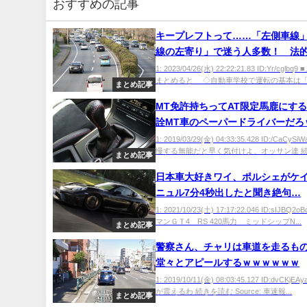
おすすめの記事
キープレフトって……「左側車線」
線の左寄り」で迷う人多数！ 法
ら決着を付けてみた
1: 2023/04/26(水) 22:22:21.83 ID:Yr/cgl
まとめると ◇自動車学校で運転の基本は「キ
まとめ記事
MT免許持ちってAT限定馬鹿にす
詮MT車のペーパードライバーだろ
ｗ
1: 2019/03/29(金) 04:33:35.428 ID:/CaCy
慢する無能だと早く気付けよ、オッサン達 続き
まとめ記事
日本車大好きワイ、ポルシェがケ
ニュル7分4秒出したと聞き絶句…
1: 2021/10/23(土) 17:17:22.046 ID:sIJBQ2
マンＧＴ4 RS 420馬力 ミッドシップN...
まとめ記事
警察さん、チャリは車道を走るも
堂々とアピールするｗｗｗｗｗｗ
1: 2019/10/11(金) 08:03:45.127 ID:dvCKj
が震えるわ 続きを読む Source: 車速報...
まとめ記事