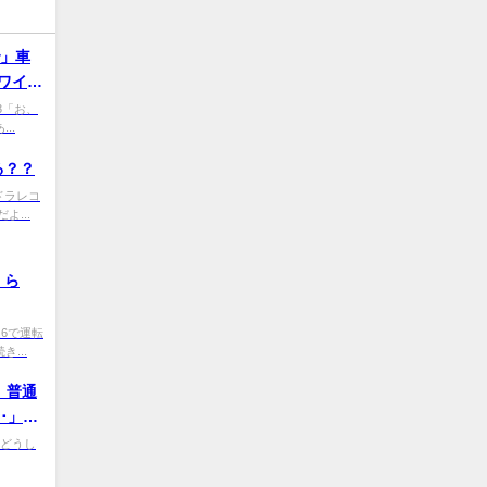
で」車
ワイ
0 敵3「お、
..
る？？
J0 ドラレコ
...
くら
交換週6で運転
...
。普通
･」貧
ｗｗ
m0 どうし