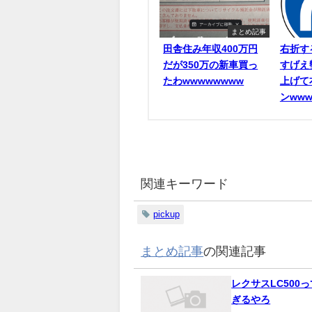
まとめ記事
田舎住み年収400万円
右折す
だが350万の新車買っ
すげえ
たわwwwwwwww
上げて
ンwww
関連キーワード
pickup
まとめ記事
の関連記事
レクサスLC500
ぎるやろ