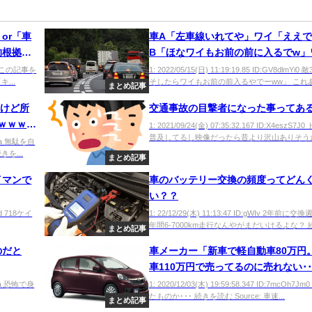
or「車
車A「左車線いれてや」ワイ「ええ
的根拠か
B「ほなワイもお前の前に入るでw」
「しゃーない」
bq9 ■この記事を
1: 2022/05/15(日) 11:19:19.85 ID:GV8dlmYi
...
そしたらワイもお前の前入るやでーww」 これあ.
まとめ記事
るけど所
交通事故の目撃者になった事ってあ
ｗｗｗｗ
1: 2021/09/24(金) 07:35:32.167 ID:X4eszS7
普及してるし映像だったら昔より沢山ありそうだよ
SiWa 無駄を自
を...
まとめ記事
イマンで
車のバッテリー交換の頻度ってどん
い？？
oBd 718ケイ
1: 22/12/29(木) 11:13:47 ID:gWIv 2年前に
年間6-7000km走行なんやがまだいけるよな？ 続き
まとめ記事
のだと
車メーカー「新車で軽自動車80万円
車110万円で売ってるのに売れない･･
乏人「東京だと車なんていらねえｗ
EAya 恐怖で身
1: 2020/12/03(木) 19:59:58.347 ID:7mcOh7J
たものか･･･ 続きを読む Source: 車速...
ｗ」
まとめ記事