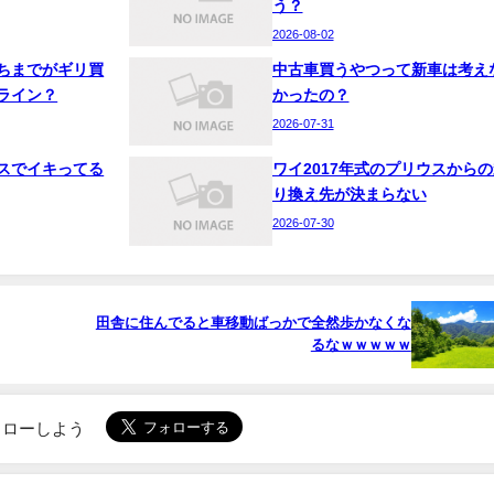
う？
2026-08-02
ちまでがギリ買
中古車買うやつって新車は考え
ライン？
かったの？
2026-07-31
スでイキってる
ワイ2017年式のプリウスからの
り換え先が決まらない
2026-07-30
田舎に住んでると車移動ばっかで全然歩かなくな
るなｗｗｗｗｗ
でフォローしよう