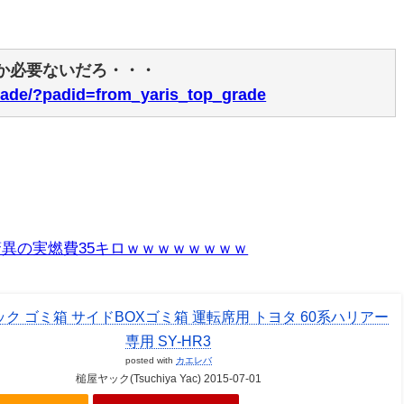
か必要ないだろ・・・
/grade/?padid=from_yaris_top_grade
異の実燃費35キロｗｗｗｗｗｗｗｗ
ク ゴミ箱 サイドBOXゴミ箱 運転席用 トヨタ 60系ハリアー
専用 SY-HR3
posted with
カエレバ
槌屋ヤック(Tsuchiya Yac) 2015-07-01