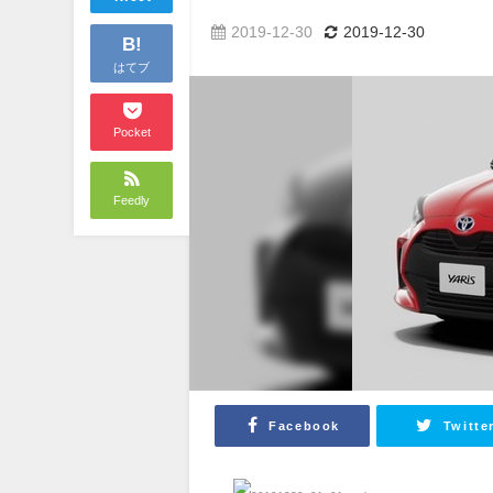
2019-12-30
2019-12-30
B!
はてブ
Pocket
Feedly
Facebook
Twitte