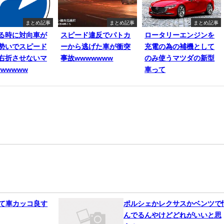
まとめ記事
まとめ記事
まとめ記事
る時に対向車が
スピード違反でパトカ
ロータリーエンジンを
勢いでスピード
ーから逃げた車が衝突
充電の為の補機として
右折させないマ
事故wwwwwww
のみ使うマツダの新型
wwwww
車って
って車カッコ良す
ポルシェかレクサスかベンツで
んでるんやけどどれがいいと思