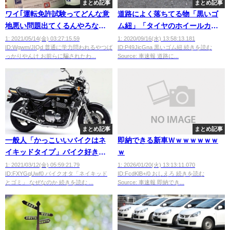
まとめ記事
まとめ記事
ワイ｢運転免許試験ってどんな意
道路によく落ちてる物「黒いゴ
地悪い問題出てくるんやろなぁ
ム紐」「タイヤのホイールカバ
😊｣ﾜｸﾜｸﾜｸ
ー」あと一つは？
1: 2021/05/14(金) 03:27:15.59
1: 2020/09/16(水) 13:58:13.181
ID:Wgwm/JIQd 普通に学力問われるやつば
ID:P49JicGna 黒いゴム紐 続きを読む
っかりやんけ お前らに騙されたわ...
Source: 車速報 道路に...
まとめ記事
まとめ記事
一般人「かっこいいバイクはネ
即納できる新車Ｗｗｗｗｗｗｗ
イキッドタイプ」バイク好きだ
ｗ
と・・・・・
1: 2021/03/12(金) 05:59:21.79
1: 2026/01/20(火) 13:13:11.070
ID:FXYGqUwf0 バイクオタ「ネイキッド
ID:FcdKlB+/0 おしえろ 続きを読む
とゴミ」 なぜなのか 続きを読む ...
Source: 車速報 即納でき...