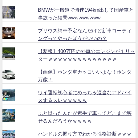
BMWが一般道で時速194km出して国産車と
事故った結果wwwwwwwww
プリウス納車予定なんだけど新車コーティ
ングってやったほうがいいの？
【悲報】400万円の外車のエンジンが１リッ
ターｗｗｗｗｗｗｗｗｗｗｗｗｗｗ
【画像】ホンダ車カッコいいよな！ホンダ
万歳！
ワイ運転初心者にめっちゃ適当なアドバイ
スするスレｗｗｗｗｗ
ふと思ったんだが素手で車ってどこまで壊
せるんだろうかｗｗｗｗ
ハンドルの握り方でわかる性格診断ｗｗｗ