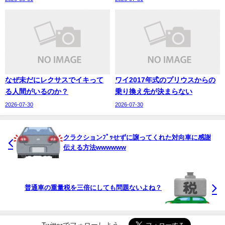
なぜ未だにレクサスでイキって
ワイ2017年式のプリウスからの
る人間がいるのか？
乗り換え先が決まらない
2026-07-30
2026-07-30
クラクションﾌﾟｯせずに譲ってくれた対向車に感謝
伝える方法wwwwww
普通車の重量税を三倍にしても問題ないよね？
Twitterでフォローしよう