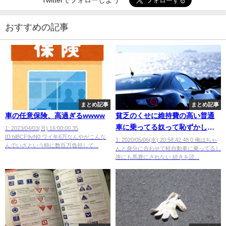
おすすめの記事
まとめ記事
まとめ記事
車の任意保険、高過ぎるwwww
貧乏のくせに維持費の高い普通
車に乗ってる奴って恥ずかしく
1: 2023/04/03(月) 16:00:00.35
ID:blBCF9vN0 ワイ年6万なんやがこんな
ないの？身の丈に合わせろよ！
1: 2020/05/06(水) 20:58:42.48 0 俺はちゃ
んでいざという時に数百万負担して...
んと身分に合わせて軽自動車に乗ってるし
みっともねえぞ！
誰にも馬鹿にされない 続きを読...