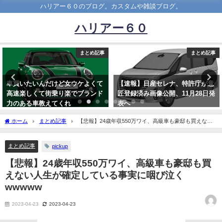
ハリアー６０のブログ。カスタムや雑談ブログ。
ハリアー６０
まとめ記事
まとめ記事
【速報】日産セレナ、特許庁が意
【悲報】谷原章介「軽自動車を買
匠登録済み画像公開、11月28日発
わざる得ないぐらい、庶民の皆さ
表へ
んのお財布は縮まっている印象」
2022-10-21
2022-08-08
ホーム
まとめ記事
【悲報】24歳年収550万ワイ、高級車も豪邸も買えない
人生が確定している事実に咽び泣くwwwww
まとめ記事
pickup
【悲報】24歳年収550万ワイ、高級車も豪邸も買
えない人生が確定している事実に咽び泣く
wwwww
2023-04-23
2023-04-23