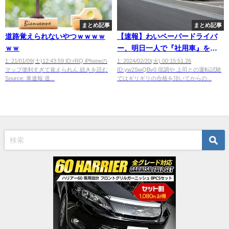
まとめ記事
まとめ記事
道路覚えられないやつｗｗｗｗ
【速報】わいペーパードライバ
ｗｗ
ー、明日一人で『社用車』を運
転するんだけどｗｗｗｗｗｗ
1: 21/01/09(土)12:43:59 ID:rRQ iPhoneの
1: 2024/02/20(火) 00:15:51.26
マップ便利すぎて覚えられん 続きを読む
ID:yw2SwQBv0 現調や 上司との運転試験
Source: 車速報 道...
ではギリギリの合格を頂いてからの...