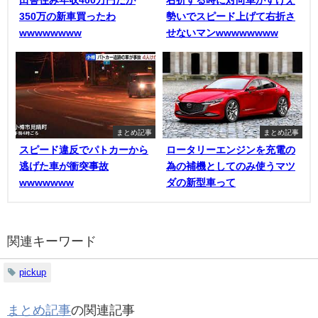
田舎住み年収400万円だが
右折する時に対向車がすげえ
350万の新車買ったわ
勢いでスピード上げて右折さ
wwwwwwww
せないマンwwwwwwww
まとめ記事
まとめ記事
スピード違反でパトカーから
ロータリーエンジンを充電の
逃げた車が衝突事故
為の補機としてのみ使うマツ
wwwwwww
ダの新型車って
関連キーワード
pickup
まとめ記事
の関連記事