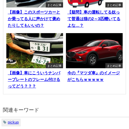
まとめ記事
まとめ記事
【画像】このスポーツカーと
【疑問】車の運転してる奴っ
か乗ってる人に声かけて褒め
て普通は猫の2～3匹轢いてる
たりしてもいいの？
よな…？
まとめ記事
まとめ記事
【画像】車にこういうナンバ
今の『マツダ車』のイメージ
ープレートのフレーム付ける
がこちらｗｗｗｗｗ
ってどう？？？
関連キーワード
pickup