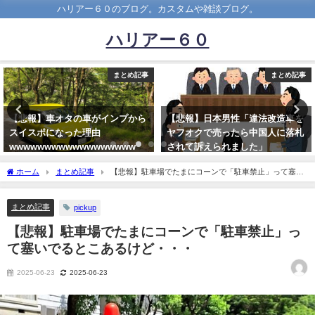
ハリアー６０のブログ。カスタムや雑談ブログ。
ハリアー６０
まとめ記事
まとめ記事
【悲報】車オタの車がインプから
【悲報】日本男性「違法改造車を
スイスポになった理由
ヤフオクで売ったら中国人に落札
wwwwwwwwwwwwwwwwww
されて訴えられました」
2021-02-28
2023-06-02
ホーム
まとめ記事
【悲報】駐車場でたまにコーンで「駐車禁止」って塞い
でるとこあるけど・・・
まとめ記事
pickup
【悲報】駐車場でたまにコーンで「駐車禁止」っ
て塞いでるとこあるけど・・・
2025-06-23
2025-06-23