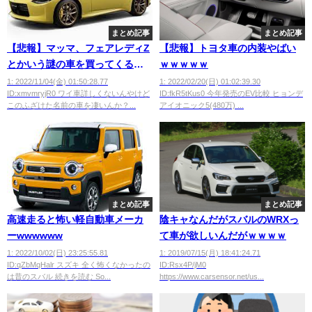
まとめ記事
まとめ記事
【悲報】マッマ、フェアレディZ
【悲報】トヨタ車の内装やばい
とかいう謎の車を買ってくる
ｗｗｗｗｗ
www
1: 2022/11/04(金) 01:50:28.77
1: 2022/02/20(日) 01:02:39.30
ID:xmvmryjR0 ワイ車詳しくないんやけど
ID:fkR5tKus0 今年発売のEV比較 ヒョンデ
このふざけた名前の車を凄いんか？...
アイオニック5(480万) ...
まとめ記事
まとめ記事
高速走ると怖い軽自動車メーカ
陰キャなんだがスバルのWRXっ
ーwwwwww
て車が欲しいんだがｗｗｗｗ
1: 2022/10/02(日) 23:25:55.81
1: 2019/07/15(月) 18:41:24.71
ID:qZbMqHalr スズキ 全く怖くなかったの
ID:Rsx4P/jM0
は昔のスバル 続きを読む So...
https://www.carsensor.net/us...