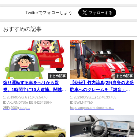
Twitterでフォローしよう
おすすめの記事
まとめ記事
まとめ記事
煽り運転する車をヘリから監
【悲報】竹内涼真(29)自身の迷惑
視。1時間半に10人逮捕。関越自
駐車へのクレームを「雑音」と
動車道
バッサリ
1: 2019/05/20(月) 10:09:54.40
1: 2023/03/25(土) 12:48:33.435
ID:AKqRNDfN0● BE:842343564-
ID:BWjM4TYb0
2BP(2000) sssp...
https://topics.smt.docomo.n...