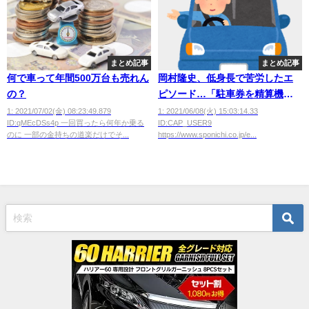
まとめ記事
まとめ記事
何で車って年間500万台も売れん
岡村隆史、低身長で苦労したエ
の？
ピソード…「駐車券を精算機に
入れる際、めいっぱい腕を伸ば
1: 2021/07/02(金) 08:23:49.879
1: 2021/06/08(火) 15:03:14.33
ID:qMEcDSs4p 一回買ったら何年か乗る
ID:CAP_USER9
さないと届かない」
のに 一部の金持ちの道楽だけでそ...
https://www.sponichi.co.jp/e...