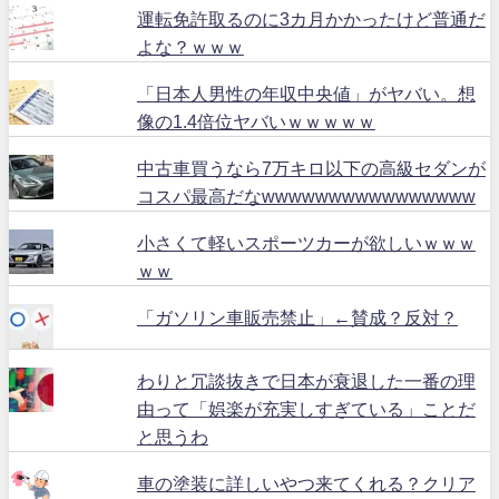
運転免許取るのに3カ月かかったけど普通だ
よな？ｗｗｗ
「日本人男性の年収中央値」がヤバい。想
像の1.4倍位ヤバいｗｗｗｗｗ
中古車買うなら7万キロ以下の高級セダンが
コスパ最高だなwwwwwwwwwwwwwwww
小さくて軽いスポーツカーが欲しいｗｗｗ
ｗｗ
「ガソリン車販売禁止」←賛成？反対？
わりと冗談抜きで日本が衰退した一番の理
由って「娯楽が充実しすぎている」ことだ
と思うわ
車の塗装に詳しいやつ来てくれる？クリア