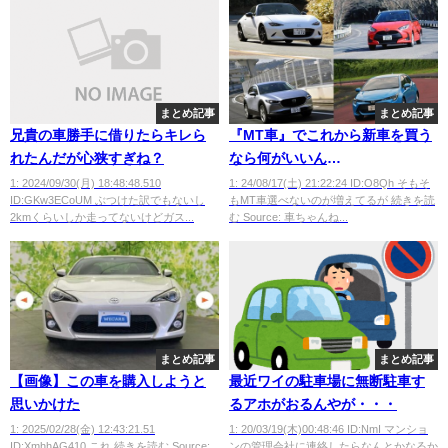
まとめ記事
まとめ記事
兄貴の車勝手に借りたらキレら
『MT車』でこれから新車を買う
れたんだが心狭すぎね？
なら何がいいん
だ？？？？？？？
1: 2024/09/30(月) 18:48:48.510
1: 24/08/17(土) 21:22:24 ID:O8Qh そもそ
ID:GKw3ECoUM ぶつけた訳でもないし
もMT車選べないのが増えてるが 続きを読
2kmくらいしか走ってないけどガス...
む Source: 車ちゃんね...
まとめ記事
まとめ記事
【画像】この車を購入しようと
最近ワイの駐車場に無断駐車す
思いかけた
るアホがおるんやが・・・
1: 2025/02/28(金) 12:43:21.51
1: 20/03/19(木)00:48:46 ID:NmI マンショ
ID:XmhhAG410 これ 続きを読む Source:
ンの管理会社に連絡したらなんとかなるか