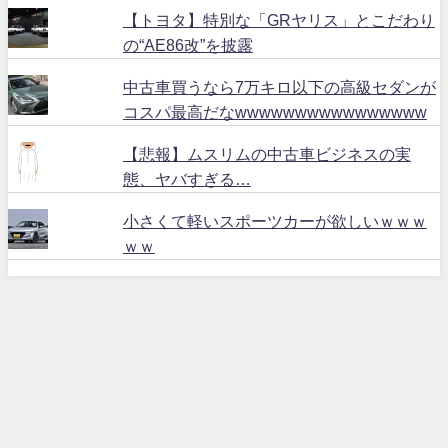
【トヨタ】特別な「GRヤリス」とこだわり
の“AE86改”を披露
中古車買うなら7万キロ以下の高級セダンが
コスパ最高だなwwwwwwwwwwwwwwww
【悲報】ムスリムの中古車ビジネスの実
態、ヤバすぎる…
小さくて軽いスポーツカーが欲しいｗｗｗ
ｗｗ
ハリアー６０ All Rights Reserved.