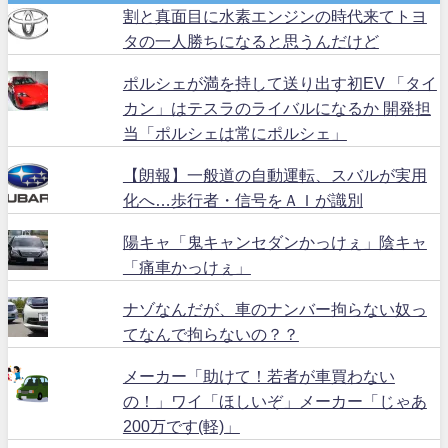
割と真面目に水素エンジンの時代来てトヨ
タの一人勝ちになると思うんだけど
ポルシェが満を持して送り出す初EV 「タイ
カン」はテスラのライバルになるか 開発担
当「ポルシェは常にポルシェ」
【朗報】一般道の自動運転、スバルが実用
化へ…歩行者・信号をＡＩが識別
陽キャ「鬼キャンセダンかっけぇ」陰キャ
「痛車かっけぇ」
ナゾなんだが、車のナンバー拘らない奴っ
てなんで拘らないの？？
メーカー「助けて！若者が車買わない
の！」ワイ「ほしいぞ」メーカー「じゃあ
200万です(軽)」