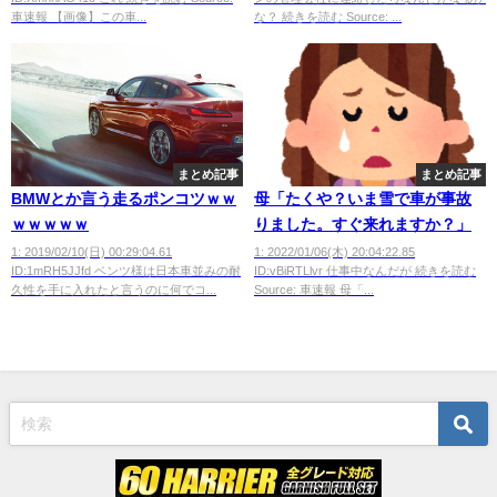
車速報 【画像】この車...
な？ 続きを読む Source: ...
まとめ記事
まとめ記事
BMWとか言う走るポンコツｗｗ
母「たくや？いま雪で車が事故
ｗｗｗｗｗ
りました。すぐ来れますか？」
1: 2019/02/10(日) 00:29:04.61
1: 2022/01/06(木) 20:04:22.85
ID:1mRH5JJfd ベンツ様は日本車並みの耐
ID:vBiRTLlvr 仕事中なんだが 続きを読む
久性を手に入れたと言うのに何でコ...
Source: 車速報 母「...