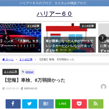
ハリアー６０のブログ。カスタムや雑談ブログ。
ハリアー６０
まとめ記事
まとめ記事
車が廃車になったんやがデートで
【悲報】日産リーフがディーラー
レンタカーだとバレない方法って
に突っ込む、自動ブレーキ作動せ
あるか？
ずｗｗｗ
2020-11-22
2020-05-06
ホーム
まとめ記事
【悲報】車検、8万弱掛かった
まとめ記事
pickup
【悲報】車検、8万弱掛かった
2025-03-15
2025-03-15
LINE