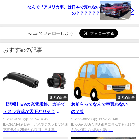
なんで『アメリカ車』は日本で売れない
の？？？？？？
Twitterでフォローしよう
おすすめの記事
まとめ記事
まとめ記事
【悲報】EVの充電規格、ガチで
お前らってなんで車買わない
テスラ方式が天下とりそう
の？笑
wwwwww
1: 2023/07/19(水) 23:54:34.45
1: 2022/06/29(水) 19:57:22.146
ID:Cb1NIvk9 日産、北米でテスラＥＶ急速
ID:cOqy8LUirNIKU 都内に住んでるわけで
充電規格を25年から採用 日本車...
もない癖にな 続きを読む ...