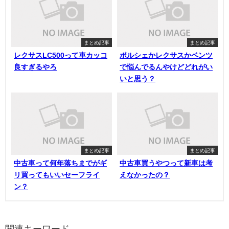
まとめ記事
まとめ記事
レクサスLC500って車カッコ
ポルシェかレクサスかベンツ
良すぎるやろ
で悩んでるんやけどどれがい
いと思う？
まとめ記事
まとめ記事
中古車って何年落ちまでがギ
中古車買うやつって新車は考
リ買ってもいいセーフライ
えなかったの？
ン？
関連キーワード