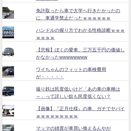
免許取ったら車で大学へ行きたかったの
に、車通学禁止だったｗｗｗｗｗｗ
ハンドルの握り方でわかる性格診断ｗｗｗ
ｗｗｗｗ
【悲報】ぼくの愛車、三万五千円の価値し
かなかったwwwwwwww
ワイちゃんのフィットの車検費用
が・・・・・
撮り鉄は民度低いけど「あの車の車種は
～」って詳しい奴も民度低くない？
【画像】『正月仕様』の車、ガチでヤバイ
ｗｗｗｗｗｗｗｗｗ
マッマの姉貴が車買い換えるんやが