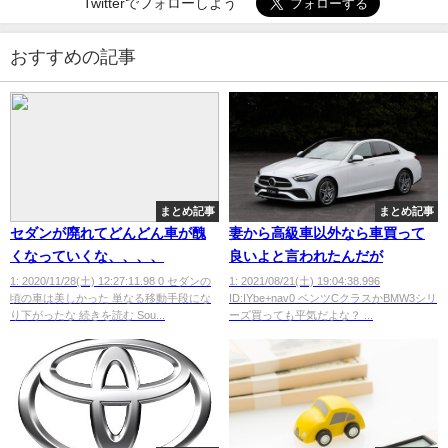
Twitterでフォローしよう
おすすめの記事
まとめ記事
まとめ記事
セダンが廃れてどんどん車が醜
妻から高級車以外なら車買って
くなっていくな、、、、
良いよと言われたんだが
1: 2020/11/28(土) 12:27:11.98 0 セダンの
1: 2021/08/21(土) 19:04:38.996
頃の車は美しかった 単なる移動手段にな
ID:IYbe+nav0 ベンツCクラスかBMW3シリ
り下がったな 続きを読む Sou...
ーズ買っても平気だよな？ ...