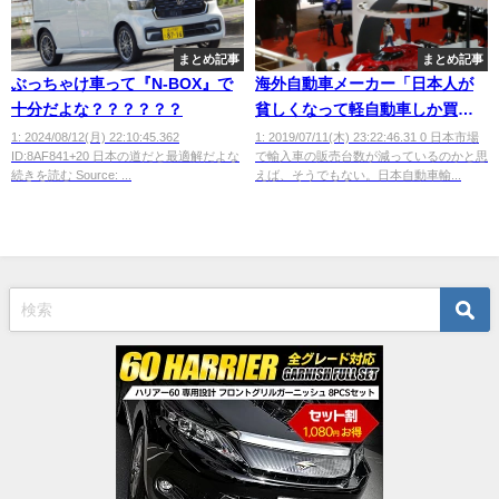
まとめ記事
まとめ記事
ぶっちゃけ車って『N-BOX』で
海外自動車メーカー「日本人が
十分だよな？？？？？？
貧しくなって軽自動車しか買わ
なくなった」
1: 2024/08/12(月) 22:10:45.362
1: 2019/07/11(木) 23:22:46.31 0 日本市場
ID:8AF841+20 日本の道だと最適解だよな
で輸入車の販売台数が減っているのかと思
続きを読む Source: ...
えば、そうでもない。日本自動車輸...