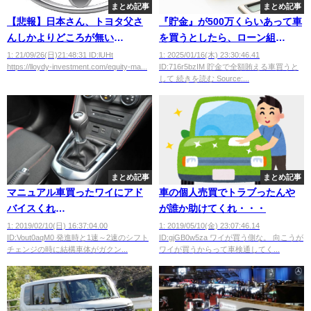
まとめ記事
まとめ記事
【悲報】日本さん、トヨタ父さ
『貯金』が500万くらいあって車
んしかよりどころが無い
を買うとしたら、ローン組
wwwwwwww
む？？？？
1: 21/09/26(日)21:48:31 ID:lUHt
1: 2025/01/16(木) 23:30:46.41
https://lloydy-investment.com/equity-ma...
ID:716r5bzIM 貯金で全額賄える車買うと
して 続きを読む Source:...
まとめ記事
まとめ記事
マニュアル車買ったワイにアド
車の個人売買でトラブったんや
バイスくれ
が誰か助けてくれ・・・
wwwwwwwwwwwwwwww
1: 2019/02/10(日) 16:37:04.00
1: 2019/05/10(金) 23:07:46.14
ID:Vout0aqM0 発進時と1速～2速のシフト
ID:gjGB0w5za ワイが買う側な。 向こうが
チェンジの時に結構車体がガクン...
ワイが買うからって車検通してく...