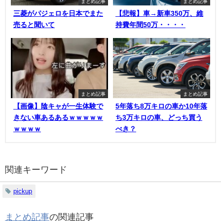
まとめ記事
まとめ記事
三菱がパジェロを日本でまた
【悲報】車→新車350万、維
売ると聞いて
持費年間50万・・・・
まとめ記事
まとめ記事
【画像】陰キャが一生体験で
5年落ち8万キロの車か10年落
きない車あるあるｗｗｗｗｗ
ち3万キロの車、どっち買う
ｗｗｗｗ
べき？
関連キーワード
pickup
まとめ記事
の関連記事