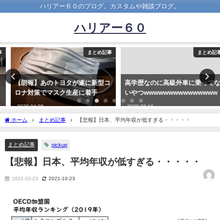
ハリアー６０のブログ。カスタムや雑談ブログ。
ハリアー６０
まとめ記事
まとめ記事
【朗報】あのトヨタが遂に新型コ
高学歴なのに高級外車に乗ってな
ロナ対策でマスク生産に着手
いやつwwwwwwwwwwwwwww
2020-04-09
2020-08-16
ホーム
まとめ記事
【悲報】日本、平均年収が低すぎる・・・・・
まとめ記事
pickup
【悲報】日本、平均年収が低すぎる・・・・・
2021-10-23
2021-10-23