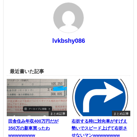
lvkbshy086
最近書いた記事
まとめ記事
まとめ記事
田舎住み年収400万円だが
右折する時に対向車がすげえ
350万の新車買ったわ
勢いでスピード上げて右折さ
wwwwwwww
せないマンwwwwwwww