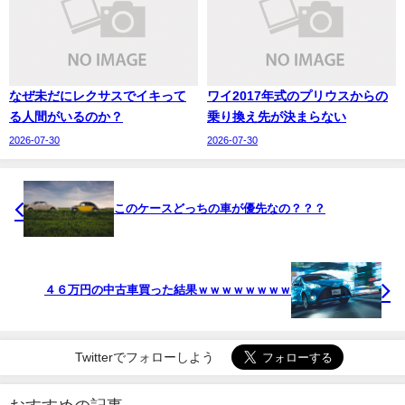
なぜ未だにレクサスでイキって
ワイ2017年式のプリウスからの
る人間がいるのか？
乗り換え先が決まらない
2026-07-30
2026-07-30
このケースどっちの車が優先なの？？？
４６万円の中古車買った結果ｗｗｗｗｗｗｗｗ
Twitterでフォローしよう