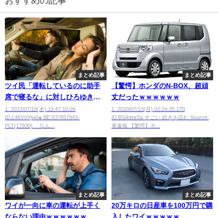
おすすめの記事
まとめ記事
まとめ記事
ツイ民「運転しているのに助手
【驚愕】ホンダのN-BOX、超頑
席で寝るな」に対しひろゆき
丈だったｗｗｗｗｗｗ
「運転にうるさいから寝てろ」
1: 2023/07/19(水) 19:47:10.09
1: 2020/07/13(月) 02:24:35.170
ID:L46YVYjw0● BE:837857943-
ID:BS/klmrSa すごい 続きを読む Source:
論争勃発
PLT(17930) 「なん...
車速報 【驚愕】ホ...
まとめ記事
まとめ記事
ワイが一向に車の運転が上手く
20万キロの日産車を100万円で購
ならない理由ｗｗｗｗｗｗ
入したワイｗｗｗｗｗ