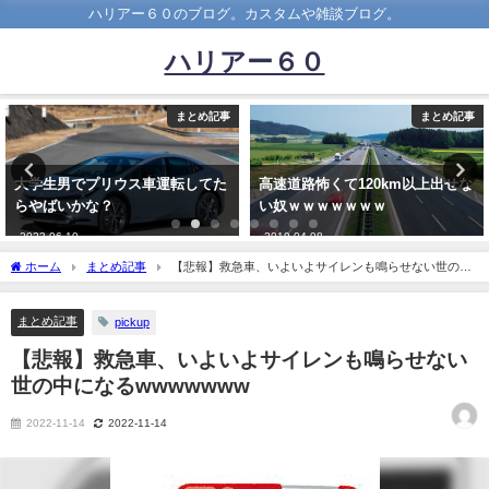
ハリアー６０のブログ。カスタムや雑談ブログ。
ハリアー６０
まとめ記事
まとめ記事
高速道路怖くて120km以上出せな
ワイ長距離トラック運転手正直コ
い奴ｗｗｗｗｗｗｗ
ロナ終わってほしくない
2019-04-08
2020-05-12
ホーム
まとめ記事
【悲報】救急車、いよいよサイレンも鳴らせない世の中
になるwwwwwww
まとめ記事
pickup
【悲報】救急車、いよいよサイレンも鳴らせない
世の中になるwwwwwww
2022-11-14
2022-11-14