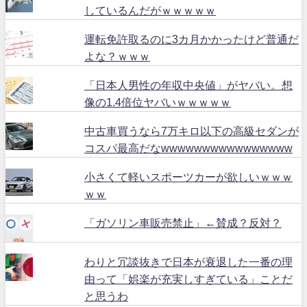
しているんだがｗｗｗｗｗ
運転免許取るのに3カ月かかったけど普通だ
よな？ｗｗｗ
「日本人男性の年収中央値」がヤバい。想
像の1.4倍位ヤバいｗｗｗｗｗ
中古車買うなら7万キロ以下の高級セダンが
コスパ最高だなwwwwwwwwwwwwwwww
小さくて軽いスポーツカーが欲しいｗｗｗ
ｗｗ
「ガソリン車販売禁止」←賛成？反対？
わりと冗談抜きで日本が衰退した一番の理
由って「娯楽が充実しすぎている」ことだ
と思うわ