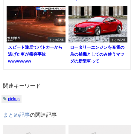
まとめ記事
まとめ記事
スピード違反でパトカーから
ロータリーエンジンを充電の
逃げた車が衝突事故
為の補機としてのみ使うマツ
wwwwwww
ダの新型車って
関連キーワード
pickup
まとめ記事
の関連記事