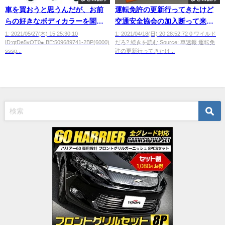
車を買おうと思うんだが、お前
運転免許の更新行ってきたけど
らの好きなボディカラーを聞き
交通安全協会の加入断って来た
たい
ぜｗｗｗｗｗ
1: 2021/05/27(木) 15:25:30.10
1: 2021/04/18(日) 20:28:52.72 0 ワイルド
ID:qtDe5vOT0● BE:509689741-2BP(6000)
だろ? 続きを読む Source: 車速報 運転免
sssp...
許の更新行ってきたけ...