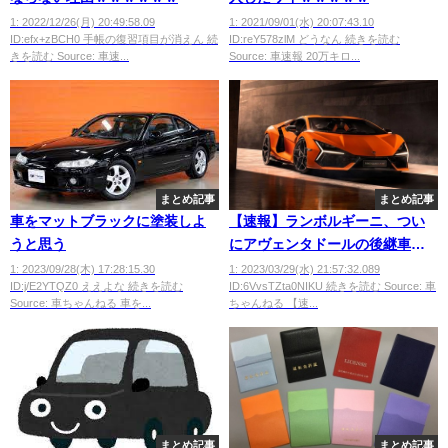
1: 2022/12/26(月) 20:49:58.09
1: 2021/09/01(水) 20:07:43.10
ID:efx+zBCH0 手帳の復習項目が消えん 続
ID:reY578zlM どうなん 続きを読む
きを読む Source: 車速...
Source: 車速報 20万キロ...
まとめ記事
まとめ記事
車をマットブラックに塗装しよ
【速報】ランボルギーニ、つい
うと思う
にアヴェンタドールの後継車を
発表wwwwwwwww
1: 2023/09/28(木) 17:28:15.30
1: 2023/03/29(水) 21:57:32.089
ID:j/E2YTQZ0 ええよな 続きを読む
ID:6VvsTZta0NIKU 続きを読む Source: 車
Source: 車ちゃんねる 車を...
ちゃんねる 【速...
まとめ記事
まとめ記事