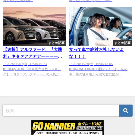
ちゃんねる 絶対煽...
突っ込むわ 続きを読む Sou...
まとめ記事
まとめ記事
【速報】アルファード、『大勝
女って車で絶対お礼しないよ
利』キタァアアアアーーーーー
な！！！
ー！！！！！！
1: 2025/03/07(金) 12:38:49.73
1: 2020/08/29(土) 19:46:13.05
ID:1iXXp6+O0 【新車販売台数ランキン
ID:dj28hA+E0NIKU 運転ワイ「あ、あの
グ】トヨタ「アルファード」の人気が...
車、店の駐車場から出て右に曲が...