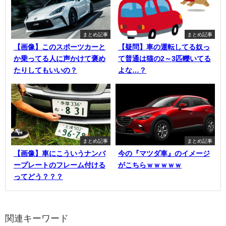
まとめ記事
まとめ記事
【画像】このスポーツカーと
【疑問】車の運転してる奴っ
か乗ってる人に声かけて褒め
て普通は猫の2～3匹轢いてる
たりしてもいいの？
よな…？
まとめ記事
まとめ記事
【画像】車にこういうナンバ
今の『マツダ車』のイメージ
ープレートのフレーム付ける
がこちらｗｗｗｗｗ
ってどう？？？
関連キーワード