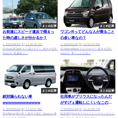
まとめ記事
まとめ記事
お前達にスピード違反で捕まっ
ワゴンRってどんな人が乗ること
た時の虚しさが分かるか？
の多い車なの？
1: 2021/06/22(火) 11:30:25.321
1: 2020/01/20(月) 12:59:23.959
ID:KsaLfESaM もう消えたい… 続きを読む
ID:AAhvb8tm0 どんなやつ？ 続きを読む
Source: 車速報 お...
Source: 車ちゃんねる...
まとめ記事
まとめ記事
絶対煽られない車
社用車がプリウスになったんだ
wwwwwwwwwwwww
がすげぇ運転しにくいなこの車
ｗｗｗｗｗｗｗ
1: 2019/03/21(木) 17:52:27.667
1: 2020/01/14(火) 12:31:50.778
ID:hjBqvcgDp 何？ 続きを読む Source: 車
ID:Ih3FQH+Fa そりゃジジィがコンビニに