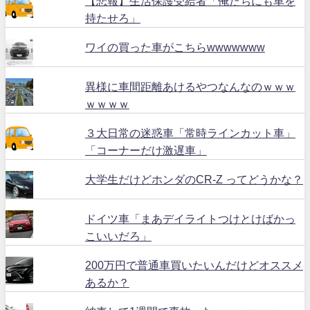
【悲報】生活保護受給者「俺たちにも車を
持たせろ」
ワイの買った車がこちらwwwwwww
異様に車間距離あけるやつなんなのｗｗｗ
ｗｗｗｗ
３大日常の迷惑車「常時ラインカット車」
「コーナーだけ激遅車」
大学生だけどホンダのCR-Z ってどうかな？
ドイツ車「まあデイライトつけとけばかっ
こいいだろ」
200万円で普通車買いたいんだけどオススメ
あるか？