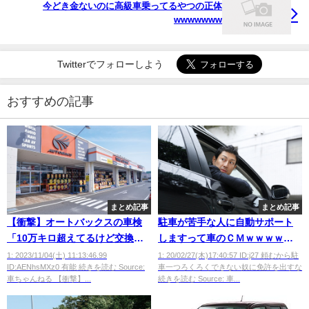
今どき金ないのに高級車乗ってるやつの正体
wwwwwww
Twitterでフォローしよう
おすすめの記事
まとめ記事
まとめ記事
【衝撃】オートバックスの車検
駐車が苦手な人に自動サポート
「10万キロ超えてるけど交換義
しますって車のＣＭｗｗｗｗｗ
務はないからお客さんに任せま
ｗ
1: 2023/11/04(土) 11:13:46.99
1: 20/02/27(木)17:40:57 ID:j27 頼むから駐
ID:AENhsMXz0 有能 続きを読む Source:
車一つろくろくできない奴に免許を出すな
す！」←これｗｗｗｗ
車ちゃんねる 【衝撃】...
続きを読む Source: 車...