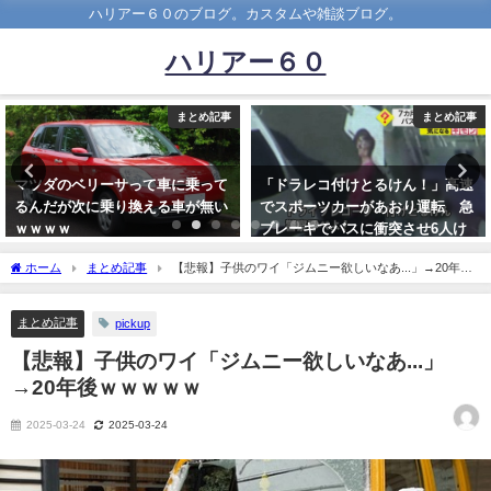
ハリアー６０のブログ。カスタムや雑談ブログ。
ハリアー６０
まとめ記事
まとめ記事
「ドラレコ付けとるけん！」高速
日本人って基本的に日本車とドイ
でスポーツカーがあおり運転 急
ツ車しか乗らんよな
ブレーキでバスに衝突させ6人け
wwwwwwwwwwwwww
が 60歳男、逮捕→釈放→起訴
2020-05-13
ホーム
まとめ記事
【悲報】子供のワイ「ジムニー欲しいなあ...」→20年後
2023-10-16
ｗｗｗｗｗ
まとめ記事
pickup
【悲報】子供のワイ「ジムニー欲しいなあ...」
→20年後ｗｗｗｗｗ
2025-03-24
2025-03-24