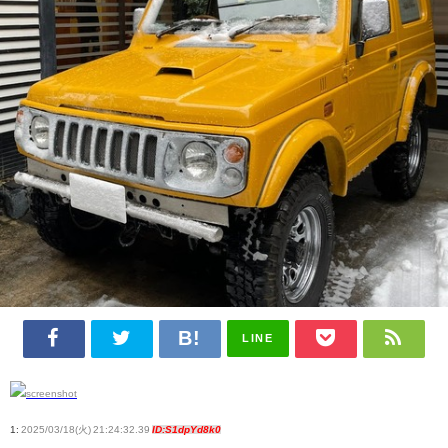
LINE
1:
2025/03/18(火) 21:24:32.39
ID:S1dpYd8k0