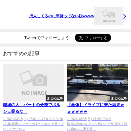
成人してるのに車持ってない奴wwww
Twitterでフォローしよう
おすすめの記事
まとめ記事
まとめ記事
職場の人「パートの分際でポル
【画像】ドライブに来た結果ｗ
シェ乗るな」
ｗｗｗｗｗ
1: 2024/03/28(木) 07:01:21.75 0 2021/4/26
1: 2021/12/05(日) 13:45:07.640
19:30 職場で パートの女がポルシェ乗って
ID:4G/EmxiKa クッソ寒いんだが 続きを読
た！パートの...
む Source: 車速報 ...