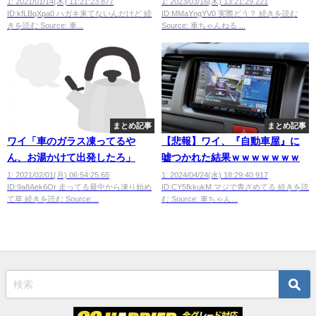
る？？
1: 2021/01/14(木) 11:21:23.877
1: 2023/03/16(木) 13:21:29.221
ID:kfLBqXpa0 ハガキ来てないんだけど 続
ID:MMaYngYV0 実際どう？ 続きを読む
きを読む Source: 車...
Source: 車ちゃんねる ...
まとめ記事
まとめ記事
ワイ「車のガラス凍ってるや
【悲報】ワイ、『自動車屋』に
ん、お湯かけて出発したろ」
嘘つかれた結果ｗｗｗｗｗｗｗ
1: 2021/02/01(月) 06:54:25.65
1: 2024/04/24(水) 18:29:40.917
ID:9a8Aek6Or 走ってる最中から凍り始め
ID:CY5fkkukM マジで青ざめてる 続きを読
て草 続きを読む Source:...
む Source: 車ちゃん...