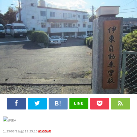
LINE
1:
25/03/21(金) 13:25:10
ID:ODgR