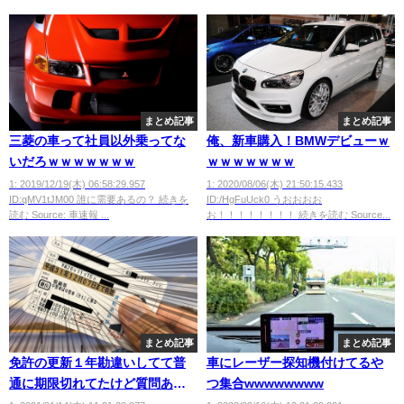
まとめ記事
まとめ記事
三菱の車って社員以外乗ってな
俺、新車購入！BMWデビューｗ
いだろｗｗｗｗｗｗｗ
ｗｗｗｗｗｗｗ
1: 2019/12/19(木) 06:58:29.957
1: 2020/08/06(木) 21:50:15.433
ID:qMV1tJM00 誰に需要あるの？ 続きを
ID:/HgFuUck0 うおおおお
読む Source: 車速報 ...
お！！！！！！！！ 続きを読む Source...
まとめ記事
まとめ記事
免許の更新１年勘違いしてて普
車にレーザー探知機付けてるや
通に期限切れてたけど質問あ
つ集合wwwwwwww