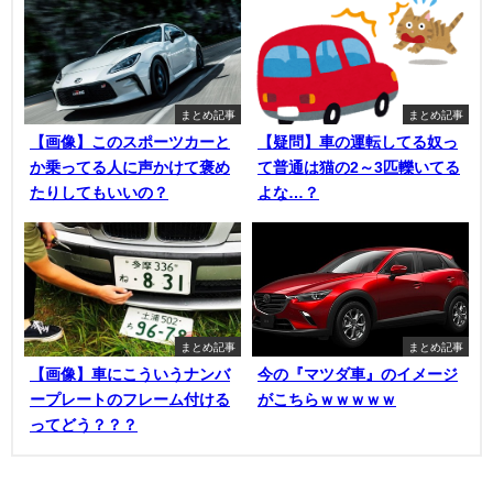
まとめ記事
まとめ記事
【画像】このスポーツカーと
【疑問】車の運転してる奴っ
か乗ってる人に声かけて褒め
て普通は猫の2～3匹轢いてる
たりしてもいいの？
よな…？
まとめ記事
まとめ記事
【画像】車にこういうナンバ
今の『マツダ車』のイメージ
ープレートのフレーム付ける
がこちらｗｗｗｗｗ
ってどう？？？