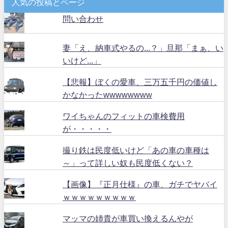
人気の投稿とページ
問い合わせ
妻「え、納車式やるの...？」旦那「まぁ、い
いけど...」
【悲報】ぼくの愛車、三万五千円の価値し
かなかったwwwwwwww
ワイちゃんのフィットの車検費用
が・・・・・
撮り鉄は民度低いけど「あの車の車種は
～」って詳しい奴も民度低くない？
【画像】『正月仕様』の車、ガチでヤバイ
ｗｗｗｗｗｗｗｗｗ
マッマの姉貴が車買い換えるんやが