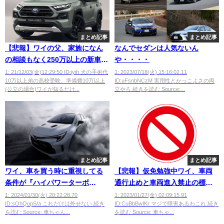
まとめ記事
まとめ記事
【悲報】ワイの父、家族になん
なんでセダンは人気ないん
の相談もなく250万以上の新車を
や・・・・
購入
1: 21/12/03(金)12:29:50 ID:iyih 犬の手術代
1: 2023/07/18(火) 15:16:02.11
10万以上弟の高校受験、準備費10万以上
ID:uFsnbNCzM 実用性とかっこよさの両
(公立の場合)ワイが知るだけ...
立やろ 続きを読む Source:...
まとめ記事
まとめ記事
ワイ、車を買う時に重視してる
【悲報】仮免勉強中ワイ、車両
条件が『ハイパワーターボ
通行止めと車両進入禁止の標識
+4WD』なんだけどｗｗｗｗｗｗ
が覚えられない
1: 2024/01/30(火) 20:22:28.70
1: 2023/01/27(金) 02:09:15.91
ID:sOhQopS/a これだけは外せない 続き
ID:CuBbBwIKr マジで障害あるわこれ 続き
を読む Source: 車ちゃん...
を読む Source: 車ちゃ...