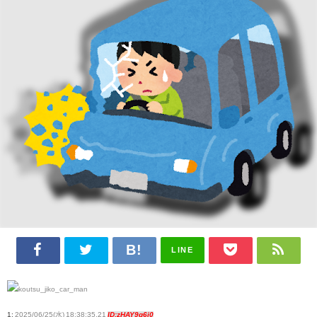
LINE
1:
2025/06/25(水) 18:38:35.21
ID:zHAY9q6i0