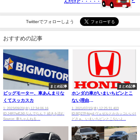
んだけど・・・・・
Twitterでフォローしよう
おすすめの記事
まとめ記事
まとめ記事
ビッグモーター、車あんまりな
ホンダの車がいまいちピンとこ
くてスッカスカ
ない理由
wwwwwwwwwwwwwwwwwww
1: 2023/09/20(水) 12:34:06.16
1: 2021/07/15(木) 12:25:31.403
ID:J4R7wEJi0 なんでなん？ 続きを読む
ID:8Q27F4oyd ヴェゼルとかカッコいいけ
Source: 車ちゃんねる ...
どさぁ、いまいちピンとこないよ...