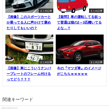
まとめ記事
まとめ記事
【画像】このスポーツカーと
【疑問】車の運転してる奴っ
か乗ってる人に声かけて褒め
て普通は猫の2～3匹轢いてる
たりしてもいいの？
よな…？
まとめ記事
まとめ記事
【画像】車にこういうナンバ
今の『マツダ車』のイメージ
ープレートのフレーム付ける
がこちらｗｗｗｗｗ
ってどう？？？
関連キーワード