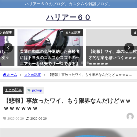
ハリアー６０のブログ。カスタムや雑談ブログ。
ハリアー６０
まとめ記事
まとめ記事
普通自動車の免許返納した高齢者
【朗報】ワイ、車の凍結対策に天
にはトヨタのコムスかスズキのセ
才的な案を思いつくｗｗｗｗｗｗ
ニアカーを格安でリースできるよ
ｗｗｗｗｗ
うにしてみてはどうだろうか
2022-02-03
ホーム
まとめ記事
【悲報】事故ったワイ、もう限界なんだけどｗｗｗｗｗ
2023-03-03
ｗｗｗ
まとめ記事
pickup
【悲報】事故ったワイ、もう限界なんだけどｗｗ
ｗｗｗｗｗｗ
2025-06-26
2025-06-26