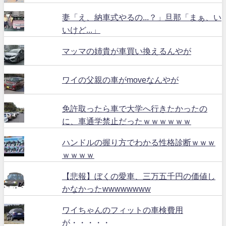
妻「え、納車式やるの...？」旦那「まぁ、い
いけど...」
マッマの姉貴が車買い換えるんやが
ワイの父親の車がmoveなんやが
免許取ったら車で大学へ行きたかったの
に、車通学禁止だったｗｗｗｗｗｗ
ハンドルの握り方でわかる性格診断ｗｗｗ
ｗｗｗｗ
【悲報】ぼくの愛車、三万五千円の価値し
かなかったwwwwwwww
ワイちゃんのフィットの車検費用
が・・・・・