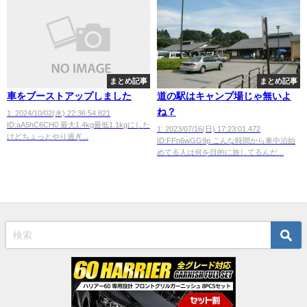
まとめ記事
まとめ記事
車をブーストアップしました
道の駅はキャンプ場じゃ無いよ
ね？
1: 2024/10/02(水) 22:36:54.821
ID:aA5hC6CH0 最大1.4kg最低1.1kgにした
1: 2023/07/16(日) 17:23:01.472
けどちょっとやり過ぎ...
ID:FFn6wGG9p こんな時間から車中泊始
めてる人は何を目的に旅してるんだ...