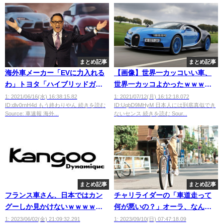
まとめ記事
まとめ記事
海外車メーカー「EVに力入れる
【画像】世界一カッコいい車、
わ」トヨタ「ハイブリッドガソ
世界一カッコよかったｗｗｗｗ
リン水素頑張るわ」
ｗｗｗ
1: 2021/06/16(水) 16:38:15.82
1: 2021/07/12(月) 16:12:18.072
ID:dlv0rnH4d もう終わりやん 続きを読む
ID:UqbD9MHyM 日本人には到底真似でき
Source: 車速報 海外...
ないセンス 続きを読む Sour...
まとめ記事
まとめ記事
フランス車さん、日本ではカン
チャリライダーの「車道走って
グーしか見かけないｗｗｗｗｗ
何が悪いの？」オーラ、なんな
ｗｗｗｗｗ
ん？
1: 2023/06/02(金) 21:09:32.291
1: 2023/09/10(日) 07:47:18.09