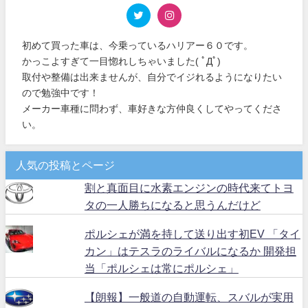
初めて買った車は、今乗っているハリアー６０です。
かっこよすぎて一目惚れしちゃいました( ﾟДﾟ)
取付や整備は出来ませんが、自分でイジれるようになりたい
ので勉強中です！
メーカー車種に問わず、車好きな方仲良くしてやってくださ
い。
人気の投稿とページ
割と真面目に水素エンジンの時代来てトヨ
タの一人勝ちになると思うんだけど
ポルシェが満を持して送り出す初EV 「タイ
カン」はテスラのライバルになるか 開発担
当「ポルシェは常にポルシェ」
【朗報】一般道の自動運転、スバルが実用