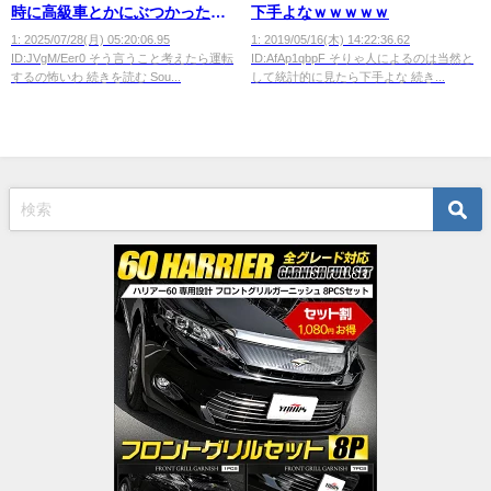
時に高級車とかにぶつかったら
下手よなｗｗｗｗｗ
どうする？？
1: 2025/07/28(月) 05:20:06.95
1: 2019/05/16(木) 14:22:36.62
ID:JVgM/Eer0 そう言うこと考えたら運転
ID:AfAp1qbpF そりゃ人によるのは当然と
するの怖いわ 続きを読む Sou...
して統計的に見たら下手よな 続き...