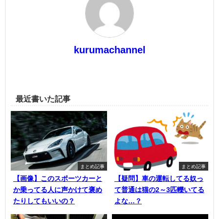
kurumachannel
最近書いた記事
まとめ記事
まとめ記事
【画像】このスポーツカーと
【疑問】車の運転してる奴っ
か乗ってる人に声かけて褒め
て普通は猫の2～3匹轢いてる
たりしてもいいの？
よな…？