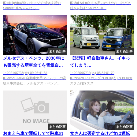
ID:sK4pVbaW0 いやマジで 続きを読む
ID:8cLivtLm0 まぁ悪いわけやないけどさ
Source: 車ちゃんねる ...
続きを読む Source: 車...
まとめ記事
まとめ記事
メルセデス・ベンツ、2030年に
【悲報】軽自動車さん、イキっ
も販売する新車全てを電気自動
てしまう
車にすると発表
wwwwwwwwwwwwwwww
1: 2021/07/23(金) 09:26:41.34
1: 2020/07/02(木) 05:34:01.79
ID:dlmaCK8R0 自動車大手ダイムラーの高
ID:ziNretER0 ホンダ N BOX(左) N BOXカ
級車事業会社、メルセデス・ベンツ...
スタム(右) スズ...
まとめ記事
まとめ記事
おまえら車で運転してて駐車の
女さんは否定するけど女は運転