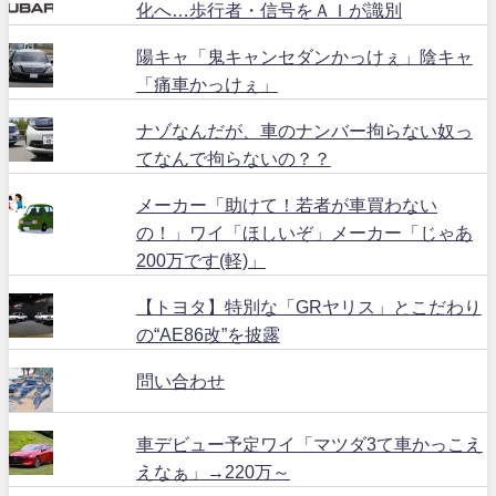
化へ…歩行者・信号をＡＩが識別
陽キャ「鬼キャンセダンかっけぇ」陰キャ
「痛車かっけぇ」
ナゾなんだが、車のナンバー拘らない奴っ
てなんで拘らないの？？
メーカー「助けて！若者が車買わない
の！」ワイ「ほしいぞ」メーカー「じゃあ
200万です(軽)」
【トヨタ】特別な「GRヤリス」とこだわり
の“AE86改”を披露
問い合わせ
車デビュー予定ワイ「マツダ3て車かっこえ
えなぁ」→220万～