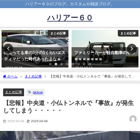
ハリアー６０のブログ。カスタムや雑談ブログ。
ハリアー６０
まとめ記事
まとめ記事
ファミリーカーが軽自動車のやつ
トヨタの期間工て色々言われてる
ｗｗｗｗｗｗｗ
けど最高だったわｗｗｗｗｗ
2023-02-13
2019-05-27
ホーム
まとめ記事
【悲報】中央道・小仏トンネルで『事故』が発生してし
まう・・・・・
まとめ記事
pickup
【悲報】中央道・小仏トンネルで『事故』が発生
してしまう・・・・・
2025-04-06
2025-04-06