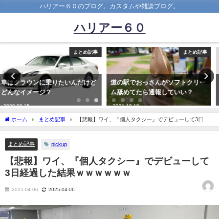
ハリアー６０のブログ。カスタムや雑談ブログ。
ハリアー６０
まとめ記事
まとめ記事
道の駅でおっさんがソフトクリー
赤信号なのにじりじり前進んでる
ム舐めてたら通報していい？
車いるよね
2021-10-19
2023-02-26
ホーム
まとめ記事
【悲報】ワイ、『個人タクシー』でデビューして3日経
過した結果ｗｗｗｗｗｗ
まとめ記事
pickup
【悲報】ワイ、『個人タクシー』でデビューして
3日経過した結果ｗｗｗｗｗｗ
2025-04-06
2025-04-06