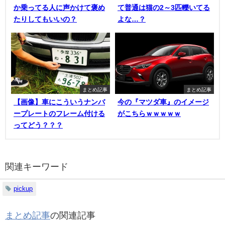
か乗ってる人に声かけて褒め
て普通は猫の2～3匹轢いてる
たりしてもいいの？
よな…？
まとめ記事
まとめ記事
【画像】車にこういうナンバ
今の『マツダ車』のイメージ
ープレートのフレーム付ける
がこちらｗｗｗｗｗ
ってどう？？？
関連キーワード
pickup
まとめ記事
の関連記事