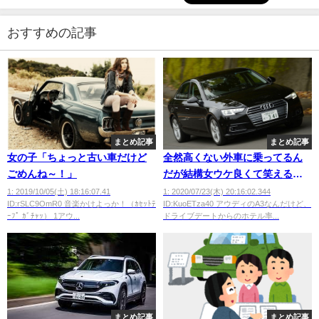
おすすめの記事
まとめ記事
まとめ記事
女の子「ちょっと古い車だけど
全然高くない外車に乗ってるん
ごめんね～！」
だが結構女ウケ良くて笑えるｗ
ｗｗｗｗ
1: 2019/10/05(土) 18:16:07.41
1: 2020/07/23(木) 20:16:02.344
ID:rSLC9OmR0 音楽かけよっか！（ｶｾｯﾄﾃ
ID:KuoETza40 アウディのA3なんだけど、
ｰﾌﾟ ｶﾞﾁｬｯ） 1アウ...
ドライブデートからのホテル率...
まとめ記事
まとめ記事