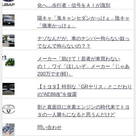
化へ…歩行者・信号をＡＩが識別
陽キャ「鬼キャンセダンかっけぇ」陰キャ
「痛車かっけぇ」
ナゾなんだが、車のナンバー拘らない奴っ
てなんで拘らないの？？
メーカー「助けて！若者が車買わない
の！」ワイ「ほしいぞ」メーカー「じゃあ
200万です(軽)」
【トヨタ】特別な「GRヤリス」とこだわり
の“AE86改”を披露
割と真面目に水素エンジンの時代来てトヨ
タの一人勝ちになると思うんだけど
問い合わせ