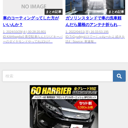
まとめ記事
まとめ記事
車のコーティングってした方が
ガソリンスタンドで車の洗車頼
いいんか？
んだら屋根のアンテナ折られた
んだが💢💢💢
1: 2024/10/29(火) 00:28:20.801
1: 2022/04/11(月) 16:33:53.195
ID:KAHhwp6s0 青空駐車なんだけどキーパ
ID:TrGyu4pyd ひでーじゃねーかよ 続きを
ーのダイヤモンドやってればおげ...
読む Source: 車速報...