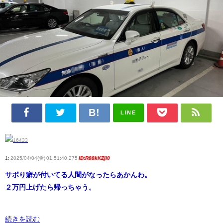
LINE
1:
2025/04/04(金) 01:51:40.275
ID:R88kKZji0
サボり癖が付いてる人間がなったらあかんわ。
２万円上げたら帰っちゃう。
続きを読む