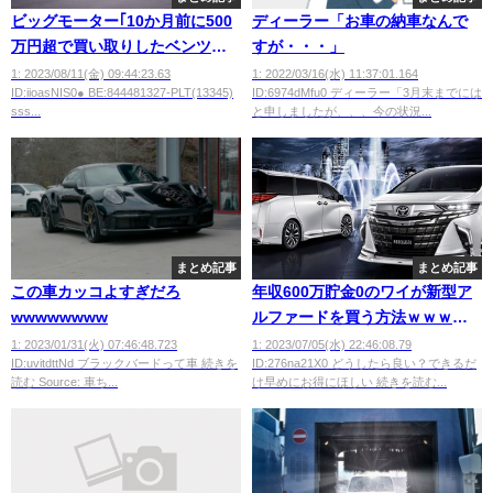
ビッグモーター｢10か月前に500
ディーラー「お車の納車なんで
万円超で買い取りしたベンツに
すが・・・」
冠水した跡がある。700万円払
1: 2023/08/11(金) 09:44:23.63
1: 2022/03/16(水) 11:37:01.164
ID:iioasNIS0● BE:844481327-PLT(13345)
ID:6974dMfu0 ディーラー「3月末までには
え｣
sss...
と申しましたが、、、今の状況...
まとめ記事
まとめ記事
この車カッコよすぎだろ
年収600万貯金0のワイが新型ア
wwwwwwww
ルファードを買う方法ｗｗｗｗ
ｗｗ
1: 2023/01/31(火) 07:46:48.723
1: 2023/07/05(水) 22:46:08.79
ID:uvitdttNd ブラックバードって車 続きを
ID:276na21X0 どうしたら良い？できるだ
読む Source: 車ち...
け早めにお得にほしい 続きを読む...