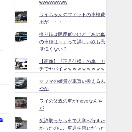
wwwwwwww
ワイちゃんのフィットの車検費
用が・・・・・
撮り鉄は民度低いけど「あの車
の車種は～」って詳しい奴も民
度低くない？
【画像】『正月仕様』の車、ガ
チでヤバイｗｗｗｗｗｗｗｗｗ
マッマの姉貴が車買い換えるん
やが
ワイの父親の車がmoveなんや
が
悩
免許取ったら車で大学へ行きた
かったのに、車通学禁止だった