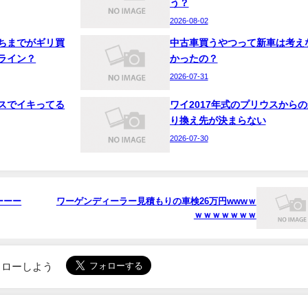
う？
2026-08-02
ちまでがギリ買
中古車買うやつって新車は考え
ライン？
かったの？
2026-07-31
スでイキってる
ワイ2017年式のプリウスからの
り換え先が決まらない
2026-07-30
ーーー
ワーゲンディーラー見積もりの車検26万円wwwｗ
ｗｗｗｗｗｗｗ
でフォローしよう