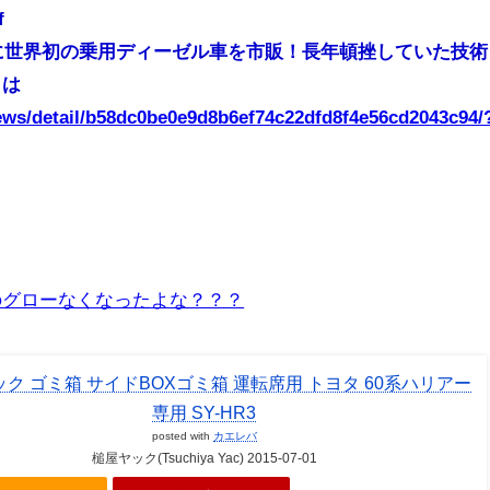
f
年に世界初の乗用ディーゼル車を市販！長年頓挫していた技術
とは
news/detail/b58dc0be0e9d8b6ef74c22dfd8f4e56cd2043c94/
のグローなくなったよな？？？
ク ゴミ箱 サイドBOXゴミ箱 運転席用 トヨタ 60系ハリアー
専用 SY-HR3
posted with
カエレバ
槌屋ヤック(Tsuchiya Yac) 2015-07-01