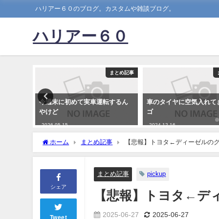
ハリアー６０のブログ。カスタムや雑談ブログ。
ハリアー６０
まとめ記事
まとめ記事
タクは採
今週末に初めて実車運転するん
車のタイヤに空気入れて
社「鉄オ
やけど
ゴ
←これｗ
2026-05-15
2024-12-16
ホーム
まとめ記事
【悲報】トヨタ←ディーゼルの
まとめ記事
pickup
シェア
【悲報】トヨタ←デ
2025-06-27
2025-06-27
Tweet