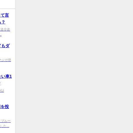
って言
ろ？
0 国道交差
.
ドもダ
+0 マジで理
い車1
w
IKU
円を投
f9 （ブルー
た...