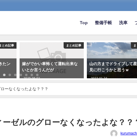
Top
整備手帳
洗車
まとめ記事
まとめ記事
ま
きたン
嫁がでかい車怖くて運転出来な
山の方までドライブして
いとか言うんだが
見に行こうかと思うｗ
2025-06-02
2022-01-24
グローなくなったよな？？？
ィーゼルのグローなくなったよな？？
kurumach