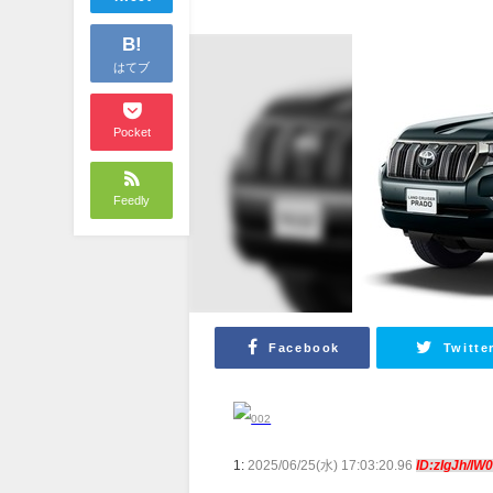
B!
はてブ
Pocket
Feedly
Facebook
Twitte
1:
2025/06/25(水) 17:03:20.96
ID:zIgJh/lW