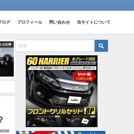
ブログ
プロフィール
問い合わせ
当サイトについて
とめ記事
まとめ記事
ま
星でも
【悲報】車のナンバー「·358」に
日産「じゃあなホンダ、売
してるやつｗｗｗｗｗｗ
車を作るしか能がない凡愚
2025-06-25
2025-02-06
？
annel