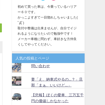
初めて買った車は、今乗っているハリア
ー６０です。
かっこよすぎて一目惚れしちゃいました(
ﾟДﾟ)
取付や整備は出来ませんが、自分でイジ
れるようになりたいので勉強中です！
メーカー車種に問わず、車好きな方仲良
くしてやってください。
人気の投稿とページ
問い合わせ
妻「え、納車式やるの...？」旦
那「まぁ、いいけど...」
【悲報】ぼくの愛車、三万五千
円の価値しかなかった