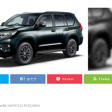
r
はてブ
Pocket
Feedly
0
● BE:194767121-PLT(13001)