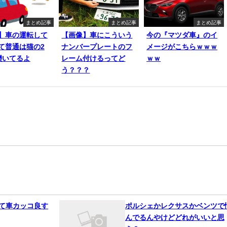
まとめ記事
まとめ記事
まとめ記事
】車の運転して
【画像】車にこういう
今の『マツダ車』のイ
て普通は猫の2
ナンバープレートのフ
メージがこちらｗｗｗ
轢いてるよ
レーム付けるってど
ｗｗ
う？？？
って車カッコ良す
ポルシェかレクサスかベンツで
んでるんやけどどれがいいと思