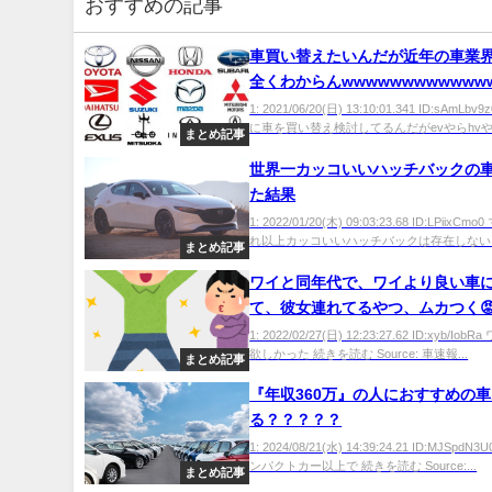
おすすめの記事
車買い替えたいんだが近年の車業
全くわからんwwwwwwwwwwww
1: 2021/06/20(日) 13:10:01.341 ID:sAmLb
に車を買い替え検討してるんだがevやらhvや.
まとめ記事
世界一カッコいいハッチバックの
た結果
1: 2022/01/20(木) 09:03:23.68 ID:LPiixCm
れ以上カッコいいハッチバックは存在しない 以
まとめ記事
ワイと同年代で、ワイより良い車
て、彼女連れてるやつ、ムカつく
1: 2022/02/27(日) 12:23:27.62 ID:xyb/Io
欲しかった 続きを読む Source: 車速報...
まとめ記事
『年収360万』の人におすすめの
る？？？？？
1: 2024/08/21(水) 14:39:24.21 ID:MJSpd
ンパクトカー以上で 続きを読む Source:...
まとめ記事