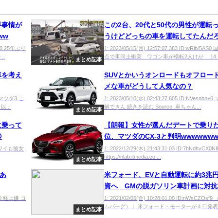
界事情が
この2台、20代と50代の男性が運転
ww
うけどどっちの車を運転してたんだ
v9z0 25年ぶり
1: 2023/05/15(月) 12:57:07.383 ID:wRih/5AS
..
点で車同士衝突 ワゴン車が横転2人けが 14..
まとめ記事
車を考え
SUVとかいうオンロードもオフロー
メな車がどうして人気なの？
o0 マツダ3 こ
1: 2023/05/10(水) 02:43:27.805 ID:NVesnbn
...
解できん 続きを読む Source: 車ちゃん...
まとめ記事
に乗って
【朗報】女性が選んだデートで乗りた

位、マツダのCX-3と判明wwwwww
bRa ワイも彼女
1: 2022/12/29(木) 21:43:31.03 ID:7hNdhvCX0N
https://nlab.itmedia.co....
まとめ記事
車あ
米フォード、EVと自動運転に約3兆
資へ GMの脱ガソリン車計画に対抗
N3U0 軽は嫌 コ
1: 2021/02/05(金) 10:28:01.00 ID:nWsCZOs
ムバーグ）： 米フォード・モーターが４日発表し
まとめ記事