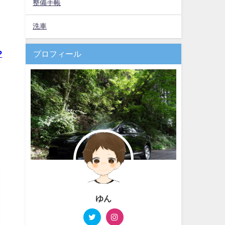
整備手帳
洗車
?
プロフィール
ゆん