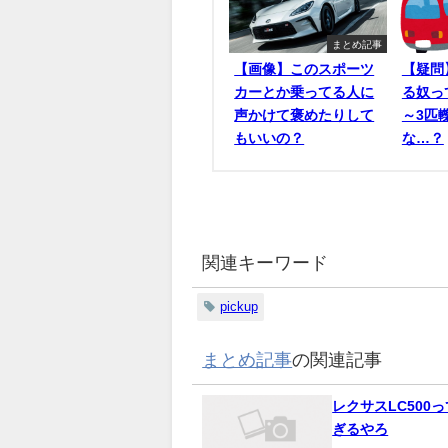
まとめ記事
【画像】このスポーツ
【疑問
カーとか乗ってる人に
る奴っ
声かけて褒めたりして
～3匹
もいいの？
な…？
関連キーワード
pickup
まとめ記事
の関連記事
レクサスLC500
ぎるやろ