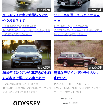
まとめ記事
まとめ記事
さっきワイに車で水飛沫かけた
ワイ、車を買ってしまうｗｗｗ
やつおる？？？
ｗｗ
1: 2023/06/02(金) 13:51:40.85
1: 2021/11/10(水) 23:05:49.58
ID:af+ISRUn0 ナンバー控えたからな 覚悟
ID:MYT2Xc29r クソガキだけど勢いで行っ
しろ 続きを読む Source...
ちゃった 続きを読む Sourc...
まとめ記事
まとめ記事
29歳年収340万だが車好きのお前
無骨なデザインで利便性のいい
らが本当に乗ってる車が気にな
車ない？
る
1: 2022/01/28(金) 22:11:38.750
1: 2022/01/16(日) 10:28:12.719
ID:8lN3TGDD0 お前らすぐ嘘松オークショ
ID:eSy+JQKX0 今思ってるのは プロボッ
ンはじめるからな 続きを読む ...
クス パトリオット rav4 ...