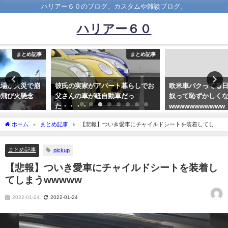
ハリアー６０のブログ。カスタムや雑談ブログ。
ハリアー６０
まとめ記事
まとめ記事
彼氏の実家がアパート暮らしでお
欧米車パクってる日本車乗ってる
父さんの車が軽自動車だっ
奴って恥ずかしくないの？
た・・・・
wwwwwwwwwww
2020-06-18
2020-05-28
ホーム
まとめ記事
【悲報】ついき愛車にチャイルドシートを装着してしま
うwwwww
まとめ記事
pickup
【悲報】ついき愛車にチャイルドシートを装着し
てしまうwwwww
2022-01-24
2022-01-24