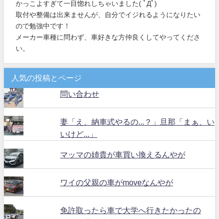
かっこよすぎて一目惚れしちゃいました( ﾟДﾟ)
取付や整備は出来ませんが、自分でイジれるようになりたい
ので勉強中です！
メーカー車種に問わず、車好きな方仲良くしてやってくださ
い。
人気の投稿とページ
問い合わせ
妻「え、納車式やるの...？」旦那「まぁ、い
いけど...」
マッマの姉貴が車買い換えるんやが
ワイの父親の車がmoveなんやが
免許取ったら車で大学へ行きたかったの