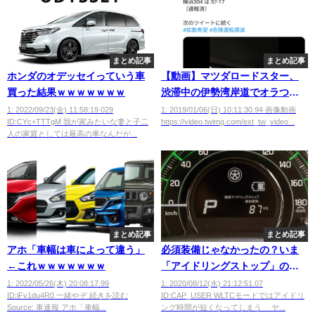
まとめ記事
まとめ記事
ホンダのオデッセイっていう車
【動画】マツダロードスター、
買った結果ｗｗｗｗｗｗｗ
渋滞中の伊勢湾岸道でオラつい
てしまう ｗｗｗｗｗｗｗｗｗｗ
1: 2022/09/23(金) 11:58:19.029
1: 2019/01/06(日) 10:11:30.94 画像動画
ID:CYc+TTTgM 我が家みたいな妻と子二
https://video.twimg.com/ext_tw_video...
人の家庭としては最高の車なんだが...
まとめ記事
まとめ記事
アホ「車幅は車によって違う」
必須装備じゃなかったの？いま
←これｗｗｗｗｗｗｗ
「アイドリングストップ」の
「不採用車」が増えている
1: 2022/05/26(木) 20:08:17.99
1: 2020/08/12(水) 21:12:51.07
ID:iFv1du4R0 一緒やぞ 続きを読む
ID:CAP_USER WLTCモードではアイドリ
Source: 車速報 アホ「車幅...
ング時間が短くなってしまう ヤ...