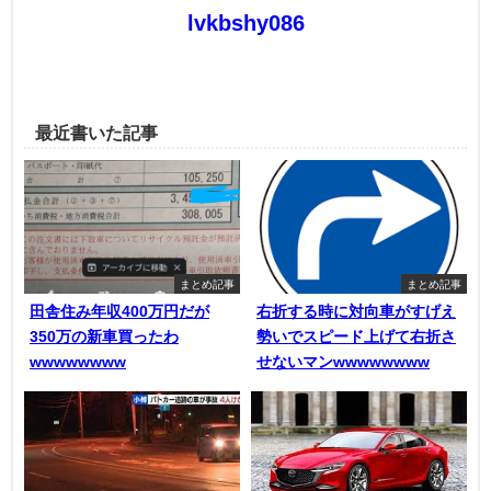
lvkbshy086
最近書いた記事
まとめ記事
まとめ記事
田舎住み年収400万円だが
右折する時に対向車がすげえ
350万の新車買ったわ
勢いでスピード上げて右折さ
wwwwwwww
せないマンwwwwwwww