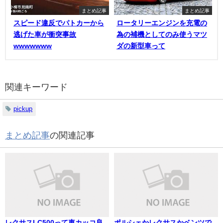
まとめ記事
まとめ記事
スピード違反でパトカーから
ロータリーエンジンを充電の
逃げた車が衝突事故
為の補機としてのみ使うマツ
wwwwwww
ダの新型車って
関連キーワード
pickup
まとめ記事
の関連記事
レクサスLC500って車カッコ良
ポルシェかレクサスかベンツで