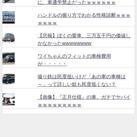
に、車通学禁止だったｗｗｗｗｗｗ
ハンドルの握り方でわかる性格診断ｗｗｗ
ｗｗｗｗ
【悲報】ぼくの愛車、三万五千円の価値し
かなかったwwwwwwww
ワイちゃんのフィットの車検費用
が・・・・・
撮り鉄は民度低いけど「あの車の車種は
～」って詳しい奴も民度低くない？
【画像】『正月仕様』の車、ガチでヤバイ
ｗｗｗｗｗｗｗｗｗ