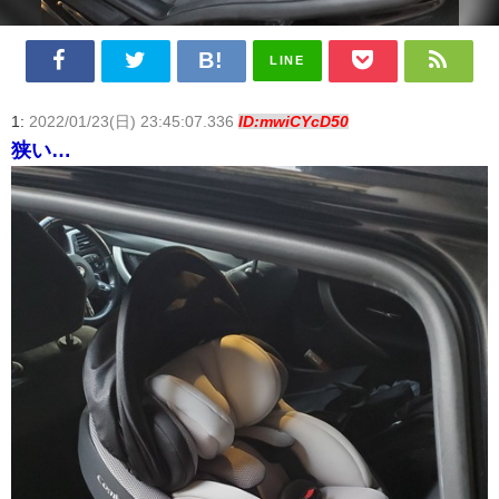
LINE
1:
2022/01/23(日) 23:45:07.336
ID:mwiCYcD50
狭い…