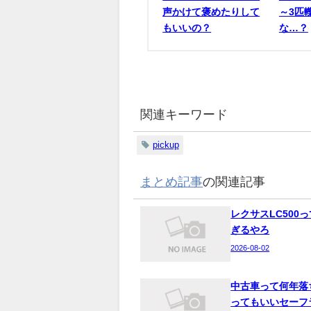
声かけて褒めたりして
～3匹
もいいの？
な…？
関連キーワード
pickup
まとめ記事
の関連記事
レクサスLC500
ぎるやろ
2026-08-02
中古車って何年落
ってもいいセーフ