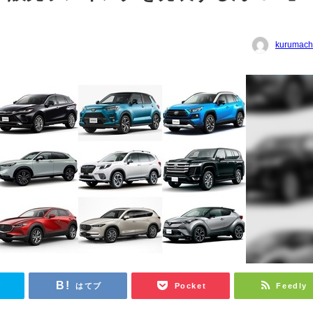
kurumach
r
はてブ
Pocket
Feedly