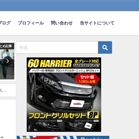
ブログ
プロフィール
問い合わせ
当サイトについて
とめ記事
まとめ記事
ま

【悲報】お前ら、このレベルの
車のバッテリー上がったわ
車すら買えないｗｗｗｗｗｗｗ
2025-11-30
ｗｗｗｗｗｗｗｗｗｗｗｗｗｗ
ｗｗｗｗｗｗｗｗｗｗｗｗｗｗ
ｗｗｗｗ
んゴ
2019-03-26
」
→