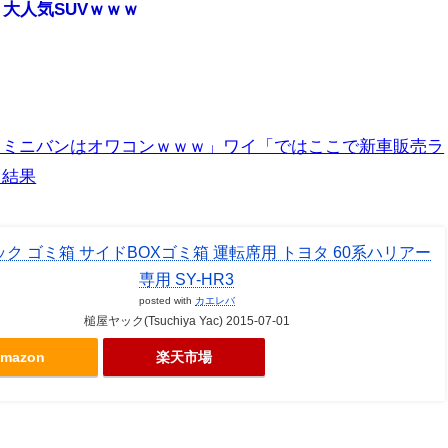
 大人気SUVｗｗｗ
！ミニバンはオワコンｗｗｗ」ワイ「ではここで新車販売ラ
→結果
ク ゴミ箱 サイドBOXゴミ箱 運転席用 トヨタ 60系ハリアー
専用 SY-HR3
posted with
カエレバ
槌屋ヤック(Tsuchiya Yac) 2015-07-01
mazon
楽天市場