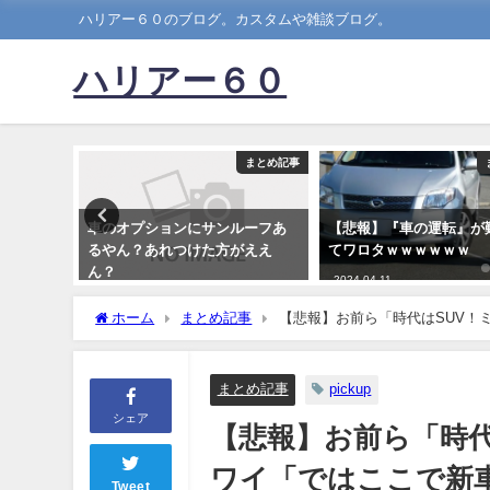
ハリアー６０のブログ。カスタムや雑談ブログ。
ハリアー６０
まとめ記事
まとめ記事
売るのや
車のオプションにサンルーフあ
【悲報】『車の運転』が
セダン買
るやん？あれつけた方がええ
てワロタｗｗｗｗｗｗ
ん？
2024-04-11
2025-01-31
ホーム
まとめ記事
【悲報】お前ら「時代はSUV！
ｗ」→結果
まとめ記事
pickup
シェア
【悲報】お前ら「時代
ワイ「ではここで新
Tweet