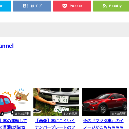
er
はてブ
Pocket
Feedly
annel
まとめ記事
まとめ記事
まとめ記事
】車の運転して
【画像】車にこういう
今の『マツダ車』のイ
て普通は猫の2
ナンバープレートのフ
メージがこちらｗｗｗ