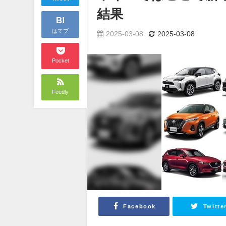
結果
B!
はてブ
2025-03-08
2025-03-08
Pocket
Feedly
Facebook
Twitte