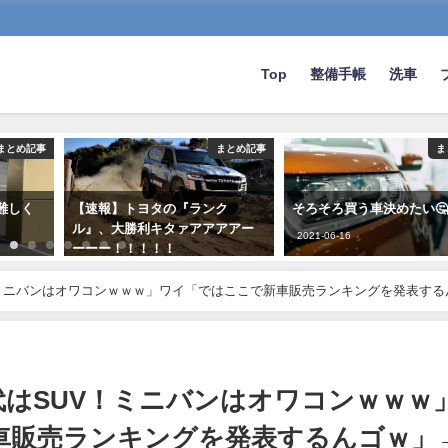
Top
整備手帳
洗車
まとめ記事
まとめ記事
ま
難しく
【速報】トヨタの『ランク
そろそろ買う車決めたい
ル』、大勝利キタァアアアアー
2021-06-16
ーーー！！！！！
2024-01-23
ミニバンはオワコンｗｗｗ」ワイ「ではここで新車販売ランキングを発表する
はSUV！ミニバンはオワコンｗｗｗ
車販売ランキングを発表するんゴｗ」