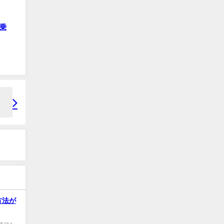
乗
方法が