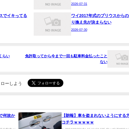
2026-07-31
スでイキってる
ワイ2017年式のプリウスからの
り換え先が決まらない
2026-07-30
くらい
免許取ってから今まで一回も駐車料金払ったこと
ない
でフォローしよう
故で何故か
【朗報】車を盗まれないようにする
コチラｗｗｗｗｗ