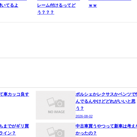
轢いてるよ
レーム付けるってど
ｗｗ
う？？？
って車カッコ良す
ポルシェかレクサスかベンツで
んでるんやけどどれがいいと思
う？
2026-08-02
ちまでがギリ買
中古車買うやつって新車は考え
ライン？
かったの？