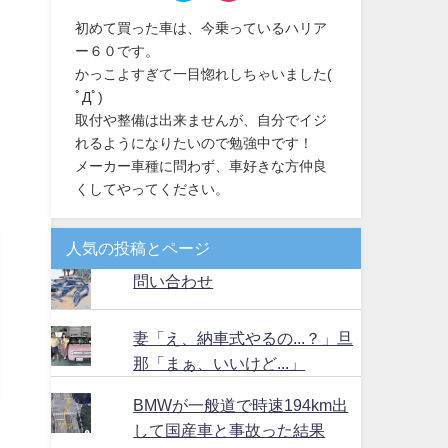
初めて買った車は、今乗っているハリア
ー６０です。
かっこよすぎて一目惚れしちゃいました(
ﾟДﾟ)
取付や整備は出来ませんが、自分でイジ
れるようになりたいので勉強中です！
メーカー車種に問わず、車好きな方仲良
くしてやってください。
人気の投稿とページ
問い合わせ
妻「え、納車式やるの...？」旦
那「まぁ、いいけど...」
BMWが一般道で時速194km出
して国産車と事故った結果