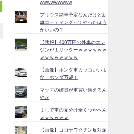
wwwwwwwww
プリウス納車予定なんだけど新
車コーティングってやったほう
がいいの？
【悲報】400万円の外車のエン
ジンが１リッターｗｗｗｗｗｗ
ｗｗｗｗｗｗｗｗ
【画像】ホンダ車カッコいいよ
な！ホンダ万歳！
マッマの姉貴が車買い換えるん
やが
まじで車の見分け全くつかへん
ｗｗｗｗｗｗ
【画像】コロナワクチン反対派