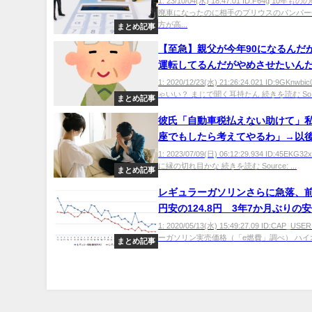
1: 23/10/04(水) 18:47:01 ID:F64g 10
廃車になったのに相手のプリウスのバンパー
方が高...
まとめ記事
【至急】親父が今年90になるんだ
運転してるんだがやめさせたいん
ｗｗｗｗｗｗｗ
1: 2020/12/23(水) 21:26:24.021 ID:9GKnw
ゃいい？ まじで聞く耳持たん 続きを読む So..
まとめ記事
彼氏「自動車税払えない助けて」
座でもしたら考えてやるわ」→以
通ｗｗｗｗｗ
1: 2023/07/09(日) 06:12:29.934 ID:45EK
に縁の切れ目かな 続きを読む Source: ...
まとめ記事
レギュラーガソリンさらに急落、前週
円安の124.8円 3年7か月ぶりの
1: 2020/05/13(水) 15:49:27.09 ID:CAP_U
ーガソリン実売価格（「e燃費」調べ） ハイオ
まとめ記事