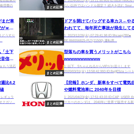
年ものの軽自動車が
1: 2024/08/22(木) 15:11:50.605 ID:odSrTM9
修理費の
ない以外ではハンドル固定？ 続きを読む Sour..
まとめ記事
がまだ車
ドアを開けてバッグする車カス←や
だがｗｗ
われてて、毎年死亡事故が発生して
学習しないよね
bic0 どうすり
1: 2023/12/26(火) 07:29:41.98 ID:9hcaeg7B0●
.
BE:866556825-PLT(21500) 運転席...
まとめ記事
私「土下
型落ちの車を買うメリットがこちら
後音信不
wwwwwwwwwww
G32xa もう流石
1: 以下、5ちゃんねるからVIPがお送りします
2020/03/31(火) 13:58:42.993 ID:8xj/jE5za シー
まとめ記事
比4.2
【悲報】ホンダ、新車をすべて電気
安値
や燃料電池車に 2040年を目標
SER レギュラ
1: 2021/04/23(金) 17:51:43.03 ID:CAP_USE
クガソ...
ーカーのホンダは、2040年に世界で販売する新車
まとめ記事