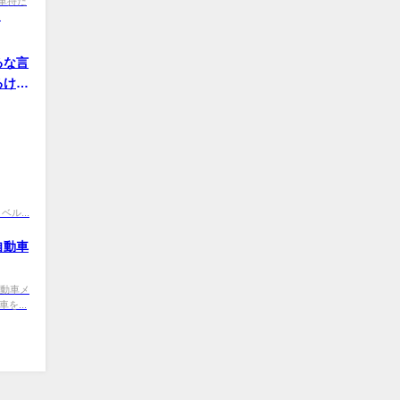
Od 車持た
.
るな言
るけど
トベル...
自動車
R 自動車メ
を...