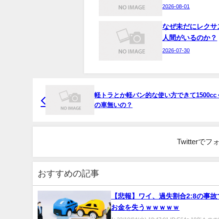
2026-08-01
なぜ未だにレクサ
人間がいるのか？
2026-07-30
軽トラとか軽バン的な使い方できて1500cc
の車無いの？
Twitter
おすすめの記事
【悲報】ワイ、過失割合2:8の事
お金を失うｗｗｗｗｗ