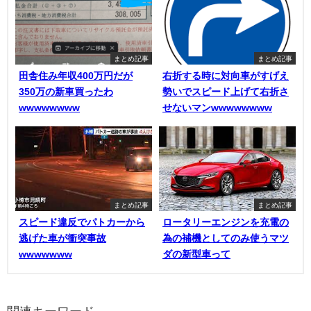
まとめ記事
まとめ記事
田舎住み年収400万円だが
右折する時に対向車がすげえ
350万の新車買ったわ
勢いでスピード上げて右折さ
wwwwwwww
せないマンwwwwwwww
まとめ記事
まとめ記事
スピード違反でパトカーから
ロータリーエンジンを充電の
逃げた車が衝突事故
為の補機としてのみ使うマツ
wwwwwww
ダの新型車って