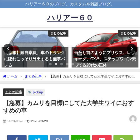
ハリアー６０のブログ。カスタムや雑談ブログ。
ハリアー６０
まとめ記事
まとめ記事
当たり前のようにプリウス、レヴ
2022年『ムーヴ』モデルチェンジ
ォーグ、CX-5、ステップワゴン乗
でe-SMART HYBRID搭載か、ダ
ってる20代の正体
イハツが軽自動車向け本格ハイブ
wwwwwwwwwwwwwwwwww
リッド予告
ホーム
まとめ記事
【急募】カムリを目標にしてた大学生ワイにおすすめの
2021-01-17
2021-11-04
車
まとめ記事
pickup
【急募】カムリを目標にしてた大学生ワイにおす
すめの車
2023-03-28
2023-03-28