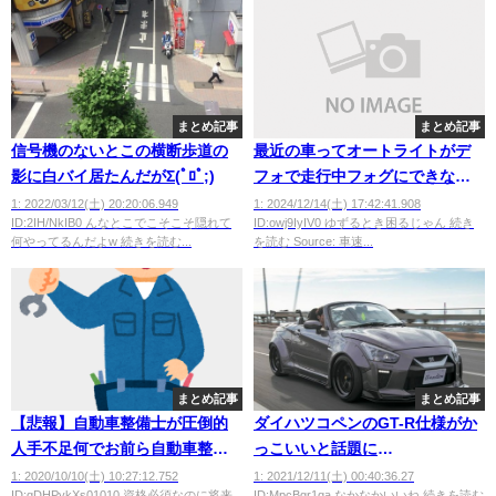
まとめ記事
まとめ記事
信号機のないとこの横断歩道の
最近の車ってオートライトがデ
影に白バイ居たんだがΣ(ﾟﾛﾟ;)
フォで走行中フォグにできない
のな
1: 2022/03/12(土) 20:20:06.949
1: 2024/12/14(土) 17:42:41.908
ID:2IH/NkIB0 んなとこでこそこそ隠れて
ID:owj9IyIV0 ゆずるとき困るじゃん 続き
何やってるんだよw 続きを読む...
を読む Source: 車速...
まとめ記事
まとめ記事
【悲報】自動車整備士が圧倒的
ダイハツコペンのGT-R仕様がか
人手不足何でお前ら自動車整備
っこいいと話題に
士にならないの？？
wwwwwwwwwwww
1: 2020/10/10(土) 10:27:12.752
1: 2021/12/11(土) 00:40:36.27
ID:qDHPykXs01010 資格必須なのに将来
ID:MpcBgr1qa なかなかいいね 続きを読む