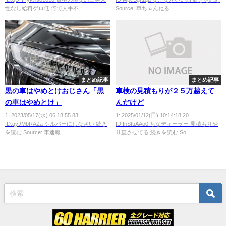
性なし給料ゲロ低 何で人手不...
Source: 車ちゃんねる...
まとめ記事
まとめ記事
黒の車はやめとけおじさん「黒
車検の見積もりが２５万越えて
の車はやめとけ」
んだけど
1: 2023/05/17(水) 06:18:55.83
1: 2025/01/12(日) 10:14:18.20
ID:qyJMbRAZa シルバーにしなさい 続き
ID:InStuAAo0 ちなディーラー 見積もりや
を読む Source: 車速報 ...
り直させてる 続きを読む So...