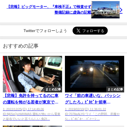
【悲報】ビッグモーター、『車検不正』で検査せず
整備記録に虚偽の記載
Twitterでフォローしよう
おすすめの記事
まとめ記事
まとめ記事
【悲報】免許を持ってるのに車
ワイ「前の車遅いな、パッシン
の運転を怖がる若者が東京で増
グしたろ」ﾋﾟｶﾋﾟｶｰ前車
加中らしいｗｗｗｗｗ
「………」
1: 2022/12/25(日) 17:14:49.06
1: 2019/02/10(日) 11:36:01.22
ID:8j6SsQxhMXMAS 運転が怖いから電車
ID:7078eALY0 ワイ「この野郎、邪魔や
と徒歩でいいと言うらしい 免許...
な」ﾋﾟｶﾋﾟｶｰ ﾊﾟｧｰｰﾝ ...