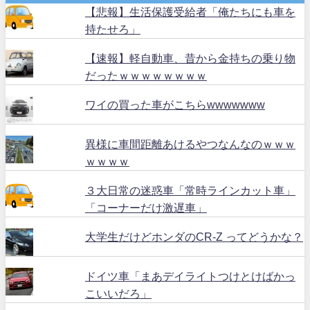
【悲報】生活保護受給者「俺たちにも車を
持たせろ」
【速報】軽自動車、昔から金持ちの乗り物
だったｗｗｗｗｗｗｗｗ
ワイの買った車がこちらwwwwwww
異様に車間距離あけるやつなんなのｗｗｗ
ｗｗｗｗ
３大日常の迷惑車「常時ラインカット車」
「コーナーだけ激遅車」
大学生だけどホンダのCR-Z ってどうかな？
ドイツ車「まあデイライトつけとけばかっ
こいいだろ」