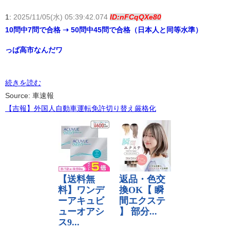
1:
2025/11/05(水) 05:39:42.074
ID:nFCqQXe80
10問中7問で合格 ➝ 50問中45問で合格（日本人と同等水準）
っぱ高市なんだワ
続きを読む
Source: 車速報
【吉報】外国人自動車運転免許切り替え厳格化