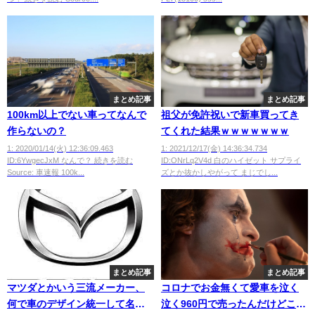
まとめ記事
まとめ記事
100km以上でない車ってなんで
祖父が免許祝いで新車買ってき
作らないの？
てくれた結果ｗｗｗｗｗｗｗ
1: 2020/01/14(火) 12:36:09.463
1: 2021/12/17(金) 14:36:34.734
ID:6YwgecJxM なんで？ 続きを読む
ID:ONrLq2V4d 白のハイゼット サプライ
Source: 車速報 100k...
ズとか抜かしやがって まじでし...
まとめ記事
まとめ記事
マツダとかいう三流メーカー、
コロナでお金無くて愛車を泣く
何で車のデザイン統一して名前
泣く960円で売ったんだけどこれ