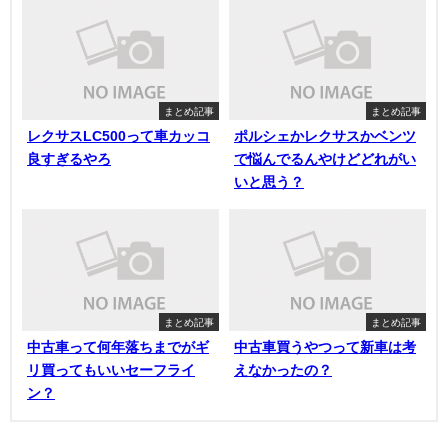
まとめ記事
まとめ記事
レクサスLC500って車カッコ
ポルシェかレクサスかベンツ
良すぎるやろ
で悩んでるんやけどどれがい
いと思う？
まとめ記事
まとめ記事
中古車って何年落ちまでがギ
中古車買うやつって新車は考
リ買ってもいいセーフライ
えなかったの？
ン？