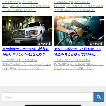
もダサくしたの？ｗ
訴えたら勝てる、、、？
1: 2023/05/10(水) 22:09:30.676
1: 2020/07/02(木) 20:07:06.621
ID:CgydlPhR0 デミオ→マツダ2笑 アクセ
ID:+PC7/Q3Z0 画像の通りコロナでお金無
ラ→マツダ3笑 続きを読む ...
くて自動車税も払えずに愛車を泣...
まとめ記事
まとめ記事
車の車種ナンバーで怖い近寄り
ガソリン税とかいう頭おかしい
がたい車ナンバーはなんや？
税金を考えた奴って頭がおかし
いの？
1: 2022/12/11(日) 14:45:32.56
1: 2023/12/02(土) 16:10:42.236
ID:FnV7m+5X0 クラウン、マーク2、セル
ID:ZbM2KtWp0 水道税や電気税みたいなも
シオ、BMW、レクサス、プリウス...
んじゃん インフラに課税するな...