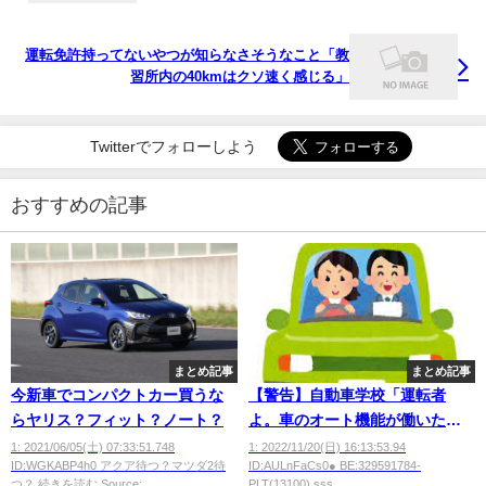
運転免許持ってないやつが知らなさそうなこと「教
習所内の40kmはクソ速く感じる」
Twitterでフォローしよう
おすすめの記事
まとめ記事
まとめ記事
今新車でコンパクトカー買うな
【警告】自動車学校「運転者
らヤリス？フィット？ノート？
よ。車のオート機能が働いたら
負けだと思え」
1: 2021/06/05(土) 07:33:51.748
1: 2022/11/20(日) 16:13:53.94
ID:WGKABP4h0 アクア待つ？マツダ2待
ID:AULnFaCs0● BE:329591784-
つ？ 続きを読む Source:...
PLT(13100) sss...