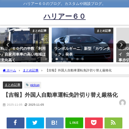
ハリアー６０のブログ。カスタムや雑談ブログ。
ハリアー６０
まとめ記事
まとめ記事
ランボルギーニ、新型「カウンタ
土日GTA5をガッツリ遊んだワ
ック」発表
イ 交番前の右車線を爆速して無
事赤切符を切られるwwwwwwww
2021-08-15
2023-03-07
ホーム
まとめ記事
【吉報】外国人自動車運転免許切り替え厳格化
まとめ記事
pickup
【吉報】外国人自動車運転免許切り替え厳格化
2025-11-05
2025-11-05
LINE