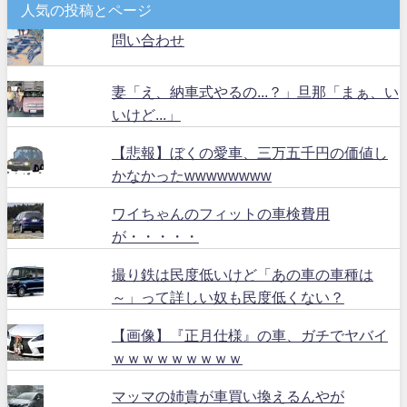
人気の投稿とページ
問い合わせ
妻「え、納車式やるの...？」旦那「まぁ、い
いけど...」
【悲報】ぼくの愛車、三万五千円の価値し
かなかったwwwwwwww
ワイちゃんのフィットの車検費用
が・・・・・
撮り鉄は民度低いけど「あの車の車種は
～」って詳しい奴も民度低くない？
【画像】『正月仕様』の車、ガチでヤバイ
ｗｗｗｗｗｗｗｗｗ
マッマの姉貴が車買い換えるんやが